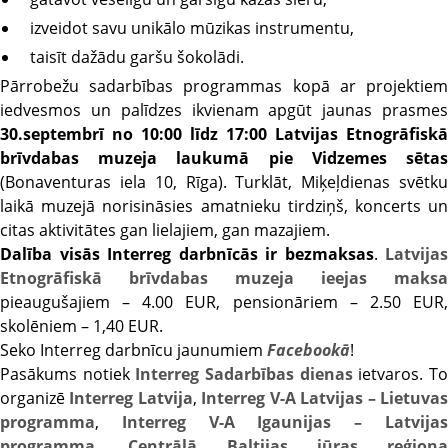
izveidot savu unikālo mūzikas instrumentu,
taisīt dažādu garšu šokolādi.
Pārrobežu sadarbības programmas kopā ar projektiem
iedvesmos un palīdzes ikvienam apgūt jaunas prasmes
30.septembrī no 10:00 līdz 17:00 Latvijas Etnogrāfiskā
brīvdabas muzeja laukumā pie Vidzemes sētas
(Bonaventuras iela 10, Rīga). Turklāt, Miķeļdienas svētku
laikā muzejā norisināsies amatnieku tirdziņš, koncerts un
citas aktivitātes gan lielajiem, gan mazajiem.
Dalība visās Interreg darbnīcās ir bezmaksas
.
Latvijas
Etnogrāfiskā brīvdabas muzeja ieejas maksa
pieaugušajiem – 4.00 EUR, pensionāriem – 2.50 EUR,
skolēniem – 1,40 EUR.
Seko Interreg darbnīcu jaunumiem
Facebookā
!
Pasākums notiek
Interreg Sadarbības dienas
ietvaros. T
organizē
Interreg Latvija
,
Interreg V-A Latvijas – Lietuva
programma
,
Interreg V-A Igaunijas – Latvija
programma
,
Centrālā Baltijas jūras reģiona