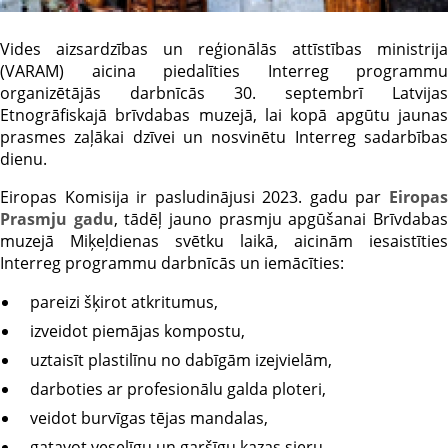
Vides aizsardzības un reģionālās attīstības ministrija
(VARAM) aicina piedalīties Interreg programmu
organizētājās darbnīcās 30. septembrī Latvijas
Etnogrāfiskajā brīvdabas muzejā, lai kopā apgūtu jaunas
prasmes zaļākai dzīvei un nosvinētu Interreg sadarbības
dienu.
Eiropas Komisija ir pasludinājusi 2023. gadu par
Eiropa
Prasmju gadu
, tādēļ jauno prasmju apgūšanai Brīvdaba
muzejā Miķeļdienas svētku laikā, aicinām iesaistīties
Interreg programmu darbnīcās un iemācīties:
pareizi šķirot atkritumus,
izveidot piemājas kompostu,
uztaisīt plastilīnu no dabīgām izejvielām,
darboties ar profesionālu galda ploteri,
veidot burvīgas tējas mandalas,
gatavot veselīgu un garšīgu kazas sieru,