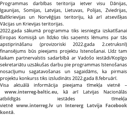
Programmas darbības teritorija ietver visu Dānijas,
Igaunijas, Somijas, Latvijas, Lietuvas, Polijas, Zviedrijas,
Baltkrievijas un Norvēģijas teritoriju, kā arī atsevišķas
Vācijas un Krievijas teritorijas.
2022.gada sākumā programma tiks iesniegta izskatīšanai
Eiropas Komisijā un līdzko tiks saņemts lēmums par tās
apstiprināšanu (provizoriski 2022.gada 2.cetruksnī)
finansējums būs pieejams projektu īstenošanai. Līdz tam
laikam partnervalstis sadarbībā ar Vadošo iestādi/Kopīgo
sekretariātu uzsākušas darbu pie programmas īstenošanas
nosacījumu sagatavošanas un sagaidāms, ka pirmais
projektu konkurss tiks izsludināts 2022.gada 8.februārī.
Visa aktuālā informācija pieejama tīmekļa vietnē –
www.interreg-baltic.eu
, kā arī Latvijas Nacionālā
atbildīgās iestādes tīmekļa
vietnē
www.interreg.lv
un
Intererg Latvija Faceboo
kontā
.