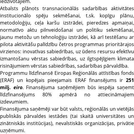
iedzīvotājiem.
Atbalsts plānots transnacionālās sadarbības aktivitātes
institucionālo spēju sekmēšanai, t.sk. kopīgu plānu,
metodoloģiju, ceļa karšu izstrādei, pieredzes apmaiņai,
normatīvo aktu pilnveidošanai un politiku sekmēšanai,
jaunu metožu un tehnoloģiju izstrādei, kā arī testēšanu ar
pilota aktivitāšu palīdzību četros programmas prioritārajos
virzienos: inovatīvas sabiedrības, uz ūdens resursu efektīvu
izmantošanu vērstas sabiedrības, uz ilgtspējīgiem klimata
risinājumiem vērstas sabiedrības, sadarbības pārvaldība.
Programmu līdzfinansē Eiropas Reģionālās attīstības fonds
(ERAF) un kopējais pieejamais ERAF finansējums ir
251
milj.
eiro
. Finansējuma saņēmējiem būs iespēja saņem
līdzfinansējums 80% apmērā no attiecināmajiem
izdevumiem.
Finansējuma saņēmēji var būt valsts, reģionālās un vietējās
publiskās pārvaldes iestādes (tai skaitā universitātes un
zinātniskās institūcijas), nevalstiskās organizācijas, privātie
uzņēmumi.