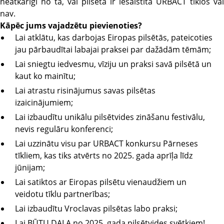
neatkarīgi no tā, vai pilsēta ir iesaistīta URBACT tīklos vai
nav.
Kāpēc jums vajadzētu pievienoties?
Lai atklātu, kas darbojas Eiropas pilsētās, pateicoties
jau pārbaudītai labajai praksei par dažādām tēmām;
Lai sniegtu iedvesmu, vīziju un praksi savā pilsētā un
kaut ko mainītu;
Lai atrastu risinājumus savas pilsētas
izaicinājumiem;
Lai izbaudītu unikālu pilsētvides zināšanu festivālu,
nevis regulāru konferenci;
Lai uzzinātu visu par URBACT konkursu Pārneses
tīkliem, kas tiks atvērts no 2025. gada aprīļa līdz
jūnijam;
Lai satiktos ar Eiropas pilsētu vienaudžiem un
veidotu tīklu partnerības;
Lai izbaudītu Vroclavas pilsētas labo praksi;
Lai BŪTU DAĻA no 2025. gada pilsētvides svētkiem!