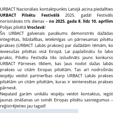
URBACT Nacionālais kontaktpunkts Latvijā aicina piedalīties
URBACT Pilsētu Festivālā
2025. gadā! Festivāl
norisināsies trīs dienas –
no 2025. gada 8. līdz 10. aprīlim
Polijas pilsētā
Vroclavā
!
Šis URBACT galvenais pasākums demonstrēs dažādas
integrētas, līdzdalības, ietekmīgas un pārnesamas pilsētu
prakses (URBACT Labās prakses) par dažādām tēmām, ko
ieviesušas pilsētas visā Eiropā. Lai paplašinātu šo labo
praksi, Pilsētu Festivāla tiks izsludināts jauns konkurss
URBACT Pārneses tīkliem, kas ļaus nodot dažas labās
prakses uz citām Eiropas pilsētām. Tas arī nodrošinās
iespēju veidot partnerības starp URBACT Labās prakses
pilsētām un citām pilsētām, kuras ir ieinteresētas prakses
pārnesē.
Nepalaid garām unikālu iespēju veidot kontaktus, iegūt
jaunas zināšanas un svinēt Eiropas pilsētu sasniegumus –
reģistrējieties jau tagad!