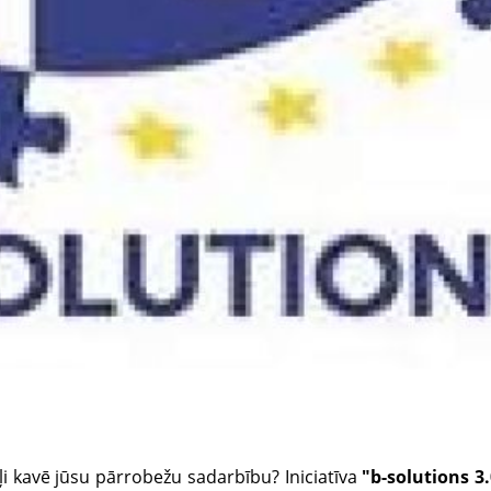
šļi kavē jūsu pārrobežu sadarbību? Iniciatīva
"b-solutions 3