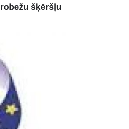
rrobežu šķēršļu