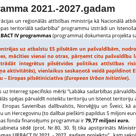
ramma 2021.-2027.gadam
ācijas un reģionālās attīstības ministrija kā Nacionālā atbi
ropas teritoriālā sadarbība” programmu izstrādi un īstenoša
BACT IV programmas
(programma) dokumenta projekta 
trējas uz atbalstu ES pilsētām un pašvaldībām, nodro
ies, mācīties vienai no otras, pārņemt citu pašvaldību 
trādāt integrētus pilsētvides politikas attīstības r
 aktivitātēs), vienlaikus saskaņotā veidā papildinot E
u – Eiropas pilsētiniciatīva (
European Urban Initiative
).
uz Interreg specifisko mērķi “Labāka sadarbības pārvaldība
lās spējas pārvaldīt noteiktu teritoriju un īstenot teritoriju a
Eiropas Savienības dalībvalstis, Norvēģiju un Šveici, kā ar
u un Hercegovinu (to dalībai pieškirti papildus 5 miljoni eu
ības fonda finansējums programmai ir
79,77 miljoni
euro
.
bineta sēdē (prot. Nr.80, 30. §) tika apstiprināts
Minist
mas URBACT IV 2021. - 2027. gadam projektu
”, kam seko