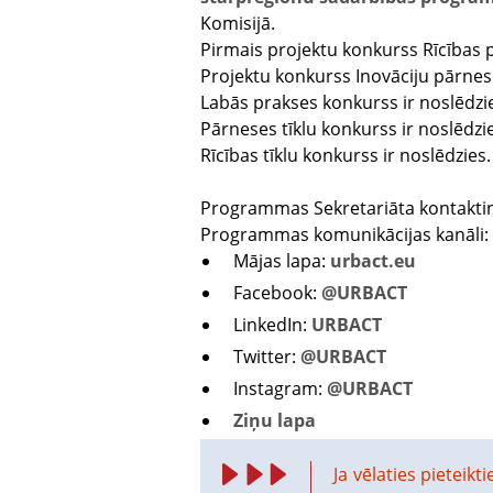
Komisijā.
Pirmais projektu konkurss Rīcības p
Projektu konkurss Inovāciju pārneses
Labās prakses konkurss ir noslēdzie
Pārneses tīklu konkurss ir noslēdzie
Rīcības tīklu konkurss ir noslēdzies
Programmas Sekretariāta kontakt
Programmas komunikācijas kanāli:
Mājas lapa:
urbact.eu
Facebook:
@
URBACT
LinkedIn:
URBACT
Twitter:
@URBACT
Instagram:
@URBACT
Ziņu lapa
Ja vēlaties pieteikt