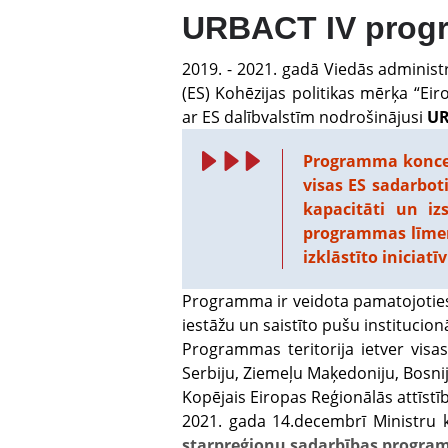
URBACT IV prog
2019. - 2021. gadā Viedās administr
(ES) Kohēzijas politikas mērķa “Ei
ar ES dalībvalstīm nodrošinājusi
UR
Programma koncen
visas ES sadarbot
kapacitāti un izs
programmas līmeņa
izklāstīto iniciatīv
Programma ir veidota pamatojoties 
iestāžu un saistīto pušu institucionā
Programmas teritorija ietver visas 
Serbiju, Ziemeļu Maķedoniju, Bosnij
Kopējais Eiropas Reģionālās attīst
2021. gada 14.decembrī Ministru ka
starpreģionu sadarbības program