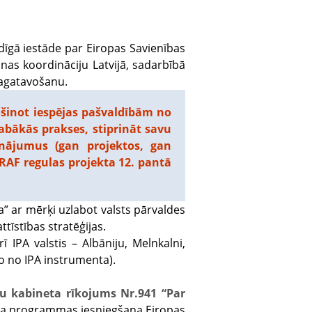
ldīgā iestāde par Eiropas Savienības
nas koordināciju Latvijā, sadarbībā
sagatavošanu.
šinot iespējas pašvaldībām no
labākās prakses, stiprināt savu
isinājumus (gan projektos, gan
RAF regulas projekta 12. pantā
” ar mērķi uzlabot valsts pārvaldes
ttīstības stratēģijas.
ī IPA valstis – Albāniju, Melnkalni,
ro no IPA instrumenta).
ru kabineta rīkojums Nr.941 “Par
ja programmas iesniegšana Eiropas