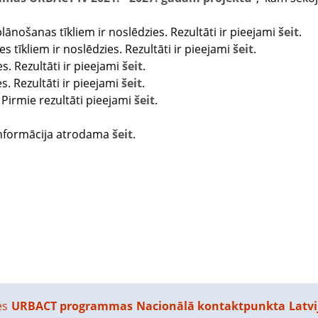
lānošanas tīkliem ir noslēdzies. Rezultāti ir pieejami
šeit
.
 tīkliem ir noslēdzies. Rezultāti ir pieejami
šeit
.
s. Rezultāti ir pieejami
šeit
.
s. Rezultāti ir pieejami
šeit
.
. Pirmie rezultāti pieejami
šeit
.
informācija atrodama
šeit
.
ies
URBACT programmas Nacionālā kontaktpunkta Latvij