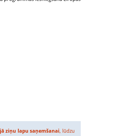
ā ziņu lapu saņemšanai
, lūdzu