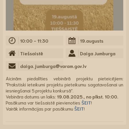
10:00 - 11:30
19.augusts
Tiešsaistē
Daiga Jumburga
daiga.jumburga@varam.gov.lv
Aicinām piedalīties vebinārā projektu pieteicējiem:
"Prakstiski ieteikumi projektu pieteikumu sagatavošanai un
iesniegšanai 5.projektu konkursā".
Vebināra datums un laiks:
19.08.2025., no plkst. 10:00.
Pasākuma var tiešsaistē pievienoties
ŠEIT
!
Vairāk informācijas par pasākumu
ŠEIT
!