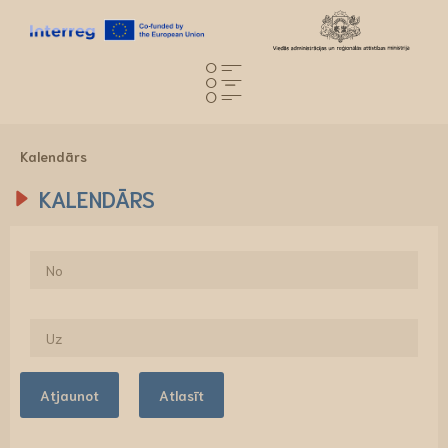
Kalendārs
KALENDĀRS
Atjaunot
Atlasīt