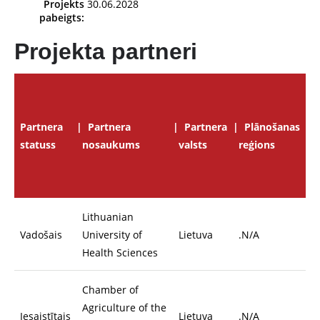
Projekts
30.06.2028
pabeigts:
Projekta partneri
p
Partnera
Partnera
Partnera
Plānošanas
p
statuss
nosaukums
valsts
reģions
p
f
E
Lithuanian
Vadošais
University of
Lietuva
.N/A
5
Health Sciences
Chamber of
Agriculture of the
Iesaistītais
Lietuva
.N/A
1