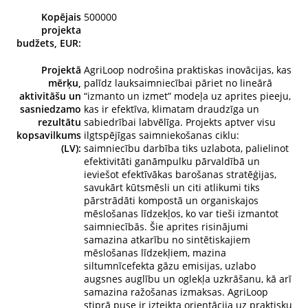
Kopējais
500000
projekta
budžets, EUR:
Projektā
AgriLoop nodrošina praktiskas inovācijas, kas
mērķu,
palīdz lauksaimniecībai pāriet no lineārā
aktivitāšu un
“izmanto un izmet” modeļa uz aprites pieeju,
sasniedzamo
kas ir efektīva, klimatam draudzīga un
rezultātu
sabiedrībai labvēlīga. Projekts aptver visu
kopsavilkums
ilgtspējīgas saimniekošanas ciklu:
(LV):
saimniecību darbība tiks uzlabota, palielinot
efektivitāti ganāmpulku pārvaldībā un
ieviešot efektīvākas barošanas stratēģijas,
savukārt kūtsmēsli un citi atlikumi tiks
pārstrādāti kompostā un organiskajos
mēslošanas līdzekļos, ko var tieši izmantot
saimniecībās. Šie aprites risinājumi
samazina atkarību no sintētiskajiem
mēslošanas līdzekļiem, mazina
siltumnīcefekta gāzu emisijas, uzlabo
augsnes auglību un oglekļa uzkrāšanu, kā arī
samazina ražošanas izmaksas. AgriLoop
stiprā puse ir izteikta orientācija uz praktisku