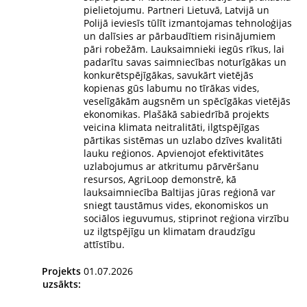
pielietojumu. Partneri Lietuvā, Latvijā un
Polijā ieviesīs tūlīt izmantojamas tehnoloģijas
un dalīsies ar pārbaudītiem risinājumiem
pāri robežām. Lauksaimnieki iegūs rīkus, lai
padarītu savas saimniecības noturīgākas un
konkurētspējīgākas, savukārt vietējās
kopienas gūs labumu no tīrākas vides,
veselīgākām augsnēm un spēcīgākas vietējās
ekonomikas. Plašākā sabiedrībā projekts
veicina klimata neitralitāti, ilgtspējīgas
pārtikas sistēmas un uzlabo dzīves kvalitāti
lauku reģionos. Apvienojot efektivitātes
uzlabojumus ar atkritumu pārvēršanu
resursos, AgriLoop demonstrē, kā
lauksaimniecība Baltijas jūras reģionā var
sniegt taustāmus vides, ekonomiskos un
sociālos ieguvumus, stiprinot reģiona virzību
uz ilgtspējīgu un klimatam draudzīgu
attīstību.
Projekts
01.07.2026
uzsākts: