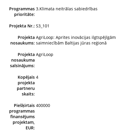
Programmas
3.Klimata neitrālas sabiedrības
prioritāte:
Projekta Nr.:
S3_101
Projekta
AgriLoop: Aprites inovācijas ilgtspējīgām
nosaukums:
saimniecībām Baltijas jūras reģionā
Projekta
AgriLoop
nosaukuma
saīsinājums:
Kopējais
4
projekta
partneru
skaits:
Piešķirtais
400000
programmas
finansējums
projektam,
EUR: