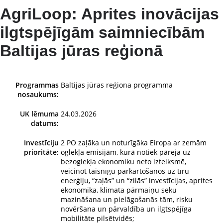
AgriLoop: Aprites inovācijas
ilgtspējīgām saimniecībām
Baltijas jūras reģionā
Programmas
Baltijas jūras reģiona programma
nosaukums:
UK lēmuma
24.03.2026
datums:
Investīciju
2 PO zaļāka un noturīgāka Eiropa ar zemām
prioritāte:
oglekļa emisijām, kurā notiek pāreja uz
bezoglekļa ekonomiku neto izteiksmē,
veicinot taisnīgu pārkārtošanos uz tīru
enerģiju, “zaļās” un “zilās” investīcijas, aprites
ekonomika, klimata pārmaiņu seku
mazināšana un pielāgošanās tām, risku
novēršana un pārvaldība un ilgtspējīga
mobilitāte pilsētvidēs;