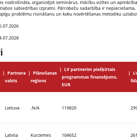
iks nodrošināta, organizējot seminārus, mācību vizītes un apmācība
zlabos sabiedrības izpratni. Pārrobežu sadarbība ir nepieciešama,
opīgu problēmu risināšanu un koku novērtēšanas metodiku uzlabo
5.07.2026
4.07.2028
i
LV partnerim piešķirtais
Partnera
Plānošanas
L
programmas finansējums,
valsts
reģions
lī
EUR
Lietuva
.N/A
119820
29
Latvija
Kurzemes
104652
26