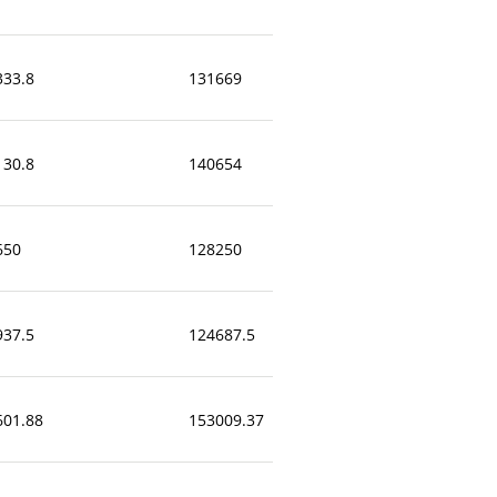
333.8
131669
130.8
140654
650
128250
937.5
124687.5
601.88
153009.37