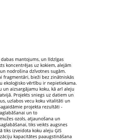
s dabas mantojums, un līdzīgas
ts koncentrējas uz kokiem, alejām
 un nodrošina dzīvotnes sugām.
ai fragmentāri, bieži bez zinātniskās
u ekoloģisko vērtību ir nepietiekama.
 un aizsargājamu koku, kā arī aleju
tvijā. Projekts sniegs uz datiem un
s, uzlabos vecu koku vitalitāti un
gaidāmie projekta rezultāti -
saglabāšanai un to
lmužes ozols, atjaunošana un
aglabāšanai, tiks veikts augsnes
tiks izveidota koku aleju ĢIS
izāciju kapacitātes paaugstināšana