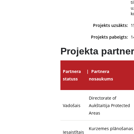
t
u
k
Projekts uzsākts:
1
Projekts pabeigts:
1
Projekta partner
Partnera
Partnera
statuss
nosaukums
Directorate of
Vadošais
Aukštaitija Protected
Areas
Kurzemes plānošanas
Iesaistītais