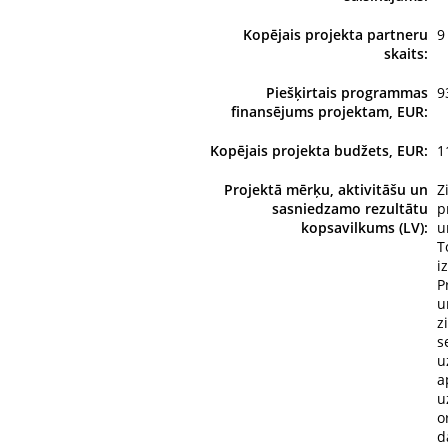
Kopējais projekta partneru
9
skaits:
Piešķirtais programmas
9
finansējums projektam, EUR:
Kopējais projekta budžets, EUR:
1
Projektā mērķu, aktivitāšu un
Z
sasniedzamo rezultātu
p
kopsavilkums (LV):
u
T
i
P
u
z
s
u
a
u
o
d