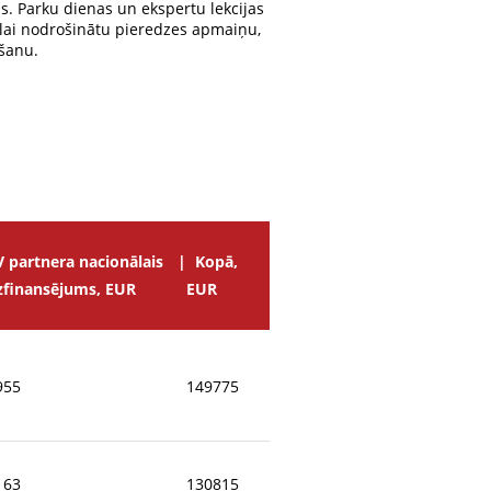
s. Parku dienas un ekspertu lekcijas
 lai nodrošinātu pieredzes apmaiņu,
šanu.
V partnera nacionālais
Kopā,
dzfinansējums, EUR
EUR
955
149775
163
130815