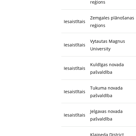
reģions
Zemgales plānošanas
Iesaistītais
reģions
Vytautas Magnus
Iesaistītais
University
Kuldīgas novada
Iesaistītais
pašvaldība
Tukuma novada
Iesaistītais
pašvaldība
Jelgavas novada
Iesaistītais
pašvaldība
Klaipeda District