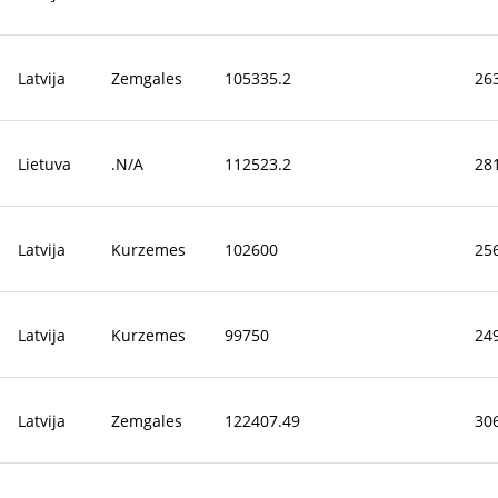
Latvija
Zemgales
105335.2
26
Lietuva
.N/A
112523.2
28
Latvija
Kurzemes
102600
25
Latvija
Kurzemes
99750
24
Latvija
Zemgales
122407.49
30