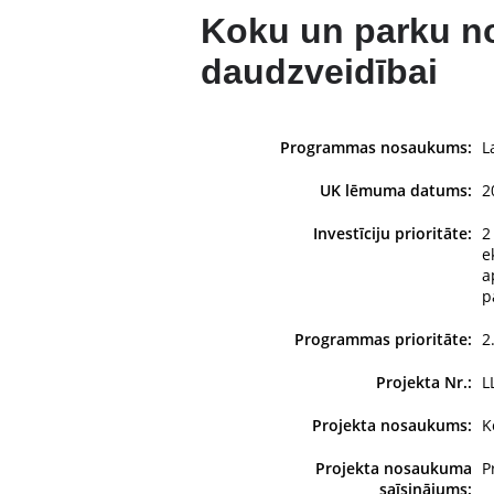
Koku un parku no
daudzveidībai
Programmas nosaukums:
L
UK lēmuma datums:
2
Investīciju prioritāte:
2
e
a
p
Programmas prioritāte:
2
Projekta Nr.:
L
Projekta nosaukums:
K
Projekta nosaukuma
P
saīsinājums: