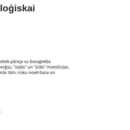
loģiskai
otiek pāreja uz bezoglekļa
iju, “zaļās” un “zilās” investīcijas,
nās tām, risku novēršana un
i