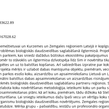
33622.89
167028.62
iemeļtietuvai un Kurzemes un Zemgales reģioniem Latvijā ir kopīg
roblēmas bioloģiskās daudzveidības saglabāšanā ilgtermiņā. Projek
n parkiem, kas sniedz dažādus būtiskus ekosistēmu pakalpojumus
omēr to stāvoklis un ilgtermiņa dzīvotspēja līdz šim ir novērtēta tik
zpētes un uz to balstītas kopšanas. Arī sabiedrības izpratne par kok
rojekta mērķis ir uzlabot dabas mantojuma objektu, piemēram, vecu
n parkos esošo koku, aizsardzību un apsaimniekošanu Lietuvā un La
inātni balstītus dabas apsaimniekošanas un aizsardzības risinājumu
ekmēs bioloģiskās daudzveidības saglabāšanu partneru reģionos. Sa
zlabota koku novērtēšanas metodoloģija, ieteikumi koku un parku 
psaimniekošanas plāni, kā arī koku, piemēram, tādu dižkoku kā Ste
zturēšana. Lai sniegtu ieteikumus dažu īpaši vecu un vērtīgu koku s
rganismu bioloģiskās daudzveidības novērtējums. Zemgales reģionā 
atubāze. Mērķa grupu – pašvaldību, iestāžu un profesionālo organ