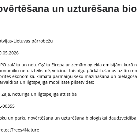
vērtēšana un uzturēšana bio
atvijas-Lietuvas pārrobežu
0.05.2026
 PO zaļāka un noturīgāka Eiropa ar zemām oglekļa emisijām, kurā n
konomiku neto izteiksmē, veicinot taisnīgu pārkārtošanos uz tīru enerģ
prites ekonomika, klimata pārmaiņu seku mazināšana un pielāgoša
ārvaldība un ilgtspējīga mobilitāte pilsētvidēs;
. Zaļa, noturīga un ilgtspējīga attīstība
L-00355
oku un parku novērtēšana un uzturēšana bioloģiskai daudzveidība
rotectTrees4Nature