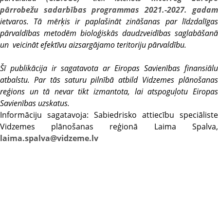
pārrobežu sadarbības programmas 2021.-2027. gadam
ietvaros. Tā mērķis ir paplašināt zināšanas par līdzdalīgas
pārvaldības metodēm bioloģiskās daudzveidības saglabāšanā
un veicināt efektīvu aizsargājamo teritoriju pārvaldību.
Šī publikācija ir sagatavota ar Eiropas Savienības finansiālu
atbalstu. Par tās saturu pilnībā atbild Vidzemes plānošanas
reģions un tā nevar tikt izmantota, lai atspoguļotu Eiropas
Savienības uzskatus.
Informāciju sagatavoja: Sabiedrisko attiecību speciāliste
Vidzemes plānošanas reģionā Laima Spalva,
laima.spalva@vidzeme.lv