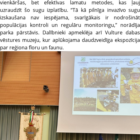
vienkāršas, bet efektīvas lamatu metodes, kas ļauj
uzraudzīt šo sugu izplatību. “Tā kā pilnīga invazīvo sugu
izskaušana nav iespējama, svarīgākais ir nodrošināt
populācijas kontroli un regulāru monitoringu,” norādīja
parka pārstāvis. Dalībnieki apmeklēja arī Vulture dabas
vēstures muzeju, kur aplūkojama daudzveidīga ekspozīcija
par reģiona floru un faunu.