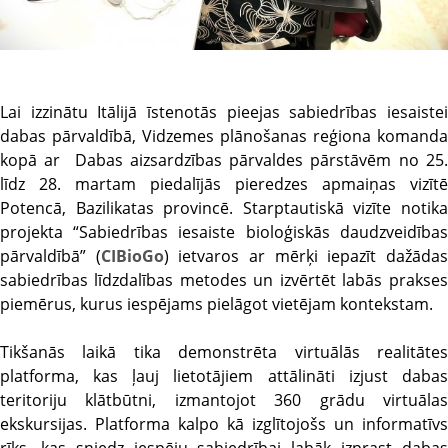
Lai izzinātu Itālijā īstenotās pieejas sabiedrības iesaistei
dabas pārvaldībā, Vidzemes plānošanas reģiona komanda
kopā ar Dabas aizsardzības pārvaldes pārstāvēm no 25.
līdz 28. martam piedalījās pieredzes apmaiņas vizītē
Potencā, Bazilikatas provincē. Starptautiskā vizīte notika
projekta “Sabiedrības iesaiste bioloģiskās daudzveidības
pārvaldībā” (
CIBioGo
) ietvaros ar mērķi iepazīt dažāda
sabiedrības līdzdalības metodes un izvērtēt labās prakses
piemērus, kurus iespējams pielāgot vietējam kontekstam.
Tikšanās laikā tika demonstrēta virtuālās realitātes
platforma, kas ļauj lietotājiem attālināti izjust dabas
teritoriju klātbūtni, izmantojot 360 grādu virtuālas
ekskursijas. Platforma kalpo kā izglītojošs un informatīvs