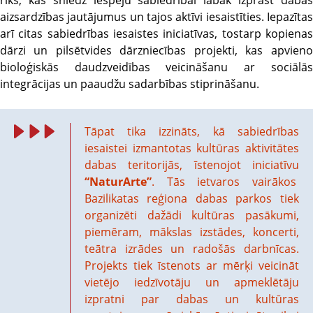
rīks, kas sniedz iespēju sabiedrībai labāk izprast dabas
aizsardzības jautājumus un tajos aktīvi iesaistīties. Iepazītas
arī citas sabiedrības iesaistes iniciatīvas, tostarp kopienas
dārzi un pilsētvides dārzniecības projekti, kas apvieno
bioloģiskās daudzveidības veicināšanu ar sociālās
integrācijas un paaudžu sadarbības stiprināšanu.
Tāpat tika izzināts, kā sabiedrības
iesaistei izmantotas kultūras aktivitātes
dabas teritorijās, īstenojot iniciatīvu
“NaturArte”
. Tās ietvaros vairākos
Bazilikatas reģiona dabas parkos tiek
organizēti dažādi kultūras pasākumi,
piemēram, mākslas izstādes, koncerti,
teātra izrādes un radošās darbnīcas.
Projekts tiek īstenots ar mērķi veicināt
vietējo iedzīvotāju un apmeklētāju
izpratni par dabas un kultūras