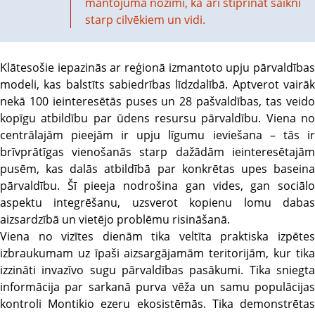
mantojuma nozīmi, kā arī stiprināt saikni
starp cilvēkiem un vidi.
Klātesošie iepazinās ar reģionā izmantoto upju pārvaldības
modeli, kas balstīts sabiedrības līdzdalībā. Aptverot vairāk
nekā 100 ieinteresētās puses un 28 pašvaldības, tas veido
kopīgu atbildību par ūdens resursu pārvaldību. Viena no
centrālajām pieejām ir upju līgumu ieviešana – tās ir
brīvprātīgas vienošanās starp dažādām ieinteresētajām
pusēm, kas dalās atbildībā par konkrētas upes baseina
pārvaldību. Šī pieeja nodrošina gan vides, gan sociālo
aspektu integrēšanu, uzsverot kopienu lomu dabas
aizsardzībā un vietējo problēmu risināšanā.
Viena no vizītes dienām tika veltīta praktiska izpētes
izbraukumam uz īpaši aizsargājamām teritorijām, kur tika
izzināti invazīvo sugu pārvaldības pasākumi. Tika sniegta
informācija par sarkanā purva vēža un samu populācijas
kontroli Montikio ezeru ekosistēmās. Tika demonstrētas