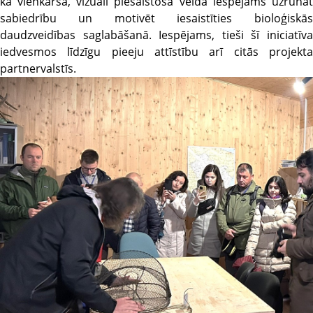
kā vienkāršā, vizuāli piesaistošā veidā iespējams uzrunāt
sabiedrību un motivēt iesaistīties bioloģiskās
daudzveidības saglabāšanā. Iespējams, tieši šī iniciatīva
iedvesmos līdzīgu pieeju attīstību arī citās projekta
partnervalstīs.