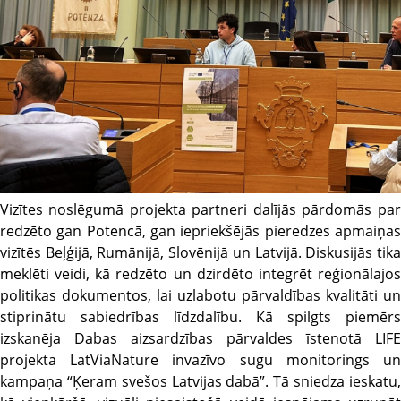
Vizītes noslēgumā projekta partneri dalījās pārdomās par
redzēto gan Potencā, gan iepriekšējās pieredzes apmaiņas
vizītēs Beļģijā, Rumānijā, Slovēnijā un Latvijā. Diskusijās tika
meklēti veidi, kā redzēto un dzirdēto integrēt reģionālajos
politikas dokumentos, lai uzlabotu pārvaldības kvalitāti un
stiprinātu sabiedrības līdzdalību. Kā spilgts piemērs
izskanēja Dabas aizsardzības pārvaldes īstenotā LIFE
projekta LatViaNature invazīvo sugu monitorings un
kampaņa “Ķeram svešos Latvijas dabā”. Tā sniedza ieskatu,