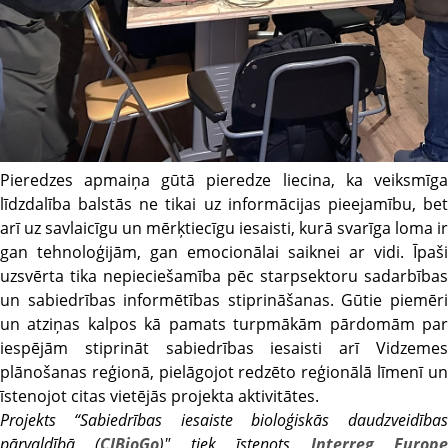
Pieredzes apmaiņa gūtā pieredze liecina, ka veiksmīga
līdzdalība balstās ne tikai uz informācijas pieejamību, bet
arī uz savlaicīgu un mērķtiecīgu iesaisti, kurā svarīga loma ir
gan tehnoloģijām, gan emocionālai saiknei ar vidi. Īpaši
uzsvērta tika nepieciešamība pēc starpsektoru sadarbības
un sabiedrības informētības stiprināšanas. Gūtie piemēri
un atziņas kalpos kā pamats turpmākām pārdomām par
iespējām stiprināt sabiedrības iesaisti arī Vidzemes
plānošanas reģionā, pielāgojot redzēto reģionālā līmenī un
īstenojot citas vietējās projekta aktivitātes.
Projekts “Sabiedrības iesaiste bioloģiskās daudzveidības
pārvaldībā (
CIBioGo
)" tiek īstenots
Interreg Europ