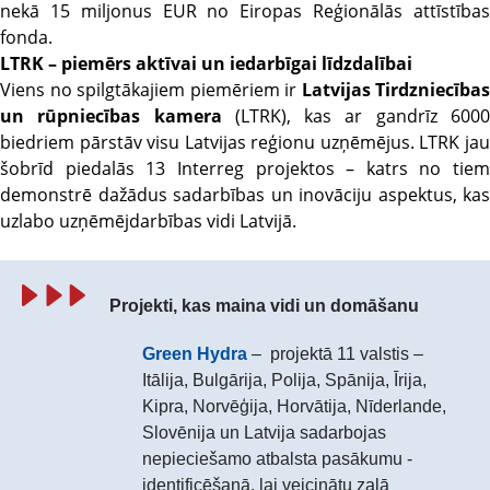
nekā 15 miljonus EUR no Eiropas Reģionālās attīstības
fonda.
LTRK – piemērs aktīvai un iedarbīgai līdzdalībai
Viens no spilgtākajiem piemēriem ir
Latvijas Tirdzniecības
un rūpniecības kamera
(LTRK), kas ar gandrīz 600
biedriem pārstāv visu Latvijas reģionu uzņēmējus. LTRK jau
šobrīd piedalās 13 Interreg projektos – katrs no tiem
demonstrē dažādus sadarbības un inovāciju aspektus, kas
uzlabo uzņēmējdarbības vidi Latvijā.
Projekti, kas maina vidi un domāšanu
Green Hydra
– projektā 11 valstis –
Itālija, Bulgārija, Polija, Spānija, Īrija,
Kipra, Norvēģija, Horvātija, Nīderlande,
Slovēnija un Latvija sadarbojas
nepieciešamo atbalsta pasākumu -
identificēšanā, lai veicinātu zaļā