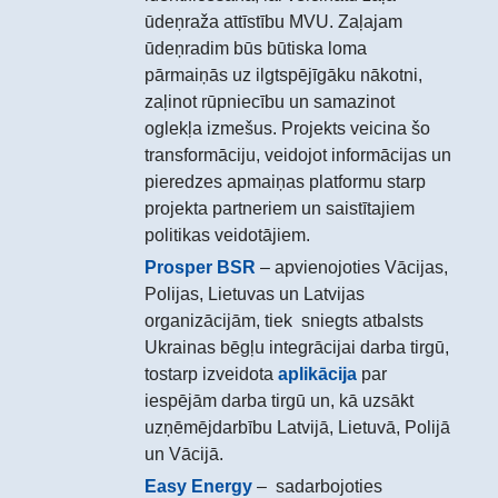
ūdeņraža attīstību MVU. Zaļajam
ūdeņradim būs būtiska loma
pārmaiņās uz ilgtspējīgāku nākotni,
zaļinot rūpniecību un samazinot
oglekļa izmešus. Projekts veicina šo
transformāciju, veidojot informācijas un
pieredzes apmaiņas platformu starp
projekta partneriem un saistītajiem
politikas veidotājiem.
Prosper BSR
– apvienojoties Vācijas,
Polijas, Lietuvas un Latvijas
organizācijām, tiek sniegts atbalsts
Ukrainas bēgļu integrācijai darba tirgū,
tostarp izveidota
aplikācija
par
iespējām darba tirgū un, kā uzsākt
uzņēmējdarbību Latvijā, Lietuvā, Polijā
un Vācijā.
Easy Energy
– sadarbojoties