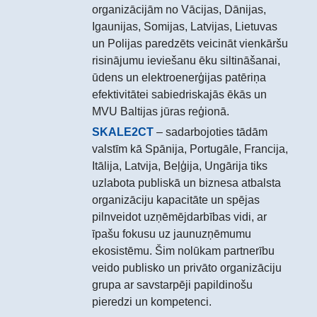
organizācijām no Vācijas, Dānijas,
Igaunijas, Somijas, Latvijas, Lietuvas
un Polijas paredzēts veicināt vienkāršu
risinājumu ieviešanu ēku siltināšanai,
ūdens un elektroenerģijas patēriņa
efektivitātei sabiedriskajās ēkās un
MVU Baltijas jūras reģionā.
SKALE2CT
– sadarbojoties tādām
valstīm kā Spānija, Portugāle, Francija,
Itālija, Latvija, Beļģija, Ungārija tiks
uzlabota publiskā un biznesa atbalsta
organizāciju kapacitāte un spējas
pilnveidot uzņēmējdarbības vidi, ar
īpašu fokusu uz jaunuzņēmumu
ekosistēmu. Šim nolūkam partnerību
veido publisko un privāto organizāciju
grupa ar savstarpēji papildinošu
pieredzi un kompetenci.