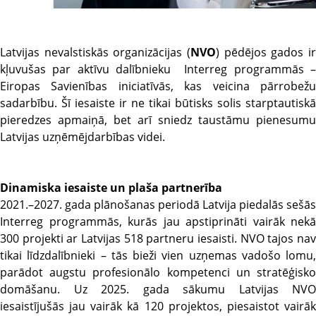
Latvijas nevalstiskās organizācijas (
NVO
) pēdējos gados ir
kļuvušas par aktīvu dalībnieku Interreg programmās –
Eiropas Savienības iniciatīvās, kas veicina pārrobežu
sadarbību. Šī iesaiste ir ne tikai būtisks solis starptautiskā
pieredzes apmaiņā, bet arī sniedz taustāmu pienesumu
Latvijas uzņēmējdarbības videi.
Dinamiska iesaiste un plaša partnerība
2021.–2027. gada plānošanas periodā Latvija piedalās sešās
Interreg programmās, kurās jau apstiprināti vairāk nekā
300 projekti ar Latvijas 518 partneru iesaisti. NVO tajos nav
tikai līdzdalībnieki – tās bieži vien uzņemas vadošo lomu,
parādot augstu profesionālo kompetenci un stratēģisko
domāšanu. Uz 2025. gada sākumu Latvijas NVO
iesaistījušās jau vairāk kā 120 projektos, piesaistot vairāk