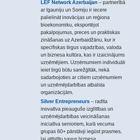
LEF Network Azerbaijan
– partnerībā
ar Igauniju un Somiju ir iecere
palielināt inovācijas un reģiona
bioekonomiku, eksportējot
pakalpojumus, preces un praktiskas
zināšanas uz Azerbaidžānu, kur ir
specifiskas tirgus vajadzības, valoda
un biznesa kultūra, kas ir izaicinājums
uzņēmējiem. Uzņēmumiem individuāli
ieiet tirgū būtu sarežģītāk, nekā
sadarbojoties ar citiem uzņēmumiem
un uzņēmējdarbības atbalsta
organizācijām.
Silver Entrepreneurs
– radīta
inovatīva pieaugušo izglītības un
uzņēmējdarbības veicināšanas
iniciatīva senioriem, kurā vecuma
grupas 60+ pārstāvji iegūst prasmes,
lai attīstītu savus biznesa