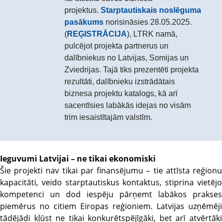
projektus.
Starptautiskais noslēguma
pasākums
norisināsies 28.05.2025.
(
REĢISTRĀCIJA
), LTRK namā,
pulcējot projekta partnerus un
dalībniekus no Latvijas, Somijas un
Zviedrijas. Tajā tiks prezentēti projekta
rezultāti, dalībnieku izstrādātais
biznesa projektu katalogs, kā arī
sacentīsies labākās idejas no visām
trim iesaistītajām valstīm.
Ieguvumi Latvijai – ne tikai ekonomiski
Šie projekti nav tikai par finansējumu – tie attīsta reģionu
kapacitāti, veido starptautiskus kontaktus, stiprina vietējo
kompetenci un dod iespēju pārņemt labākos prakses
piemērus no citiem Eiropas reģioniem. Latvijas uzņēmēji
tādējādi kļūst ne tikai konkurētspējīgāki, bet arī atvērtāki