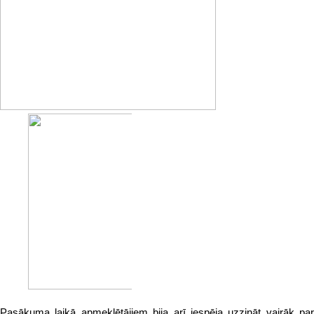
Pasākuma laikā apmeklētājiem bija arī iespēja uzzināt vairāk par