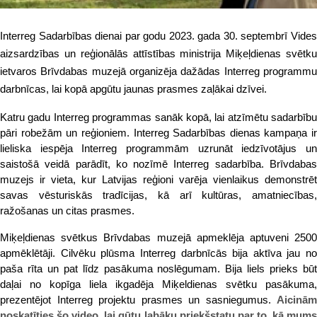
Interreg Sadarbības dienai par godu 2023. gada 30. septembrī Vides
aizsardzības un reģionālās attīstības ministrija Miķeļdienas svētku
ietvaros Brīvdabas muzejā organizēja dažādas Interreg programmu
darbnīcas, lai kopā apgūtu jaunas prasmes zaļākai dzīvei.
Katru gadu Interreg programmas sanāk kopā, lai atzīmētu sadarbību
pāri robežām un reģioniem. Interreg Sadarbības dienas kampaņa ir
lieliska iespēja Interreg programmām uzrunāt iedzīvotājus un
saistošā veidā parādīt, ko nozīmē Interreg sadarbība. Brīvdabas
muzejs ir vieta, kur Latvijas reģioni varēja vienlaikus demonstrēt
savas vēsturiskās tradīcijas, kā arī kultūras, amatniecības,
ražošanas un citas prasmes.
Miķeļdienas svētkus Brīvdabas muzejā apmeklēja aptuveni 2500
apmēklētāji. Cilvēku plūsma Interreg darbnīcās bija aktīva jau no
paša rīta un pat līdz pasākuma noslēgumam. Bija liels prieks būt
daļai no kopīga liela ikgadēja Miķeldienas svētku pasākuma,
prezentējot Interreg projektu prasmes un sasniegumus.
Aicinām
noskatīties šo video, lai gūtu labāku priekšstatu par to, kā mums