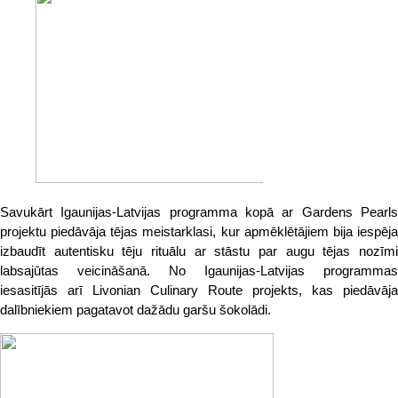
Savukārt Igaunijas-Latvijas programma kopā ar Gardens Pearls
projektu piedāvāja tējas meistarklasi, kur apmēklētājiem bija iespēja
izbaudīt autentisku tēju rituālu ar stāstu par augu tējas nozīmi
labsajūtas veicināšanā. No Igaunijas-Latvijas programmas
iesasitījās arī Livonian Culinary Route projekts, kas piedāvāja
dalībniekiem pagatavot dažādu garšu šokolādi.