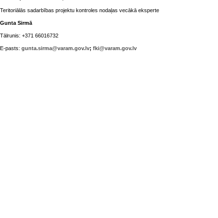
Teritoriālās sadarbības projektu kontroles nodaļas vecākā eksperte
Gunta Sirmā
Tālrunis: +371 66016732
E-pasts:
gunta.sirma@varam.gov.lv
;
fki@varam.gov.lv