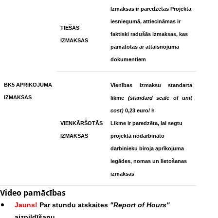
Izmaksas ir paredzētas Projekta
iesniegumā, attiecināmas ir
TIEŠĀS
faktiski radušās izmaksas, kas
IZMAKSAS
pamatotas ar attaisnojuma
dokumentiem
BK5 APRĪKOJUMA
Vienības izmaksu standarta
IZMAKSAS
likme
(standard scale of unit
cost)
0,23 euro/ h
VIENKĀRŠOTĀS
Likme ir paredzēta, lai segtu
IZMAKSAS
projektā nodarbināto
darbinieku biroja aprīkojuma
iegādes, nomas un lietošanas
izmaksas
Video pamācības
Jauns!
Par stundu atskaites
"Report of Hours"
aizpildīšanu