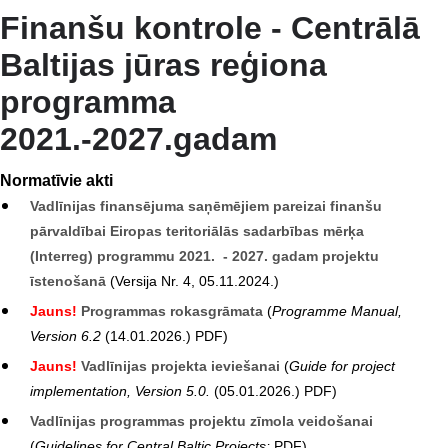
Finanšu kontrole - Centrālā
Baltijas jūras reģiona
programma
2021.-2027.gadam
Normatīvie akti
Vadlīnijas finansējuma saņēmējiem pareizai finanšu
pārvaldībai Eiropas teritoriālās sadarbības mērķa
(Interreg) programmu 2021. - 2027. gadam projektu
īstenošanā
(Versija Nr. 4, 05.11.2024.)
Jauns!
Programmas rokasgrāmata
(
Programme Manual,
Version 6.2
(14.01.2026.) PDF)
Jauns!
Vadlīnijas projekta ieviešanai
(
Guide for project
implementation, Version 5.0.
(05.01.2026.) PDF)
Vadlīnijas programmas projektu zīmola veidošanai
(
Guidelines for Central Baltic Projects;
PDF)