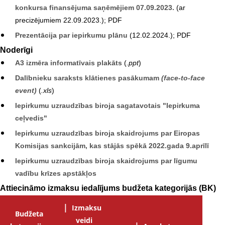
konkursa finansējuma saņēmējiem 07.09.2023.
(ar
precizējumiem 22.09.2023.); PDF
Prezentācija par iepirkumu plānu
(12.02.2024.); PDF
Noderīgi
A3 izmēra informatīvais plakāts
(
.ppt
)
Dalībnieku saraksts klātienes pasākumam
(face-to-face
event)
(
.xls
)
Iepirkumu uzraudzības biroja sagatavotais "Iepirkuma
ceļvedis"
Iepirkumu uzraudzības biroja skaidrojums par Eiropas
Komisijas sankcijām, kas stājās spēkā 2022.gada 9.aprīlī
Iepirkumu uzraudzības biroja skaidrojums par līgumu
vadību krīzes apstākļos
Attiecināmo izmaksu iedalījums budžeta kategorijās (BK)
Izmaksu
Budžeta
veidi