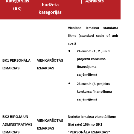
kategorijas
Apraksts
budžeta
(BK)
kategorijās
Vienības izmaksu standarta
likme (standard scale of unit
cost)
24 euro/h (1., 2., un 3.
projektu konkursa
BK1 PERSONĀLA
VIENKĀRŠOTĀS
finansējuma
IZMAKSAS
IZMAKSAS
saņēmējiem)
26 euro/h (4. projektu
konkursa finansējuma
saņēmējiem)
BK2 BIROJA UN
Netiešo izmaksu vienotā likme
VIENKĀRŠOTĀS
ADMINISTRATĪVĀS
(flat rate) 15% no BK1
IZMAKSAS
IZMAKSAS
“PERSONĀLA IZMAKSAS”