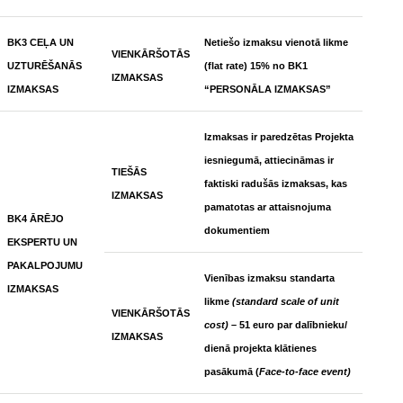
BK3 CEĻA UN
Netiešo izmaksu vienotā likme
VIENKĀRŠOTĀS
UZTURĒŠANĀS
(flat rate) 15% no BK1
IZMAKSAS
IZMAKSAS
“PERSONĀLA IZMAKSAS”
Izmaksas ir paredzētas Projekta
iesniegumā, attiecināmas ir
TIEŠĀS
faktiski radušās izmaksas, kas
IZMAKSAS
pamatotas ar attaisnojuma
BK4 ĀRĒJO
dokumentiem
EKSPERTU UN
PAKALPOJUMU
Vienības izmaksu standarta
IZMAKSAS
likme
(standard scale of unit
VIENKĀRŠOTĀS
cost) –
51 euro par dalībnieku/
IZMAKSAS
dienā projekta klātienes
pasākumā (
Face-to-face event)