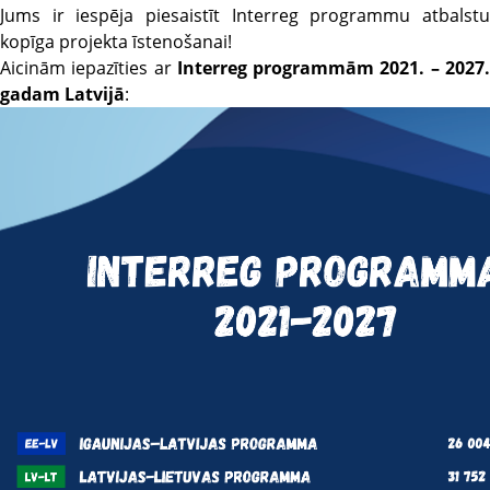
Jums ir iespēja piesaistīt Interreg programmu atbalstu
kopīga projekta īstenošanai!
Aicinām iepazīties ar
Interreg programmām 2021. – 2027
gadam Latvijā
: