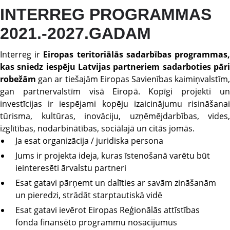
INTERREG PROGRAMMAS
2021.-2027.GADAM
Interreg ir
Eiropas teritoriālās sadarbības programmas
kas sniedz iespēju Latvijas partneriem sadarboties pāri
robežām
gan ar tiešajām Eiropas Savienības kaimiņvalstīm,
gan partnervalstīm visā Eiropā. Kopīgi projekti un
investīcijas ir iespējami kopēju izaicinājumu risināšanai
tūrisma, kultūras, inovāciju, uzņēmējdarbības, vides,
izglītības, nodarbinātības, sociālajā un citās jomās.
Ja esat organizācija / juridiska persona
Jums ir projekta ideja, kuras īstenošanā varētu būt
ieinteresēti ārvalstu partneri
Esat gatavi pārņemt un dalīties ar savām zināšanām
un pieredzi, strādāt starptautiskā vidē
Esat gatavi ievērot Eiropas Reģionālās attīstības
fonda finansēto programmu nosacījumus