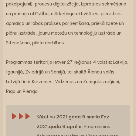
pakalpojumi), procesu digitalizācija, izpratnes sekmēšana
un prasmju attīstība, mārketinga aktivitātes, pieredzes
apmaiņa un labās prakses pārņemšana, priekšizpēte un
plānu izstrāde, jaunu metožu un tehnoloģiju izstrāde un
īstenošana, pilota darbības.
Programmas teritorija ietver 27 reģionus 4 valstīs: Latvijā,
Igaunijā, Zviedrijā un Somijā, tai skaitā Ālandu salās.
Latvijā tie ir Kurzemes, Vidzemes un Zemgales reģioni,
Rīga un Pierīga.
Sākot no
2021.gada 5.marta līdz
2021.gada 9.aprīlim
Programmas
dokumenta projekts un Vides pārskata