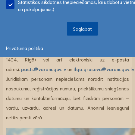
Statistikas sīkdatnes (nepieciešamas, lai uzlabotu viet
lūdzu, atzīmējiet savu izvēli:
Lasīt vairāk
valodā
ŠEIT!
un pakalpojumus)
Rakstiskus priekšlikumus ar norādi
“Priekšlikumi Centrālā
Saglabāt
Saglabāt
Baltijas jūras reģiona programmas 2021.-2027.gadam
projektam un Vides pārskata projektam”
līdz 2021.gada
Privātuma politika
9.aprīlim sūtīt pa pastu VARAM (adrese: Peldu iela 25, LV-
1494, Rīgā) vai arī elektroniski uz e-pasta
adresi:
pasts@varam.gov.lv
un
ilga.gruseva@varam.gov.lv
Juridiskām personām nepieciešams norādīt institūcijas
nosaukumu, reģistrācijas numuru, priekšlikumu sniegšanas
datumu un kontaktinformāciju, bet fiziskām personām –
vārdu, uzvārdu, adresi un datumu. Anonīmi iesniegumi
netiks ņemti vērā.