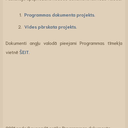
Programmas dokumenta projekts
.
Vides pārskata projekts
.
Dokumenti angļu valodā pieejami Programmas tīmekļa
vietnē
ŠEIT
.
2021.gada 2.pusgadā notiks Programmas dokumenta