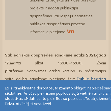
projekts ir nodoti publiskajai
apspriešanai. Par iespēju iesaistīties
publiskās apspriešanas procesā
informācija pieejama
ŠEIT
.
Sabiedriskās apspriedes sanāksme notiks 2021.gada
17.martā plkst. 13:00-15:00, Zoom
platformā
. Sanāksmes darba kārtība un reģistrācijas
saite dalībai sanāksmē pieejama šeit:
Public hearing
webinar Latvia | Central Baltic
.
Reģistrācija sanāksmei
Lai šī tīmekļvietne darbotos, tā izmanto obligāti nepieciešam
sīkdatnes. Ar Jūsu piekrišanu papildus šajā vietnē var tikt iz
atvērta lidz 16.marta plkst. 15:00!
Lai šī tīmekļvietne darbotos, tā izmanto obligāti nepieciešam
statistikas sīkdatnes. Ja piekrītat šo papildus sīkdatņu izman
sīkdatnes. Ar Jūsu piekrišanu papildus šajā vietnē var tikt iz
lūdzu, atzīmējiet savu izvēli:
Aicinām izteikt savu viedokli un aizpildīt aptauju angļu
statistikas sīkdatnes. Ja piekrītat šo papildus sīkdatņu izman