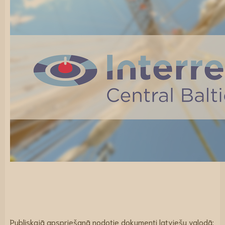
Publiskajā apspriešanā nodotie dokumenti latviešu valodā: