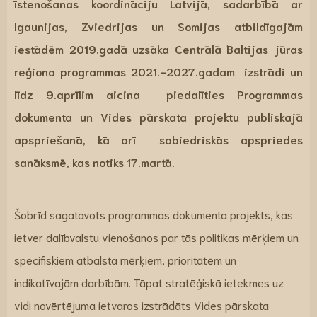
īstenošanas koordināciju Latvijā, sadarbībā ar
Igaunijas, Zviedrijas un Somijas atbildīgajām
iestādēm 2019.gadā uzsāka
Centrālā Baltijas jūras
reģiona programmas 2021.-2027.gadam
izstrādi un
līdz 9.aprīlim aicina piedalīties Programmas
dokumenta un Vides pārskata projektu publiskajā
apspriešanā, kā arī sabiedriskās apspriedes
sanāksmē, kas notiks 17.martā.
Šobrīd sagatavots programmas dokumenta projekts, kas
ietver dalībvalstu vienošanos par tās politikas mērķiem un
specifiskiem atbalsta mērķiem, prioritātēm un
indikatīvajām darbībām. Tāpat stratēģiskā ietekmes uz
vidi novērtējuma ietvaros izstrādāts Vides pārskata