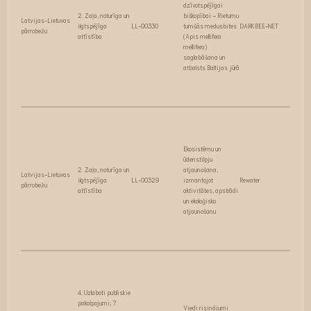
dzīvotspējīgai
2. Zaļa, noturīga un
biškopībai – Rietumu
Latvijas-Lietuvas
ilgtspējīga
LL-00330
tumšās medusbites
DARKBEE-NET
pārrobežu
attīstība
(Apis mellifera
mellifera)
saglabāšana un
atbalsts Baltijas jūrā
Ekosistēmu un
ūdenstilpju
2. Zaļa, noturīga un
atjaunošana,
Latvijas-Lietuvas
ilgtspējīga
LL-00329
izmantojot
Rewater
pārrobežu
attīstība
aktivitātes, apstrādi
un ekoloģisko
atjaunošanu
4. Uzlaboti publiskie
pakalpojumi; 7.
Viedi risinājumi