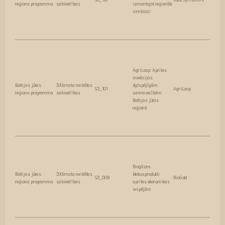
reģiona programma
sabiedrības
izmantojot reģionālo
simbiozi
AgriLoop: Aprites
inovācijas
Baltijas jūras
3.Klimata neitrālas
ilgtspējīgām
S3_101
AgriLoop
reģiona programma
sabiedrības
saimniecībām
Baltijas jūras
reģionā
Biogāzes
Baltijas jūras
3.Klimata neitrālas
blakusprodukti
S3_009
BioGold
reģiona programma
sabiedrības
aprites ekonomikas
iespējām