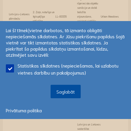
rūpniecisko objektu
sanācija un dabā
2. Zaļa, noturīga un
balstīta
Latvijas-Lietuvas
ilgtspējīga
LL-00335
atjaunošana,
Urban Meadows
pārrobežu
attīstība
veicinot vietējās
kopienas informētību
Lai šī tīmekļvietne darbotos, tā izmanto obligāti
un iesaisti Zemgalē
un Ziemeļlietuvā
nepieciešamās sīkdatnes. Ar Jūsu piekrišanu papildus šajā
Lai šī tīmekļvietne darbotos, tā izmanto obligāti
vietnē var tikt izmantotas statistikas sīkdatnes. Ja
nepieciešamās sīkdatnes. Ar Jūsu piekrišanu papildus šajā
piekrītat šo papildus sīkdatņu izmantošanai, lūdzu,
vietnē var tikt izmantotas statistikas sīkdatnes. Ja
atzīmējiet savu izvēli:
piekrītat šo papildus sīkdatņu izmantošanai, lūdzu,
Statistikas sīkdatnes (nepieciešamas, lai uzlabotu
atzīmējiet savu izvēli:
Lasīt vairāk
Pārrobežu naftas
vietnes darbību un pakalpojumus)
dzīvnieku sanitārija
2. Zaļa, noturīga un
Latvijas-Lietuvas
un attīrīšana
ilgtspējīga
LL-00333
COASTCLEAN
pārrobežu
Kurzemes (LV) un
attīstība
Saglabāt
Klaipēdas (LT)
Saglabāt
piekrastes reģionos
Privātuma politika
Latvijas un Lietuvas
sadarbība