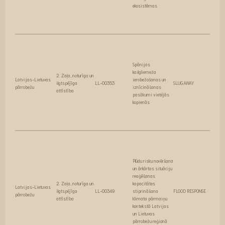
ekosistēmas
Spānijas
kailgliemeža
2. Zaļa, noturīga un
Latvijas-Lietuvas
ierobežošanas un
ilgtspējīga
LL-00353
SLUGAWAY
pārrobežu
iznīcināšanas
attīstība
pasākumi vietējās
kopienās
Plūdu risku novēršana
un ārkārtas situāciju
reaģēšanas
2. Zaļa, noturīga un
kapacitātes
Latvijas-Lietuvas
ilgtspējīga
LL-00349
stiprināšana
FLOOD RESPONSE
pārrobežu
attīstība
klimata pārmaiņu
kontekstā Latvijas
un Lietuvas
pārrobežu reģionā