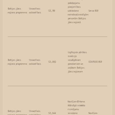
pakalpojumu
pieejamības
Baltijas jūras
1.Inovatīvas
S3_118
uzlabošana
Sense BSR
reģiona programma
sabiedrības
neirodaudzveidīgām
personām Baltijas
jūras reģionā
Izglītojoša pārtikas
inovācija
Baltijas jūras
1.Inovatīvas
veselīgākiem
S3_092
EDUFOOD BSR
reģiona programma
sabiedrības
paradumiem un
zaļākam Baltijas
jūras reģionam
NextCare @ Home:
Mākslīgā intelekta
risinājumu
Baltijas jūras
1.Inovatīvas
S3_044
ieviešana
NextCare
reģiona programma
sabiedrības