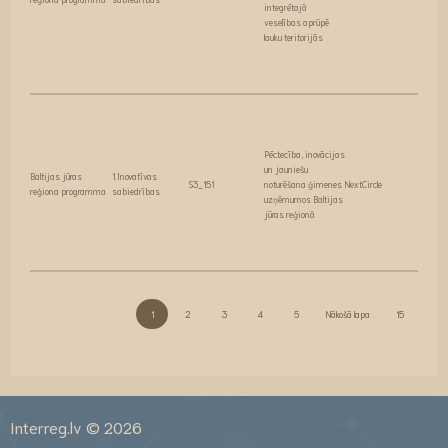
integrētajā
veselības aprūpē
lauku teritorijās
Pēctecība, inovācijas
un jauniešu
Baltijas jūras
1.Inovatīvas
S3_151
noturēšana ģimenes
NextCircle
reģiona programma
sabiedrības
uzņēmumos Baltijas
jūras reģionā
1
2
3
4
5
Nākošā lapa
15
Interreg.lv © 2026