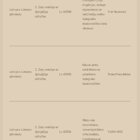
risinājumi zivju
migrācijai, biotopa
2. Zaļa, noturīga un
Latvijas-Lietuvas
atjaunošanai un
ilgtspējīga
LL-00356
Fish Reconnect
pārrobežu
iedzīvotāju veiktai
attīstība
bioloģiskās
daudzveidības datu
vākšanai
Koku un parku
2. Zaļa, noturīga un
novērtēšana un
Latvijas-Lietuvas
ilgtspējīga
LL-00355
uzturēšana
ProtectTrees4Nature
pārrobežu
attīstība
bioloģiskai
daudzveidībai
Plūdu riska
mazināšana,
2. Zaļa, noturīga un
Latvijas-Lietuvas
izmantojot ūdens
ilgtspējīga
LL-00354
FLOOD-WISE
pārrobežu
infrastruktūru,
attīstība
risinājumus un