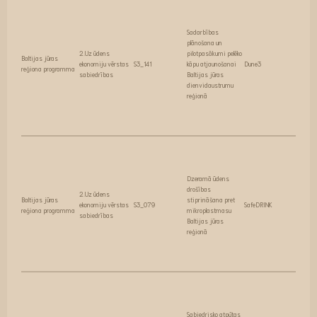
Sadarbības
plānošana un
2.Uz ūdens
pilotpasākumi pelēko
Baltijas jūras
ekonomiju vērstas
S3_141
kāpu atjaunošanai
Dune3
reģiona programma
sabiedrības
Baltijas jūras
dienvidaustrumu
reģionā
Dzeramā ūdens
drošības
2.Uz ūdens
Baltijas jūras
stiprināšana pret
ekonomiju vērstas
S3_079
SafeDRINK
reģiona programma
mikroplastmasu
sabiedrības
Baltijas jūras
reģionā
Sabiedrisko atpūtas