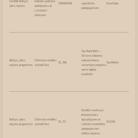
Centrālā Baltijas
Uzlaboti publiskie
CB0900499
speciālistu
SmartSpec
jūras reģiona
pakalpojumi un
pakalpojumiem
risinājumi
pilsoņiem
Tour Rural Baltic –
Tūrisma nākotnes
Baltijas jūras
3.Klimata neitrālas
nodrošināšana,
S3_156
TourRBaltic
reģiona programma
sabiedrības
izmantojot pieejamu
zema oglekļa
mobilitāti
Sociālās inovācijas
kā katalizators
Baltijas jūras
3.Klimata neitrālas
ilgtspējīgiem un
S3_111
SIS2MO
reģiona programma
sabiedrības
viediem mobilitātes
pakalpojumiem
attālos reģionos