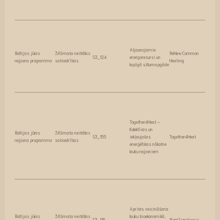
Atjaunojamie
Baltijas jūras
3.Klimata neitrālas
ReNew Common
S3_124
energoresursi un
reģiona programma
sabiedrības
Heating
kopīgā siltumapgāde
Together4Heat –
Kolektīvas un
Baltijas jūras
3.Klimata neitrālas
S3_155
iekļaujošas
Together4Heat
reģiona programma
sabiedrības
enerģētikas nākotne
lauku reģioniem
Aprites veicināšana
Baltijas jūras
3.Klimata neitrālas
lauku bioekonomikā,
S3_116
Rural Symbiosis