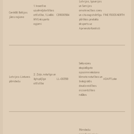
Latvijas, Igaunijas
1. Inovatīva
un Somijas
uzņēmējdarbības
amatniecības sieru
Centrālā Baltijas
attīstība, 1.Lielāki
CB1000584
un citu augstvērtīgu
FINE FOODS NORTH
jūras reģiona
MVU eksporta
pārtikas produktu
apjomi
eksports uz
Apvienoto Karalisti
Seklu ezeru
ekopielāgota
apsaimniekošana
2. Zaļa, noturīga un
Latvijas-Lietuvas
klimata noturības un
ilgtspējīga
LL-00358
ADAPTLake
pārrobežu
bioloģiskās
attīstība
daudzveidības
aizsardzības
nolūkos
Pārrobežu