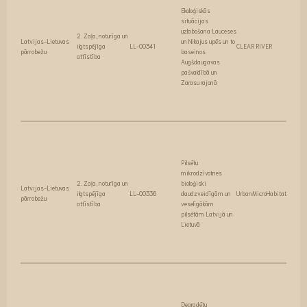
Ekoloģiskās
situācijas
uzlabošana Lauceses
2. Zaļa, noturīga un
Latvijas-Lietuvas
un Nikajus upēs un to
ilgtspējīga
LL-00341
CLEAR RIVER
pārrobežu
baseinos
attīstība
Augšdaugavas
pašvaldībā un
Zarasu rajonā
Pilsētu
mikrodzīvotnes
2. Zaļa, noturīga un
bioloģiski
Latvijas-Lietuvas
ilgtspējīga
LL-00336
daudzveidīgām un
UrbanMicroHabitats
pārrobežu
attīstība
veselīgākām
pilsētām Latvijā un
Lietuvā
Degradētu