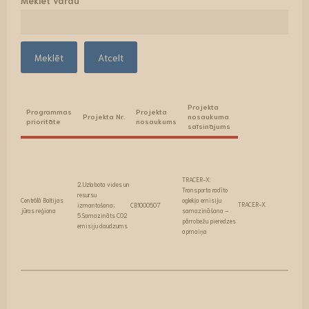
Meklēt vārdu
Atcelt
Projekta
Programmas
Projekta
Projekta Nr.
nosaukuma
prioritāte
nosaukums
saīsinājums
TRACER-X:
2.Uzlabota vides un
Transporta radīto
resursu
Centrālā Baltijas
oglekļa emisiju
TRACER-X
izmantošana;
CB1000507
jūras reģiona
samazināšana –
5.Samazināts CO2
pārrobežu pieredzes
emisiju daudzums
apmaiņa