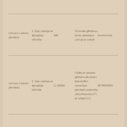
2. Zaļa, noturīga un
Dzīvnieku glābšanas
Latvijas-Lietuvas
ilgtspējīga
346
darba uzlabošana
SaveAnimals
pārrobežu
attīstība
Latvijā un Lietuvā
Cilvēku un īpašumu
glābšana pēc dabas
2. Zaļa, noturīga un
katastrofām,
Latvijas-Lietuvas
ilgtspējīga
LL-00344
izmantojot
BE PREPARED
pārrobežu
attīstība
pārrobežu sadarbību
starp Paņevežu (LT)
un Latgali (LV)