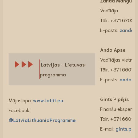
Zanda Mangule
Vadītāja
Tālr. +371 6702
E-pasts:
zanda.
Anda Apse
Vadītājas vietnie
Latvijas - Lietuvas
Tālr. +371 66016
programma
E-pasts:
anda.a
Gints Pīpiķis
Mājaslapa:
www.latlit.eu
Finanšu eksperts
Facebook:
Tālr. +371 66016
@LatviaLithuaniaProgramme
E-mail:
gints.pip