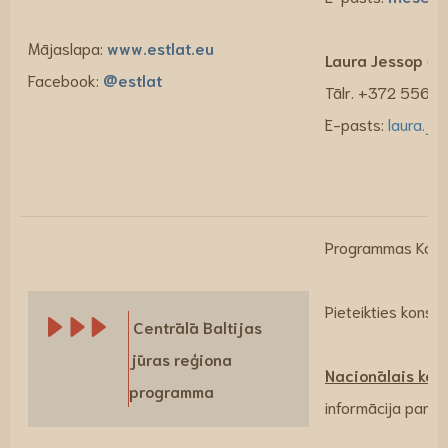
Mājaslapa:
www.estlat.eu
Laura Jessop
(ko
Facebook:
@estlat
Tālr. +372 5569 
E-pasts:
laura.je
Programmas Kopīg
Pieteikties konsu
Centrālā Baltijas
jūras reģiona
Nacionālais kont
programma
informācija par 