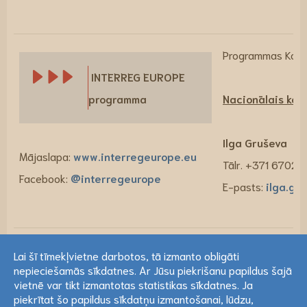
Programmas Kopīg
INTERREG EUROPE
programma
Nacionālais kont
Ilga Gruševa
Mājaslapa:
www.interregeurope.eu
Tālr. +371 6702
Facebook:
@interregeurope
E-pasts:
ilga.gr
Programmas Kopīg
Lai šī tīmekļvietne darbotos, tā izmanto obligāti
URBACT IV
nepieciešamās sīkdatnes. Ar Jūsu piekrišanu papildus šajā
Lai šī tīmekļvietne darbotos, tā izmanto obligāti
vietnē var tikt izmantotas statistikas sīkdatnes. Ja
programma
Nacionālais kont
nepieciešamās sīkdatnes. Ar Jūsu piekrišanu papildus šajā
piekrītat šo papildus sīkdatņu izmantošanai, lūdzu,