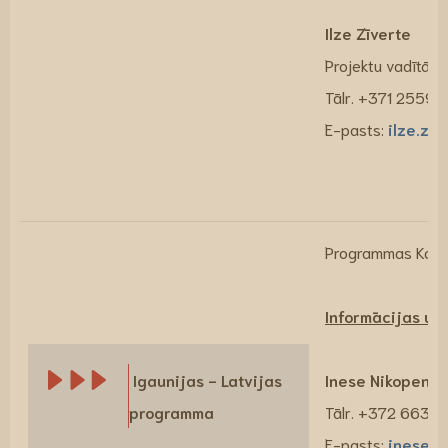
Ilze Zīverte
Projektu vadītāja
Tālr. +371 25590
E-pasts:
ilze.zi
Programmas Kopīg
Informācijas un 
Igaunijas - Latvijas
Inese Nikopensi
programma
Tālr. +372 66318
E-pasts:
inese.n