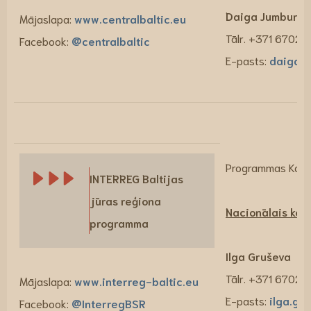
Daiga Jumburg
Mājaslapa:
www.centralbaltic.eu
Tālr. +371 6702
Facebook:
@centralbaltic
E-pasts:
daiga.j
Programmas Kopīg
INTERREG Baltijas
jūras reģiona
Nacionālais kont
programma
Ilga Gruševa
Tālr. +371 6702
Mājaslapa:
www.interreg-baltic.eu
E-pasts:
ilga.gr
Facebook:
@InterregBSR