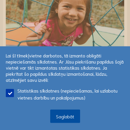
Lai šī tīmekļvietne darbotos, tā izmanto obligāti
nepieciešamās sīkdatnes. Ar Jūsu piekrišanu papildus šajā
Lai šī tīmekļvietne darbotos, tā izmanto obligāti
vietnē var tikt izmantotas statistikas sīkdatnes. Ja
nepieciešamās sīkdatnes. Ar Jūsu piekrišanu papildus šajā
Latvijas-Lietuvas pārrobežu sadarbības programmas
piekrītat šo papildus sīkdatņu izmantošanai, lūdzu,
vietnē var tikt izmantotas statistikas sīkdatnes. Ja
atzīmējiet savu izvēli:
projekta "
HOME
" ietvaros tiek piedāvāta pilnībā
piekrītat šo papildus sīkdatņu izmantošanai, lūdzu,
Statistikas sīkdatnes (nepieciešamas, lai uzlabotu
atzīmējiet savu izvēli:
Lasīt vairāk
atmaksāta 3 dienu nometne “Two is family” (“Divi ir
vietnes darbību un pakalpojumus)
ģimene”) vecākiem ar bērniem, kuri savus bērnus
Saglabāt
audzina vieni. Aicinām izmantot šo iespēju un
Saglabāt
pavadīt laiku kopā.