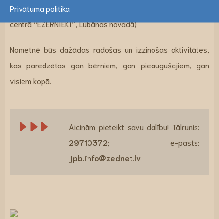
Privātuma politika
Nometne notiks:
16., 17., 18. jūnijā
(Atpūtas un tūrisma
centrā “EZERNIEKI”, Lubānas novadā)
Nometnē būs dažādas radošas un izzinošas aktivitātes,
kas paredzētas gan bērniem, gan pieaugušajiem, gan
visiem kopā.
Aicinām pieteikt savu dalību! Tālrunis:
29710372
; e-pasts:
jpb.info@zednet.lv