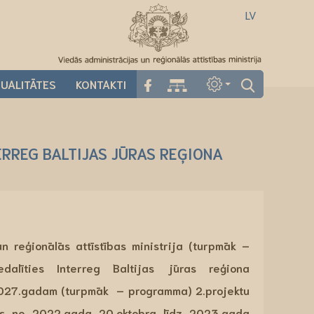
LV
UALITĀTES
KONTAKTI
ERREG BALTIJAS JŪRAS REĢIONA
n reģionālās attīstības ministrija (turpmāk –
dalīties Interreg Baltijas jūras reģiona
027.gadam (turpmāk – programma) 2.projektu
rts no 2022.gada 20.oktobra līdz 2023.gada