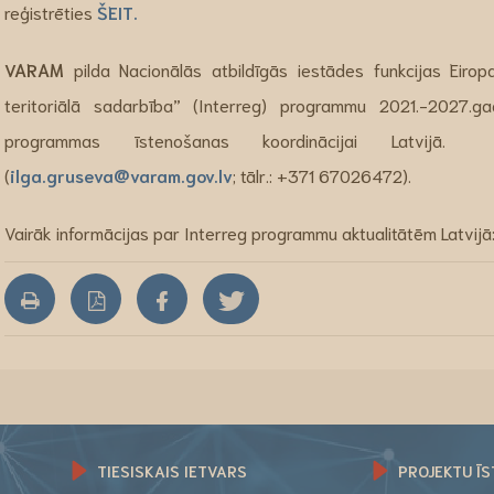
reģistrēties
ŠEIT.
VARAM
pilda Nacionālās atbildīgās iestādes funkcijas Eiro
teritoriālā sadarbība” (Interreg) programmu 2021.-2027.ga
programmas īstenošanas koordinācijai Latvijā
(
ilga.gruseva@varam.gov.lv
; tālr.: +371 67026472).
Vairāk informācijas par Interreg programmu aktualitātēm Latvijā
TIESISKAIS IETVARS
PROJEKTU ĪS