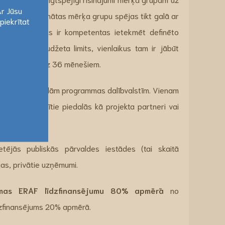
Ar Jūsu
ultāti ir palielinātas mērķa grupu spējas tikt galā ar
piekrītat
Ar Jūsu
izācijas, kuras ir kompetentas ietekmēt definēto
piekrītat
av noteikts budžeta limits, vienlaikus tam ir jābūt
s ilgums ir līdz 36 mēnešiem.
m no trīs dažādām programmas dalībvalstīm. Vienam
ībā iesaistītie piedalās kā projekta partneri vai
etējās publiskās pārvaldes iestādes (tai skaitā
ijas, privātie uzņēmumi.
mas ERAF līdzfinansējumu 80% apmērā
no
dzfinansējums 20% apmērā.