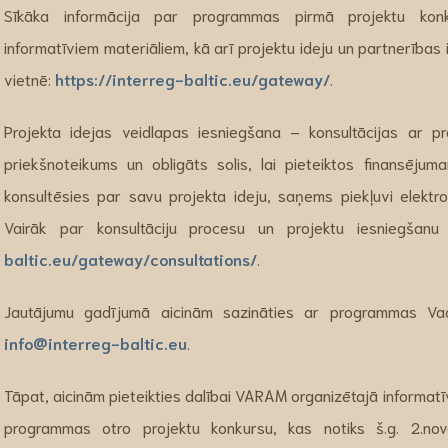
Sīkāka informācija par programmas pirmā projektu konk
informatīviem materiāliem, kā arī projektu ideju un partnerība
vietnē:
https://interreg-baltic.eu/gateway/
.
Projekta idejas veidlapas iesniegšana – konsultācijas ar p
priekšnoteikums un obligāts solis, lai pieteiktos finansējuma
konsultēsies par savu projekta ideju, saņems piekļuvi elektr
Vairāk par konsultāciju procesu un projektu iesniegšan
baltic.eu/gateway/consultations/
.
Jautājumu gadījumā aicinām sazināties ar programmas Vado
info@interreg-baltic.eu
.
Tāpat, aicinām pieteikties dalībai VARAM organizētajā informa
programmas otro projektu konkursu, kas notiks š.g. 2.nov