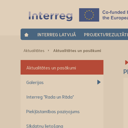
INTERREG LATVIJĀ
PROJEKTI/REZULTĀT
Aktualitātes
Aktualitātes un pasākumi
Aktualitātes un pasākumi
P
Galerijas
Interreg "Rada un Rāda"
Piekļūstamības paziņojums
Sīkdatņu lietošana