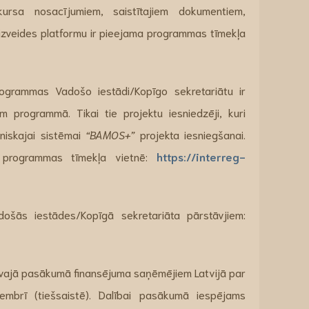
ursa nosacījumiem, saistītajiem dokumentiem,
s izveides platformu ir pieejama programmas tīmekļa
rogrammas Vadošo iestādi/Kopīgo sekretariātu ir
m programmā. Tikai tie projektu iesniedzēji, kuri
oniskajai sistēmai
“BAMOS+”
projekta iesniegšanai.
u programmas tīmekļa vietnē:
https://interreg-
šās iestādes/Kopīgā sekretariāta pārstāvjiem:
tīvajā pasākumā finansējuma saņēmējiem Latvijā par
embrī (tiešsaistē). Dalībai pasākumā iespējams