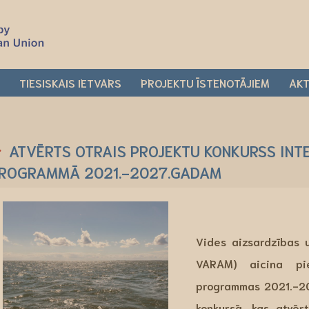
I
TIESISKAIS IETVARS
PROJEKTU ĪSTENOTĀJIEM
AKT
ATVĒRTS OTRAIS PROJEKTU KONKURSS INT
ROGRAMMĀ 2021.-2027.GADAM
Vides aizsardzības u
VARAM) aicina pie
programmas 2021.-2
konkursā, kas atvē