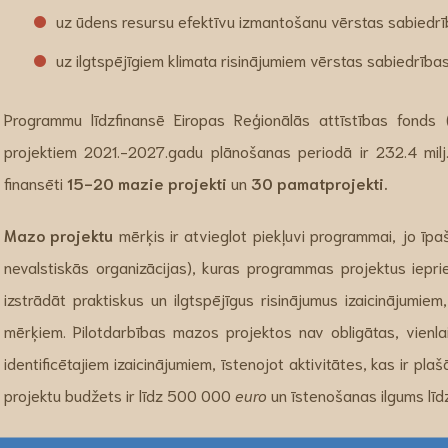
uz ūdens resursu efektīvu izmantošanu vērstas sabiedrī
uz ilgtspējīgiem klimata risinājumiem vērstas sabiedrības
Programmu līdzfinansē Eiropas Reģionālās attīstības fonds
projektiem 2021.-2027.gadu plānošanas periodā ir 232.4 mil
finansēti
15-20 mazie projekti
un
30 pamatprojekti.
Mazo projektu
mērķis ir atvieglot piekļuvi programmai, jo īpa
nevalstiskās organizācijas), kuras programmas projektus ieprie
izstrādāt praktiskus un ilgtspējīgus risinājumus izaicinājumie
mērķiem. Pilotdarbības mazos projektos nav obligātas, vienla
identificētajiem izaicinājumiem, īstenojot aktivitātes, kas ir p
projektu budžets ir līdz 500 000
euro
un īstenošanas ilgums lī
Savukārt,
pamatprojektiem
ir jāizstrādā, jānotestē un jānodod