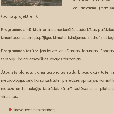
26.janvārim (mazie
(pamatprojektiem).
Programmas mērķis
ir ar transnacionālās sadarbības palīdzību
izmantošanas un ilgtspējīgus klimata risinājumus, nodrošinot ieg
Programmas teritorijas
ietver visu Dānijas, Igaunijas, Somijas,
teritoriju, kā arī atsevišķas Vācijas teritorijas.
Atbalsts plānots transnacionālās sadarbības aktivitātēm
i
metodoloģiju, ceļa karšu izstrādei, pieredzes apmaiņai, normatī
metožu un tehnoloģiju izstrādei, kā arī testēšanai ar pilota a
virzienos:
inovatīvas sabiedrības;