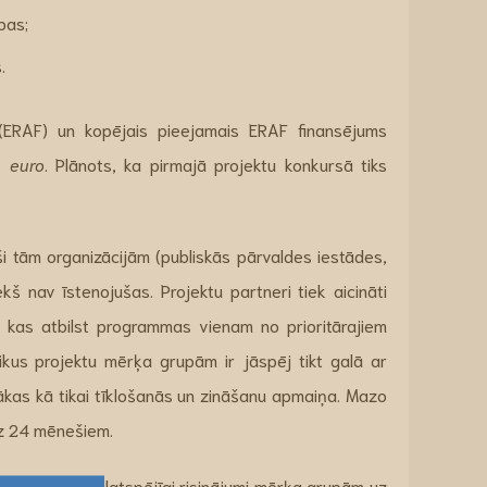
bas;
.
 (ERAF) un kopējais pieejamais ERAF finansējums
j.
euro
. Plānots, ka pirmajā projektu konkursā tiks
ši tām organizācijām (publiskās pārvaldes iestādes,
kš nav īstenojušas. Projektu partneri tiek aicināti
m, kas atbilst programmas vienam no prioritārajiem
ikus projektu mērķa grupām ir jāspēj tikt galā ar
lašākas kā tikai tīklošanās un zināšanu apmaiņa. Mazo
dz 24 mēnešiem.
 praktiski un ilgtspējīgi risinājumi mērķa grupām uz