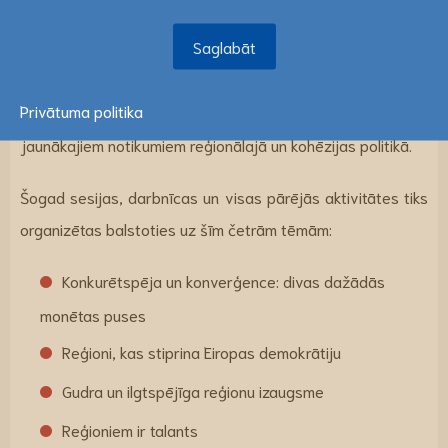
Saglabāt
Saglabāt
Pasākuma laikā būs iespējams apmainīties ar idejām,
iepazīties ar reģioniem un pilsētām visā Eiropā, paplašināt
Privātuma politika
savu sadarbības tīklu un zināšanas, vienlaikus sekojot līdzi
jaunākajiem notikumiem reģionālajā un kohēzijas politikā.
Šogad sesijas, darbnīcas un visas pārējās aktivitātes tiks
organizētas balstoties uz šīm četrām tēmām:
Konkurētspēja un konverģence: divas dažādās
monētas puses
Reģioni, kas stiprina Eiropas demokrātiju
Gudra un ilgtspējīga reģionu izaugsme
Reģioniem ir talants