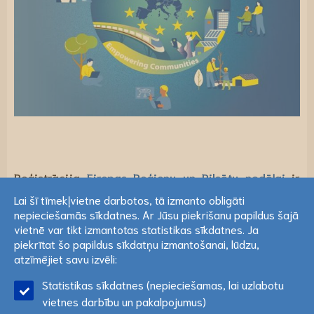
Reģistrācija
Eiropas Reģionu un Pilsētu nedēļai
ir
Lai šī tīmekļvietne darbotos, tā izmanto obligāti
atvērta! Tas ir lielākais ikgadējais pasākums, kas
nepieciešamās sīkdatnes. Ar Jūsu piekrišanu papildus šajā
veltīts reģioniem, pilsētām un Eiropas kohēzijas
Lai šī tīmekļvietne darbotos, tā izmanto obligāti
vietnē var tikt izmantotas statistikas sīkdatnes. Ja
nepieciešamās sīkdatnes. Ar Jūsu piekrišanu papildus šajā
piekrītat šo papildus sīkdatņu izmantošanai, lūdzu,
politikai. Nedēļas laikā norisināsies ap 200 dažādu
vietnē var tikt izmantotas statistikas sīkdatnes. Ja
atzīmējiet savu izvēli:
sesiju, darbnīcu, kā arī būs sadarbības iespējas un
piekrītat šo papildus sīkdatņu izmantošanai, lūdzu,
Statistikas sīkdatnes (nepieciešamas, lai uzlabotu
atzīmējiet savu izvēli:
Lasīt vairāk
citas aktivitātes. Aicinām iepazīsties ar programmu
vietnes darbību un pakalpojumus)
un pieteikties sev interesējošām sesijām.