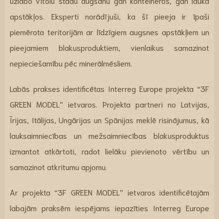
uzlabo vītolu stādu augšanu gan konteineros, gan lauka
apstākļos. Eksperti norādījuši, ka šī pieeja ir īpaši
piemērota teritorijām ar līdzīgiem augsnes apstākļiem un
pieejamiem blakusproduktiem, vienlaikus samazinot
nepieciešamību pēc minerālmēsliem.
Labās prakses identificētas Interreg Europe projekta “3F
GREEN MODEL” ietvaros. Projekta partneri no Latvijas,
Īrijas, Itālijas, Ungārijas un Spānijas meklē risinājumus, kā
lauksaimniecības un mežsaimniecības blakusproduktus
izmantot atkārtoti, radot lielāku pievienoto vērtību un
samazinot atkritumu apjomu.
Ar projekta “3F GREEN MODEL” ietvaros identificētajām
labajām praksēm iespējams iepazīties Interreg Europe