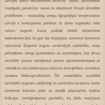
Latvijas Valsts mežzinātnes institūta “Silava” izstrādātais
risinājums pievēršas vienai no daudzviet Eiropā aktuālām
problēmām - mazražīgu zemju ilgtspējīgai izmantošanai.
Latvijā ir ievērojamas platības ar zemu organisko vielu
saturu augsnē, kuras pašlaik netiek izmantotas
lauksaimniecībā, lai gan tās iespējams izmantot biomasas
ražošanai. Eksperti augstu novērtējuši sadarbību starp
pētniekiem, zemju īpašniekiem un uzņēmējiem, kas ļāvusi
izstrādāt jaunus risinājumus zemes apsaimniekošanai un
vienlaikus rast pielietojumu koksnes enerģētikas un kūdras
nozares blakusproduktiem. Šīs sadarbības rezultātā
izstrādāti augsnes uzlabotāji un substrātu receptes, kurās
izmantoti koksnes pelni un mazāk pieprasītas kūdras
frakcijas. Izmēģinājumos pierādīts, ka šāds maisījums