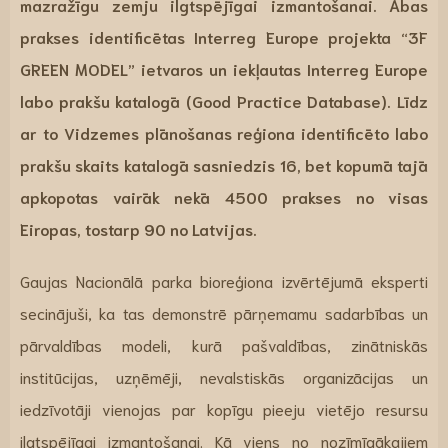
mazražīgu zemju ilgtspējīgai izmantošanai. Abas
prakses identificētas Interreg Europe projekta “3F
GREEN MODEL” ietvaros un iekļautas Interreg Europe
labo prakšu katalogā (Good Practice Database). Līdz
ar to Vidzemes plānošanas reģiona identificēto labo
prakšu skaits katalogā sasniedzis 16, bet kopumā tajā
apkopotas vairāk nekā 4500 prakses no visas
Eiropas, tostarp 90 no Latvijas.
Gaujas Nacionālā parka bioreģiona izvērtējumā eksperti
secinājuši, ka tas demonstrē pārņemamu sadarbības un
pārvaldības modeli, kurā pašvaldības, zinātniskās
institūcijas, uzņēmēji, nevalstiskās organizācijas un
iedzīvotāji vienojas par kopīgu pieeju vietējo resursu
ilgtspējīgai izmantošanai. Kā viens no nozīmīgākajiem