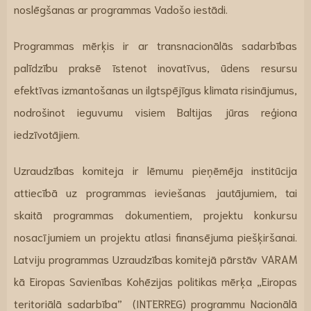
noslēgšanas ar programmas Vadošo iestādi.
Programmas mērķis ir ar transnacionālās sadarbības
palīdzību praksē īstenot inovatīvus, ūdens resursu
efektīvas izmantošanas un ilgtspējīgus klimata risinājumus,
nodrošinot ieguvumu visiem Baltijas jūras reģiona
iedzīvotājiem.
Uzraudzības komiteja ir lēmumu pieņēmēja institūcija
attiecībā uz programmas ieviešanas jautājumiem, tai
skaitā programmas dokumentiem, projektu konkursu
nosacījumiem un projektu atlasi finansējuma piešķiršanai.
Latviju programmas Uzraudzības komitejā pārstāv VARAM
kā Eiropas Savienības Kohēzijas politikas mērķa „Eiropas
teritoriālā sadarbība” (INTERREG) programmu Nacionālā