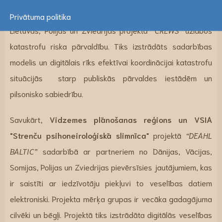
partneriem no Dānijas, Vācijas, Igaunijas, Somijas,
Privātuma politika
Lietuvas, Polijas un Zviedrijas projektā
“CREWS”
uzlabos
katastrofu riska pārvaldību. Tiks izstrādāts sadarbības
modelis un digitālais rīks efektīvai koordinācijai katastrofu
situācijās starp publiskās pārvaldes iestādēm un
pilsonisko sabiedrību.
Savukārt,
Vidzemes plānošanas reģions un VSIA
"Strenču psihoneiroloģiskā slimnīca"
projektā
“DEAHL
BALTIC”
sadarbībā ar partneriem no Dānijas, Vācijas,
Somijas, Polijas un Zviedrijas pievērsīsies jautājumiem, kas
ir saistīti ar iedzīvotāju piekļuvi to veselības datiem
elektroniski. Projekta mērķa grupas ir vecāka gadagājuma
cilvēki un bēgļi. Projektā tiks izstrādāta digitālās veselības