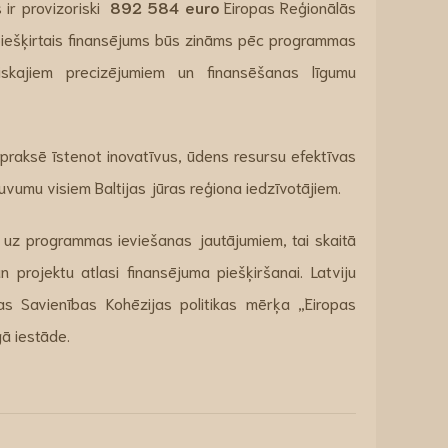
s ir provizoriski
892 584 euro
Eiropas Reģionālās
m piešķirtais finansējums būs zināms pēc programmas
iskajiem precizējumiem un finansēšanas līgumu
praksē īstenot inovatīvus, ūdens resursu efektīvas
uvumu visiem Baltijas jūras reģiona iedzīvotājiem.
ā uz programmas ieviešanas jautājumiem, tai skaitā
rojektu atlasi finansējuma piešķiršanai. Latviju
 Savienības Kohēzijas politikas mērķa „Eiropas
ā iestāde.