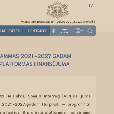
LV
UALITĀTES
KONTAKTI
GRAMMAS 2021.-2027.GADAM
 PLATFORMAS FINANSĒJUMA
ā Helsinkos, Somijā Interreg Baltijas jūras
s 2021.-2027.gadam (turpmāk – programma)
 atlasījusi 8 projektu platformas finansējuma