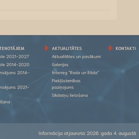
TENOTĀJIEM
AKTUALITĀTES
KONTAKTI
role 2021-2027
Aktualitātes un pasākumi
role 2014-2020
Galerijas
nansējums 2014-
Interreg "Rada un Rāda"
Piekļūstamības
nansējums 2021-
paziņojums
Sīkdatņu lietošana
lšana
Informācija atjaunota: 2026. gada 4. augustā