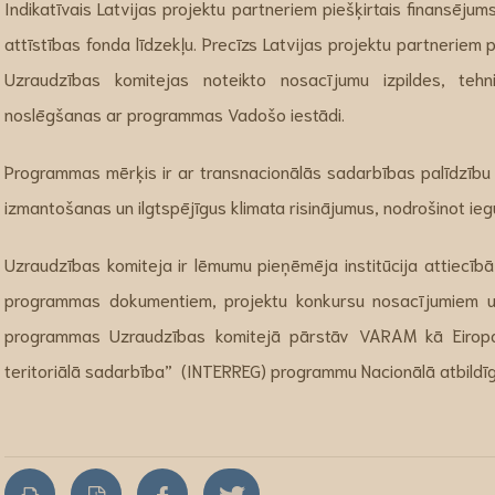
Indikatīvais Latvijas projektu partneriem piešķirtais finansējum
attīstības fonda līdzekļu. Precīzs Latvijas projektu partnerie
Uzraudzības komitejas noteikto nosacījumu izpildes, tehn
noslēgšanas ar programmas Vadošo iestādi.
Programmas mērķis ir ar transnacionālās sadarbības palīdzību 
izmantošanas un ilgtspējīgus klimata risinājumus, nodrošinot ieg
Uzraudzības komiteja ir lēmumu pieņēmēja institūcija attiecīb
programmas dokumentiem, projektu konkursu nosacījumiem un p
programmas Uzraudzības komitejā pārstāv VARAM kā Eiropas
teritoriālā sadarbība” (INTERREG) programmu Nacionālā atbildīg