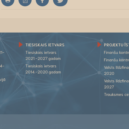
TIESISKAIS IETVARS
PROJEKTU ĪS
21-
Tiesiskais ietvars
Finanšu kont
2021.-2027.gadam
Finanšu kont
14-
Tiesiskais ietvars
Valsts līdzfi
2014.-2020.gadam
2020
vijā
Valsts līdzfi
2027
Trauksmes ce