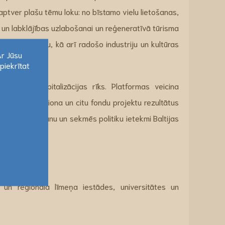
aptver plašu tēmu loku: no bīstamo vielu lietošanas,
 un labklājības uzlabošanai un reģeneratīvā tūrisma
ētikas kopienu, kā arī radošo industriju un kultūras
Ar Jūsu
piekrītat
Ar Jūsu
grammas kapitalizācijas rīks. Platformas veicina
piekrītat
jas jūras reģiona un citu fondu projektu rezultātus
zināšanu nodošanu un sekmēs politiku ietekmi Baltijas
ļa vietnē.
a un reģionāla līmeņa iestādes, universitātes un