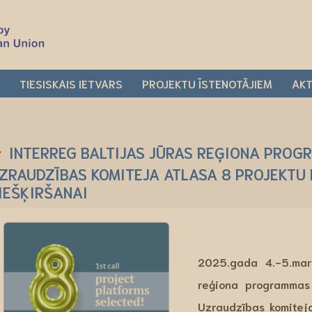
I
TIESISKAIS IETVARS
PROJEKTU ĪSTENOTĀJIEM
AKT
INTERREG BALTIJAS JŪRAS REĢIONA PRO
ZRAUDZĪBAS KOMITEJA ATLASA 8 PROJEKTU
IEŠĶIRŠANAI
2025.gada 4.-5.mart
reģiona programma
Uzraudzības komiteja