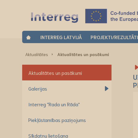
INTERREG LATVIJĀ
PROJEKTI/REZULTĀT
Aktualitātes
Aktualitātes un pasākumi
Aktualitātes un pasākumi
U
P
Galerijas
Interreg "Rada un Rāda"
Piekļūstamības paziņojums
Sīkdatņu lietošana