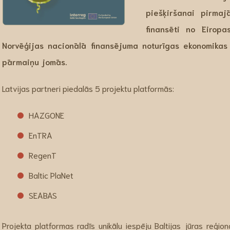
piešķiršanai pirmaj
finansēti no Eiropa
Norvēģijas nacionālā finansējuma noturīgas ekonomikas
pārmaiņu jomās.
Latvijas partneri piedalās 5 projektu platformās:
HAZGONE
EnTRA
RegenT
Baltic PlaNet
SEABAS
Projekta platformas radīs unikālu iespēju Baltijas jūras reģi