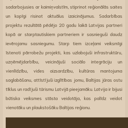
sadarbojusies ar kaimiņvalstīm, stiprinot reģionālās saites
un kopīgi risinot aktuālus izaicinājumus. Sadarbības
projektu rezultātā pēdējo 20 gadu laikā Latvijas partneri
kopā ar starptautiskiem partneriem ir sasnieguši daudz
ievērojamu sasniegumu. Starp tiem izceļami veiksmīgi
īstenoti pārrobežu projekti, kas uzlabojuši infrastruktūru,
uzņēmējdarbību, veicinājuši sociālo integrāciju un
vienlīdzību, vides aizsardzību, kultūras mantojuma
saglabāšanu, attīstījuši izglītības jomu, Baltijas jūras ostu
tīklus un radījuši tūrismu Latvijā pieejamāku. Latvija ir bijusi
būtiska veiksmes stāsta veidotāja, kas palīdz veidot
vienotāku un plaukstošāku Baltijas reģionu.