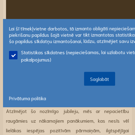
Lai šī tīmekļvietne darbotos, tā izmanto obligāti nepiecieša
piekrišanu papildus šajā vietnē var tikt izmantotas statistika
Lai šī tīmekļvietne darbotos, tā izmanto obligāti nepiecieša
šo papildus sīkdatņu izmantošanai, lūdzu, atzīmējiet savu izvē
piekrišanu papildus šajā vietnē var tikt izmantotas statistika
Statistikas sīkdatnes (nepieciešamas, lai uzlabotu vie
šo papildus sīkdatņu izmantošanai, lūdzu, atzīmējiet savu izv
pakalpojumus)
Saglabāt
Saglabāt
Privātuma politika
Atzīmējot šo nozīmīgo jubileju, mēs ar nepacietību
raugāmies uz nākamajiem panākumiem, kas nesīs vēl
lielākas iespējas pozitīvām pārmaiņām, ilgtspējīgai