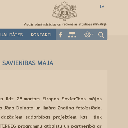
LV
UALITĀTES
KONTAKTI
 SAVIENĪBAS MĀJĀ
ta līdz 28.martam
Eiropas Savienības mājas
da
Jāņa Deinata
un
Ilmāra
Znotiņa
fotoizstāde
,
r dazādiem sadarbības projektiem, kas tiek
INTERREG programmu atbalstu un partnerībā ar