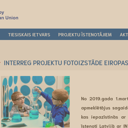
I
TIESISKAIS IETVARS
PROJEKTU ĪSTENOTĀJIEM
AKT
INTERREG PROJEKTU FOTOIZSTĀDE EIROPAS
No
2019.gada 1.mar
apmeklētājus sagai
kas iepazīstinās a
īstenoti Latvijā ar 