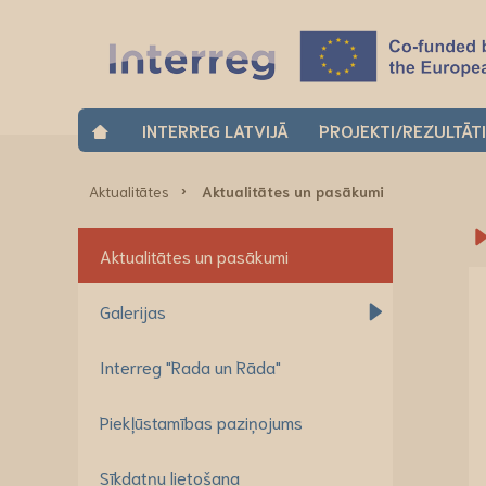
INTERREG LATVIJĀ
PROJEKTI/REZULTĀT
Aktualitātes
Aktualitātes un pasākumi
Aktualitātes un pasākumi
Galerijas
Interreg "Rada un Rāda"
Piekļūstamības paziņojums
Sīkdatņu lietošana