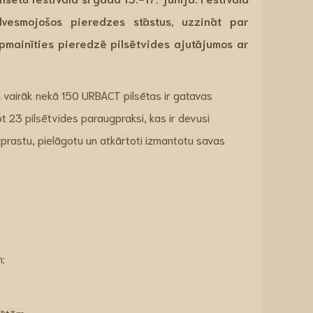
dvesmojošos pieredzes stāstus, uzzināt par
apmainīties pieredzē pilsētvides ajutājumos ar
vairāk nekā 150 URBACT pilsētas ir gatavas
ot 23 pilsētvides paraugpraksi, kas ir devusi
izprastu, pielāgotu un atkārtoti izmantotu savas
;
tātēm.