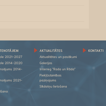
TENOTĀJIEM
AKTUALITĀTES
KONTAKTI
role 2021-2027
Aktualitātes un pasākumi
role 2014-2020
Galerijas
nansējums 2014-
Interreg "Rada un Rāda"
Piekļūstamības
nansējums 2021-
paziņojums
Sīkdatņu lietošana
lšana