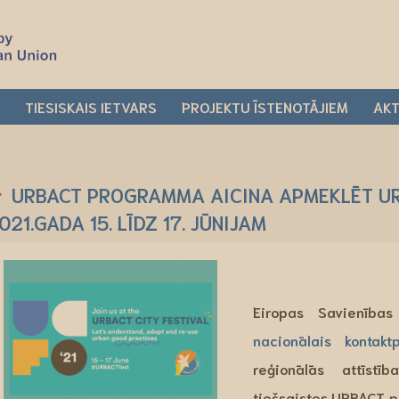
I
TIESISKAIS IETVARS
PROJEKTU ĪSTENOTĀJIEM
AKT
URBACT PROGRAMMA AICINA APMEKLĒT UR
021.GADA 15. LĪDZ 17. JŪNIJAM
Eiropas Savienības
nacionālais kontakt
reģionālās attīstī
tiešsaistes
URBACT pil