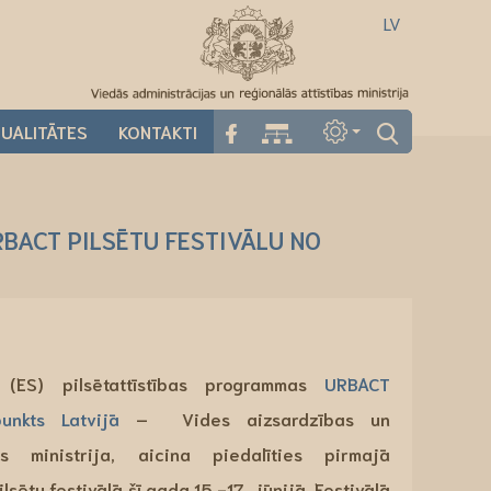
LV
UALITĀTES
KONTAKTI
BACT PILSĒTU FESTIVĀLU NO
 (ES) pilsētattīstības programmas
URBACT
punkts Latvijā
– Vides aizsardzības un
bas ministrija, aicina piedalīties pirmajā
sētu festivālā šī gada 15.-17. jūnijā
. Festivālā