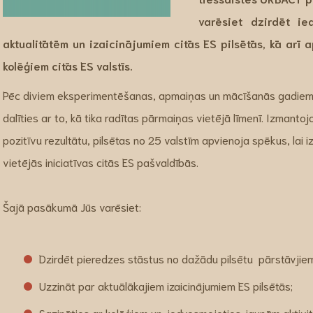
varēsiet dzirdēt ie
aktualitātēm un izaicinājumiem citās ES pilsētās, kā arī 
kolēģiem citās ES valstīs.
Pēc diviem eksperimentēšanas, apmaiņas un mācīšanās gadiem 
dalīties ar to, kā tika radītas pārmaiņas vietējā līmenī. Izmantoj
pozitīvu rezultātu, pilsētas no 25 valstīm apvienoja spēkus, lai 
vietējās iniciatīvas citās ES pašvaldībās.
Šajā pasākumā Jūs varēsiet:
Dzirdēt pieredzes stāstus no dažādu pilsētu pārstāvjiem
Uzzināt par aktuālākajiem izaicinājumiem ES pilsētās;
Sazināties ar kolēģiem un, iedvesmojoties jaunām aktivi