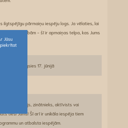
s ilgtspējīgu pārmaiņu iespēju logs. Ja vēlaties, lai
īvotāju vajadzībām - šī ir apmaiņas telpa, kas Jums
Ar Jūsu
piekrītat
Ar Jūsu
piekrītat
ūnijā un noslēgsies 17. jūnijā
mumu pieņēmējs, zinātnieks, aktīvists vai
ts tieši Jums! Šī arī ir unikāla iespēja tiem
programmu un atbalsta iespējām.