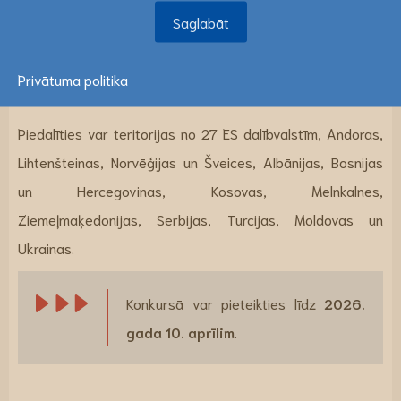
Saglabāt
Saglabāt
Veicināt ilgtermiņa un sistemātisku atbalstu
sabiedrības vadītai pārrobežu attīstībai no
Privātuma politika
Interreg programmām.
Piedalīties var teritorijas no 27 ES dalībvalstīm, Andoras,
Lihtenšteinas, Norvēģijas un Šveices, Albānijas, Bosnijas
un Hercegovinas, Kosovas, Melnkalnes,
Ziemeļmaķedonijas, Serbijas, Turcijas, Moldovas un
Ukrainas.
Konkursā var pieteikties līdz
2026.
gada 10. aprīlim
.