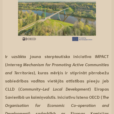
Ir uzsākta
jauna starptautiska iniciatīva IMPACT
(
Interreg Mechanism for Promoting Active Communities
and Territories
), kuras mērķis ir
stiprināt pārrobežu
sabiedrības vadītas vietējās attīstības pieeju
jeb
CLLD (
Community-Led Local Development
) Eiropas
Savienībā un kaimiņvalstīs. Iniciatīvu īsteno OECD (
The
Organisation for Economic Co-operation and
Development
) sadarbībā ar Eiropas Komisijas