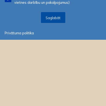
vietnes darbību un pakalpojumus)
Saglabāt
Saglabāt
Interreg.lv © 2026
Informācija atjaunota: 2026. gada 4. augustā
Privātuma politika