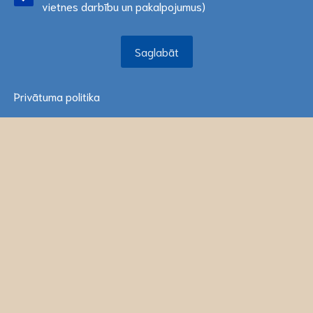
vietnes darbību un pakalpojumus)
Saglabāt
Saglabāt
Interreg.lv © 2026
Informācija atjaunota: 2026. gada 7. augustā
Privātuma politika