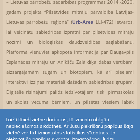
– Lietuvas pārrobežu sadarbības programmas 2014.-2020.
gadam projekta “Pilsētvides mitrāju pārvaldība Latvijas-
Lietuvas pārrobežu reģionā” (
Urb-Area
LLI-472) ietvaros,
lai veicinātu sabiedrības izpratni par pilsētvides mitrāju
nozīmi un bioloģiskās daudzveidības saglabāšanu.
Platformā vienuviet apkopota informācija par Daugavpils
Esplanādes mitrāju un Anīkšču Zaļā dīķa dabas vērtībām,
aizsargājamām sugām un biotopiem, kā arī pieejami
interaktīvi izziņas materiāli dažādām sabiedrības grupām.
Digitālie risinājumi palīdz iedzīvotājiem, t.sk. pirmsskolas
un skolas vecuma bērniem, un pilsētas viesiem labāk
iepazīt mitrājus un izprast to nozīmi klimata pārmaiņu
Lai šī tīmekļvietne darbotos, tā izmanto obligāti
mazināšanā, ūdens aprites nodrošināšanā un bioloģiskās
nepieciešamās sīkdatnes. Ar Jūsu piekrišanu papildus šajā
Lai šī tīmekļvietne darbotos, tā izmanto obligāti
vietnē var tikt izmantotas statistikas sīkdatnes. Ja
daudzveidības saglabāšanā.
nepieciešamās sīkdatnes. Ar Jūsu piekrišanu papildus šajā
piekrītat šo papildus sīkdatņu izmantošanai, lūdzu,