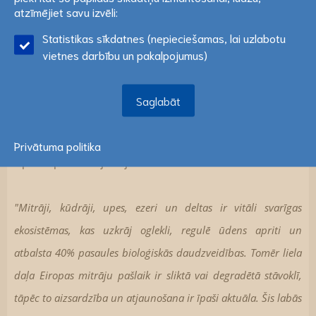
vietnē var tikt izmantotas statistikas sīkdatnes. Ja
atzīmējiet savu izvēli:
piekrītat šo papildus sīkdatņu izmantošanai, lūdzu,
Interreg Europe labās prakses datubāzē tiek iekļautas
Statistikas sīkdatnes (nepieciešamas, lai uzlabotu
atzīmējiet savu izvēli:
Lasīt vairāk
iniciatīvas, kuras neatkarīgi eksperti atzinuši par
vietnes darbību un pakalpojumus)
inovatīvām, efektīvām un piemērotām ieviešanai citās
Saglabāt
Eiropas valstīs un reģionos. Daugavpils piemērs apliecina,
Saglabāt
ka digitālie risinājumi var būt nozīmīgs instruments dabas
aizsardzībā, vienlaikus veicinot sabiedrības iesaisti un
Privātuma politika
izpratni par vides jautājumiem.
"Mitrāji, kūdrāji, upes, ezeri un deltas ir vitāli svarīgas
ekosistēmas, kas uzkrāj oglekli, regulē ūdens apriti un
atbalsta 40% pasaules bioloģiskās daudzveidības. Tomēr liela
daļa Eiropas mitrāju pašlaik ir sliktā vai degradētā stāvoklī,
tāpēc to aizsardzība un atjaunošana ir īpaši aktuāla. Šis labās