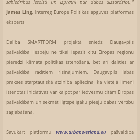
sabiedrības iesaisti un izpratni par dabas aizsardzību,"
James Ling
, Interreg Europe Politikas apguves platformas
eksperts.
Dalība SMARTFORM projektā sniedz Daugavpils
pašvaldībai iespēju ne tikai iepazīt citu Eiropas reģionu
pieredzi klimata politikas īstenošanā, bet arī dalīties ar
pašvaldībā radītiem risinājumiem. Daugavpils labās
prakses starptautiskā atzinība apliecina, ka vietējā līmenī
īstenotas iniciatīvas var kalpot par iedvesmu citām Eiropas
pašvaldībām un sekmēt ilgtspējīgāku pieeju dabas vērtību
saglabāšanā.
Savukārt platformu
www.urbanwetland.eu
pašvaldība