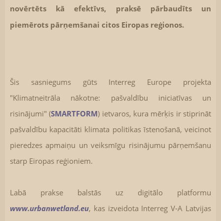
novērtēts kā efektīvs, praksē pārbaudīts un
piemērots pārņemšanai citos Eiropas reģionos.
Šis sasniegums gūts Interreg Europe projekta
"Klimatneitrāla nākotne: pašvaldību iniciatīvas un
risinājumi" (
SMARTFORM
) ietvaros, kura mērķis ir stiprināt
pašvaldību kapacitāti klimata politikas īstenošanā, veicinot
pieredzes apmaiņu un veiksmīgu risinājumu pārņemšanu
starp Eiropas reģioniem.
Labā prakse balstās uz digitālo platformu
www.urbanwetland.eu
, kas izveidota Interreg V-A Latvijas