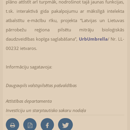
plāno attīstīt arī turpmāk, nodrošinot tajā jaunas funkcijas,
t.sk. interaktīvā gida pakalpojumu ar mākslīgā intelekta
atbalstītu e-mācību rīku, projekta “Latvijas un Lietuvas
pārrobežu reģiona pilsētu mitrāju bioloģiskās
daudzveidības kopīga saglabāšana”,
UrbUmbrella
/ Nr. LL-
00232 ietvaros.
Informāciju sagatavoja:
Daugavpils valstspilsētas pašvaldības
Attīstības departamenta
Investīciju un starptautisko sakaru nodaļa