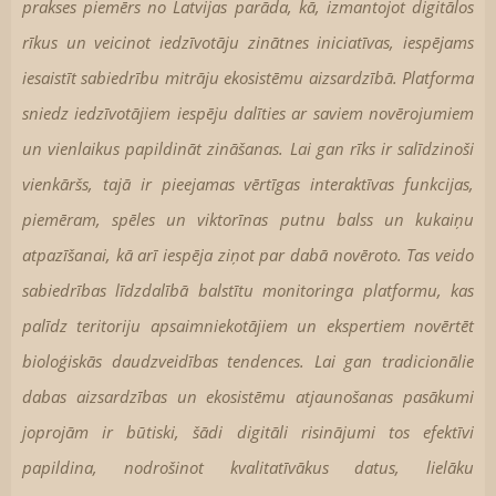
prakses piemērs no Latvijas parāda, kā, izmantojot digitālos
rīkus un veicinot iedzīvotāju zinātnes iniciatīvas, iespējams
iesaistīt sabiedrību mitrāju ekosistēmu aizsardzībā. Platforma
sniedz iedzīvotājiem iespēju dalīties ar saviem novērojumiem
un vienlaikus papildināt zināšanas. Lai gan rīks ir salīdzinoši
vienkāršs, tajā ir pieejamas vērtīgas interaktīvas funkcijas,
piemēram, spēles un viktorīnas putnu balss un kukaiņu
atpazīšanai, kā arī iespēja ziņot par dabā novēroto. Tas veido
sabiedrības līdzdalībā balstītu monitoringa platformu, kas
palīdz teritoriju apsaimniekotājiem un ekspertiem novērtēt
bioloģiskās daudzveidības tendences. Lai gan tradicionālie
dabas aizsardzības un ekosistēmu atjaunošanas pasākumi
joprojām ir būtiski, šādi digitāli risinājumi tos efektīvi
papildina, nodrošinot kvalitatīvākus datus, lielāku