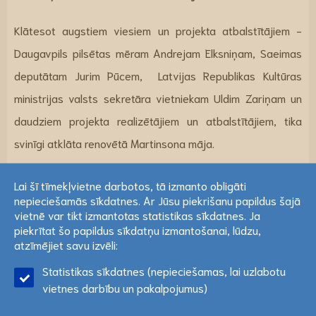
Klātesot augstiem viesiem un projekta atbalstītājiem -
Daugavpils pilsētas mēram Andrejam Elksniņam, Saeimas
deputātam Jurim Pūcem, Latvijas Republikas Kultūras
ministrijas valsts sekretāra vietniekam Uldim Zariņam un
daudziem projekta realizētājiem un atbalstītājiem, tika
svinīgi atklāta renovētā Martinsona māja.
Lai šī tīmekļvietne darbotos, tā izmanto obligāti
nepieciešamās sīkdatnes. Ar Jūsu piekrišanu papildus šajā
Lai šī tīmekļvietne darbotos, tā izmanto obligāti
vietnē var tikt izmantotas statistikas sīkdatnes. Ja
nepieciešamās sīkdatnes. Ar Jūsu piekrišanu papildus šajā
piekrītat šo papildus sīkdatņu izmantošanai, lūdzu,
vietnē var tikt izmantotas statistikas sīkdatnes. Ja
atzīmējiet savu izvēli:
piekrītat šo papildus sīkdatņu izmantošanai, lūdzu,
Statistikas sīkdatnes (nepieciešamas, lai uzlabotu
atzīmējiet savu izvēli:
Lasīt vairāk
vietnes darbību un pakalpojumus)