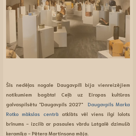
Šīs nedēļas nogale Daugavpilī bija vienreizējiem
notikumiem bagāta! Ceļā uz Eiropas kultūras
galvaspilsētu "Daugavpils 2027"
Daugavpils Marka
Rotko mākslas centrā
atklāts vēl viens ilgi lolots
brīnums - izcilā ar pasaules vārdu Latgalē dzimušā
keramiķa -
Pētera Martinsona māja
.