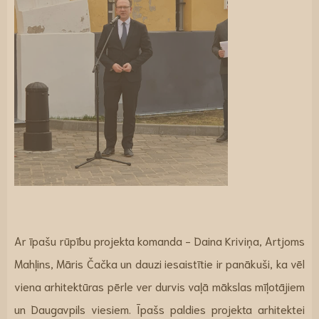
Ar īpašu rūpību projekta komanda - Daina Kriviņa, Artjoms
Mahļins, Māris Čačka un dauzi iesaistītie ir panākuši, ka vēl
viena arhitektūras pērle ver durvis vaļā mākslas mīļotājiem
un Daugavpils viesiem. Īpašs paldies projekta arhitektei