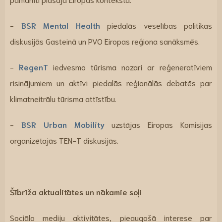
-
BSR Mental Health
piedalās veselības politikas
diskusijās Gasteinā un PVO Eiropas reģiona sanāksmēs.
-
RegenT
iedvesmo tūrisma nozari ar reģeneratīviem
risinājumiem un aktīvi piedalās reģionālās debatēs par
klimatneitrālu tūrisma attīstību.
-
BSR Urban Mobility
uzstājas Eiropas Komisijas
organizētajās TEN-T diskusijās.
Šībrīža aktualitātes un nākamie soļi
Sociālo mediju aktivitātes, pieaugošā interese par