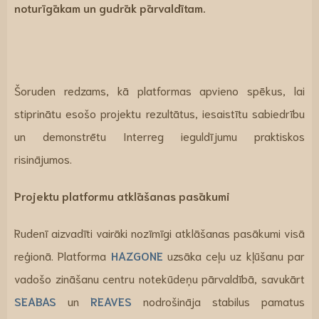
noturīgākam un gudrāk pārvaldītam.
Šoruden redzams, kā platformas apvieno spēkus, lai
stiprinātu esošo projektu rezultātus, iesaistītu sabiedrību
un demonstrētu Interreg ieguldījumu praktiskos
risinājumos.
Projektu platformu atklāšanas pasākumi
Rudenī aizvadīti vairāki nozīmīgi atklāšanas pasākumi visā
reģionā. Platforma
HAZGONE
uzsāka ceļu uz kļūšanu par
vadošo zināšanu centru notekūdeņu pārvaldībā, savukārt
SEABAS
un
REAVES
nodrošināja stabilus pamatus