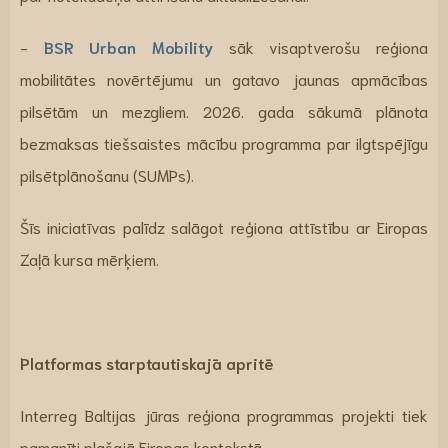
-
BSR Urban Mobility
sāk visaptverošu reģiona
mobilitātes novērtējumu un gatavo jaunas apmācības
pilsētām un mezgliem. 2026. gada sākumā plānota
bezmaksas tiešsaistes mācību programma par ilgtspējīgu
pilsētplānošanu (SUMPs).
Šīs iniciatīvas palīdz salāgot reģiona attīstību ar Eiropas
Zaļā kursa mērķiem.
Platformas starptautiskajā apritē
Interreg Baltijas jūras reģiona programmas projekti tiek
pamanīti plašajā Eiropas kontekstā.