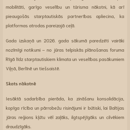
mobilitāti, garīgo veselību un tūrisma nākotni, kā arī
pieaugošās starptautiskās partnerības apliecina, ka
platformas atrodas pareizajā ceļā.
Gada izskaņā un 2026. gada sākumā paredzēti vairāki
nozīmīgi notikumi – no jūras telpiskās plānošanas foruma
Rīgā līdz starptautiskiem klimata un veselības pasākumiem
Viļņā, Berlīnē un tiešsaistē.
Skats nākotnē
Iesāktā sadarbība pierāda, ka zināšanu konsolidācija,
kopīga rīcība un pārrobežu risinājumi ir būtiski, lai Baltijas
jūras reģions kļūtu vēl zaļāks, ilgtspējīgāks un cilvēkiem
draudzīgāks.