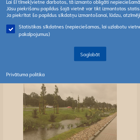
Lai šī tīmekļvietne darbotos, tā izmanto obligāti nepieciešam
attīstāmo teritoriju pievilcīgāku iedzīvotājiem.
Jūsu piekrišanu papildus šajā vietnē var tikt izmantotas statis
Lai šī tīmekļvietne darbotos, tā izmanto obligāti nepieciešam
Ja piekrītat šo papildus sīkdatņu izmantošanai, lūdzu, atzīmējie
Jūsu piekrišanu papildus šajā vietnē var tikt izmantotas statis
Ja piekrītat šo papildus sīkdatņu izmantošanai, lūdzu, atzīmējie
Statistikas sīkdatnes (nepieciešamas, lai uzlabotu viet
Lasīt vairāk
pakalpojumus)
Saglabāt
Saglabāt
Privātuma politika