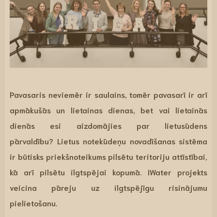
Pavasaris neviemēr ir saulains, tomēr pavasarī ir arī
apmākušās un lietainas dienas, bet vai lietainās
dienās esi aizdomājies par lietusūdens
pārvaldību? Lietus notekūdeņu novadīšanas sistēma
ir būtisks priekšnoteikums pilsētu teritoriju attīstībai,
kā arī pilsētu ilgtspējai kopumā.
IWater
projekts
veicina pāreju uz ilgtspējīgu risinājumu
pielietošanu.