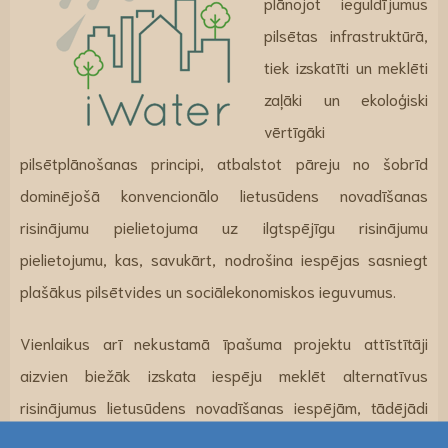
plānojot ieguldījumus
pilsētas infrastruktūrā,
tiek izskatīti un meklēti
zaļāki un ekoloģiski
vērtīgāki
pilsētplānošanas principi, atbalstot pāreju no šobrīd
dominējošā konvencionālo lietusūdens novadīšanas
risinājumu pielietojuma uz ilgtspējīgu risinājumu
pielietojumu, kas, savukārt, nodrošina iespējas sasniegt
plašākus pilsētvides un sociālekonomiskos ieguvumus.
Vienlaikus arī nekustamā īpašuma projektu attīstītāji
aizvien biežāk izskata iespēju meklēt alternatīvus
risinājumus lietusūdens novadīšanas iespējām, tādējādi
samazinot projektu kopējās izmaksas un padarot