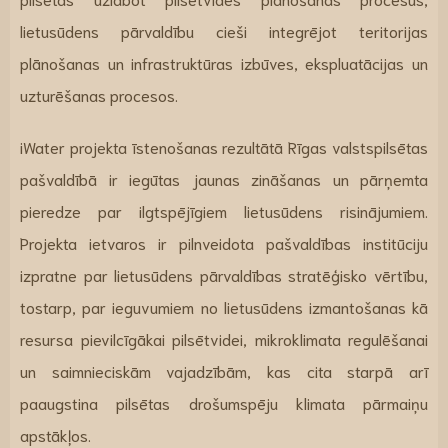
lietusūdens pārvaldību cieši integrējot teritorijas
plānošanas un infrastruktūras izbūves, ekspluatācijas un
uzturēšanas procesos.
iWater projekta īstenošanas rezultātā Rīgas valstspilsētas
pašvaldībā ir iegūtas jaunas zināšanas un pārņemta
pieredze par ilgtspējīgiem lietusūdens risinājumiem.
Projekta ietvaros ir pilnveidota pašvaldības institūciju
izpratne par lietusūdens pārvaldības stratēģisko vērtību,
tostarp, par ieguvumiem no lietusūdens izmantošanas kā
resursa pievilcīgākai pilsētvidei, mikroklimata regulēšanai
un saimnieciskām vajadzībām, kas cita starpā arī
paaugstina pilsētas drošumspēju klimata pārmaiņu
apstākļos.