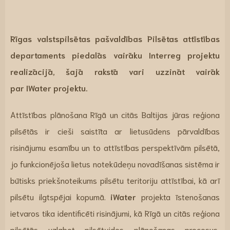
Rīgas valstspilsētas pašvaldības Pilsētas attīstības
departaments piedalās vairāku Interreg projektu
realizācijā, šajā rakstā vari uzzināt vairāk
par
IWater
projektu.
Attīstības plānošana Rīgā un citās Baltijas jūras reģiona
pilsētās ir cieši saistīta ar lietusūdens pārvaldības
risinājumu esamību un to attīstības perspektīvām pilsētā,
jo funkcionējoša lietus notekūdeņu novadīšanas sistēma ir
būtisks priekšnoteikums pilsētu teritoriju attīstībai, kā arī
pilsētu ilgtspējai kopumā.
iWater
projekta īstenošanas
ietvaros tika identificēti risinājumi, kā Rīgā un citās reģiona
pilsētās uzlabot pilsētvides plānošanas procesus,