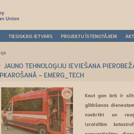
I
TIESISKAIS IETVARS
PROJEKTU ĪSTENOTĀJIEM
AKT
vijā
JAUNO TEHNOLOĢIJU IEVIEŠANA PIEROBEŽ
PKAROŠANĀ - EMERG_TECH
Kaut gan ārā ir silt
glābšanas dienesta
novērtēt un r
izraisītām
katastr
paaugstinātas die