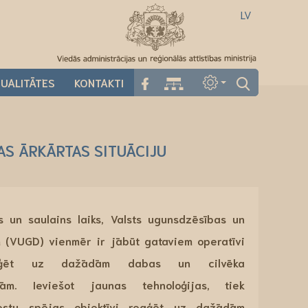
LV
UALITĀTES
KONTAKTI
AS ĀRKĀRTAS SITUĀCIJU
s un saulains laiks,
Valsts ugunsdzēsības un
m (VUGD) vienmēr ir jābūt gataviem
operatīvi
eaģēt uz dažādām
dabas un cilvēka
ofām.
Ieviešot jaunas tehnoloģijas, tiek
nestu spējas objektīvi reaģēt uz dažādām