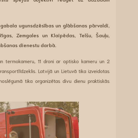
gabala ugunsdzēsības un glābšanas pārvaldi,
Rīgas, Zemgales un Klaipēdas, Telšu, Šauļu,
lābšanas dienestu darbā.
 un termokameru, 11 droni ar optisko kameru un 2
ransportlīdzeklis. Latvijā un Lietuvā tika izveidotas
oslēgumā tika organizētas divu dienu praktiskās