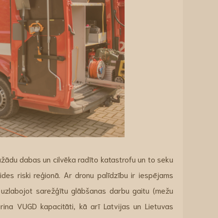
ādu dabas un cilvēka radīto katastrofu un to seku
ides riski reģionā. Ar dronu palīdzību ir iespējams
i uzlabojot sarežģītu glābšanas darbu gaitu (mežu
rina VUGD kapacitāti, kā arī Latvijas un Lietuvas