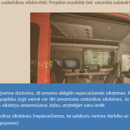
sadarbības efektivitāti. Projekta rezultātā tiek veicināta sabiedr
ekļvietne darbotos, tā izmanto obligāti nepieciešamās sīkdatnes. 
papildus šajā vietnē var tikt izmantotas statistikas sīkdatnes. Ja 
ekļvietne darbotos, tā izmanto obligāti nepieciešamās sīkdatnes. 
 sīkdatņu izmantošanai, lūdzu, atzīmējiet savu izvēli:
papildus šajā vietnē var tikt izmantotas statistikas sīkdatnes. Ja 
stikas sīkdatnes (nepieciešamas, lai uzlabotu vietnes darbību un
 sīkdatņu izmantošanai, lūdzu, atzīmējiet savu izvēli:
Lasīt vairāk
lpojumus)