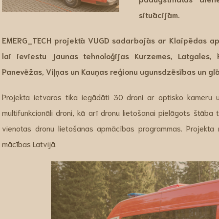
situācijām.
EMERG_TECH
projektā VUGD sadarbojās ar Klaipēdas ap
lai ieviestu jaunas tehnoloģijas Kurzemes, Latgales, 
Panevēžas, Viļņas un Kauņas reģionu ugunsdzēsības un g
Projekta ietvaros tika iegādāti 30 droni ar optisko kameru
multifunkcionāli droni, kā arī dronu lietošanai pielāgots štāba t
vienotas dronu lietošanas apmācības programmas. Projekta n
mācības Latvijā.