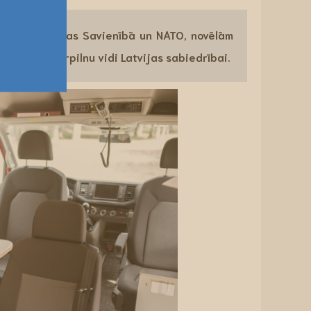
estājās Eiropas Savienībā un NATO, novēlām
ī drošu un mierpilnu vidi Latvijas sabiedrībai.