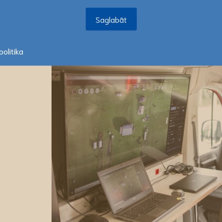
Saglabāt
Saglabāt
Gaidot un svinot 20 gadus kopš Latvija i
Latvijai zaļu un ilgtspējīgu attīstību, kā ar
olitika