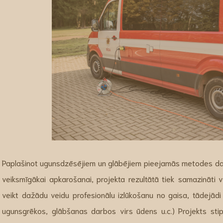
Paplašinot ugunsdzēsējiem un glābējiem pieejamās metodes daž
veiksmīgākai apkarošanai, projekta rezultātā tiek samazināti v
veikt dažādu veidu profesionālu izlūkošanu no gaisa, tādejād
ugunsgrēkos, glābšanas darbos virs ūdens u.c.) Projekts stip