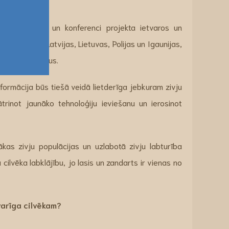
 audzētavā.
ās, seminārus un konferenci projekta ietvaros un
ētniekus no Latvijas, Lietuvas, Polijas un Igaunijas,
urus interesentus.
formācija būs tiešā veidā lietderīga jebkuram zivju
rinot jaunāko tehnoloģiju ieviešanu un ierosinot
ākas zivju populācijas un uzlabotā zivju labturība
cilvēka labklājību, jo lasis un zandarts ir vienas no
varīga cilvēkam?