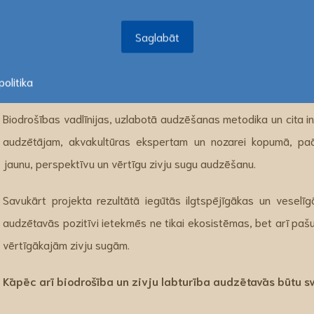
Lašu mazuļi BIOR zivju
Saglabāt
Saglabāt
Notiks svarīga iegūtās informācijas apmaiņa, rīkojot tikšan
informējot plašu sabiedrības loku: akvakultūras speciālistus un p
olitika
Ministriju un citu institūciju pārstāvjus, zivju audzētājus un jebk
Biodrošības vadlīnijas, uzlabotā audzēšanas metodika un cita in
audzētājam, akvakultūras ekspertam un nozarei kopumā, paāt
jaunu, perspektīvu un vērtīgu zivju sugu audzēšanu.
Savukārt projekta rezultātā iegūtās ilgtspējīgākas un veselīg
audzētavās pozitīvi ietekmēs ne tikai ekosistēmas, bet arī pašu 
vērtīgākajām zivju sugām.
Kāpēc arī biodrošība un zivju labturība audzētavās būtu s