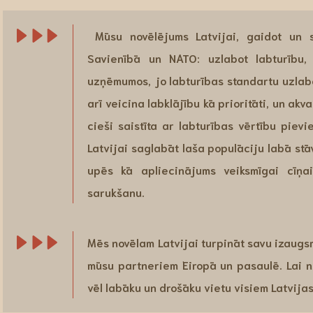
Mūsu novēlējums Latvijai, gaidot un 
Savienībā un NATO: uzlabot labturību, p
uzņēmumos, jo labturības standartu uzlabo
arī veicina labklājību kā prioritāti, un akv
cieši saistīta ar labturības vērtību piev
Latvijai saglabāt laša populāciju labā stāvo
upēs kā apliecinājums veiksmīgai cīņa
sarukšanu.
Mēs novēlam Latvijai turpināt savu izaugsm
mūsu partneriem Eiropā un pasaulē. Lai n
vēl labāku un drošāku vietu visiem Latvijas