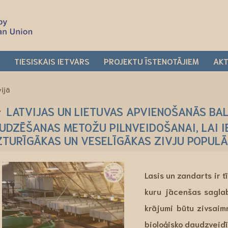
I
TIESISKAIS IETVARS
PROJEKTU ĪSTENOTĀJIEM
AKT
vijā
LATVIJAS UN LIETUVAS APVIENOŠANĀS BA
UDZĒŠANAS METOŽU PILNVEIDOŠANAI, LAI I
ZTURĪGĀKAS UN VESELĪGĀKAS ZIVJU POPULĀ
Lasis un zandarts ir t
kuru jācenšas saglab
krājumi būtu zivsaimn
bioloģisko daudzveidī