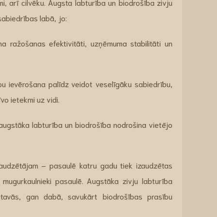
i, arī cilvēku. Augsta labturība un biodrošība zivju
sabiedrības labā, jo:
 ražošanas efektivitāti, uzņēmuma stabilitāti un
pu ievērošana palīdz veidot veselīgāku sabiedrību,
o ietekmi uz vidi.
 augstāka labturība un biodrošība nodrošina vietējo
udzētājam – pasaulē katru gadu tiek izaudzētas
 mugurkaulnieki pasaulē. Augstāka zivju labturība
ētavās, gan dabā, savukārt biodrošības prasību