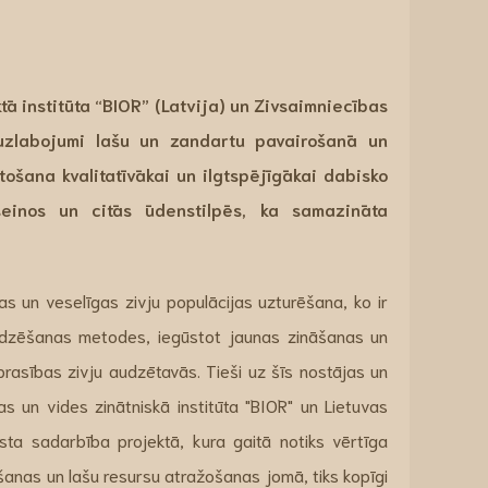
ktā institūta “BIOR” (Latvija) un Zivsaimniecības
 uzlabojumi lašu un zandartu pavairošanā un
ošana kvalitatīvākai un ilgtspējīgākai dabisko
einos un citās ūdenstilpēs, ka samazināta
gas un veselīgas zivju populācijas uzturēšana, ko ir
udzēšanas metodes, iegūstot jaunas zināšanas un
prasības zivju audzētavās. Tieši uz šīs nostājas un
s un vides zinātniskā institūta "BIOR" un Lietuvas
sta sadarbība projektā, kura gaitā notiks vērtīga
šanas un lašu resursu atražošanas jomā, tiks kopīgi