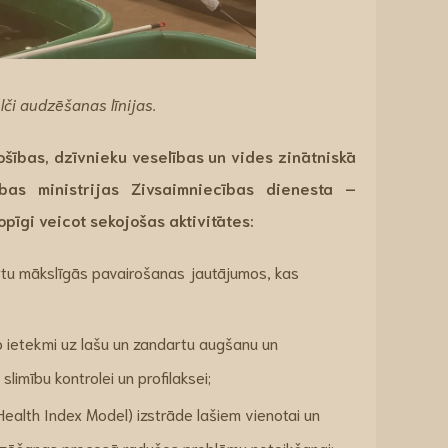
či audzēšanas līnijas​.
rošības, dzīvnieku veselības un vides zinātniskā
ības ministrijas Zivsaimniecības dienesta –
pīgi veicot sekojošas aktivitātes:
rtu mākslīgās pavairošanas jautājumos, kas
to ietekmi uz lašu un zandartu augšanu un
slimību kontrolei un profilaksei;
Health Index Model) izstrāde lašiem vienotai un
udzēšanas procesā radušos problēmu noteikšanai;