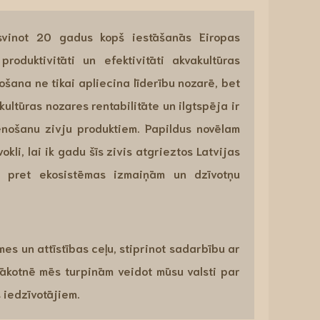
svinot 20 gadus kopš iestāšanās Eiropas
roduktivitāti un efektivitāti akvakultūras
šana ne tikai apliecina līderību nozarē, bet
akultūras nozares rentabilitāte un ilgtspēja ir
ienošanu zivju produktiem. Papildus novēlam
kli, lai ik gadu šīs zivis atgrieztos Latvijas
i pret ekosistēmas izmaiņām un dzīvotņu
es un attīstības ceļu, stiprinot sadarbību ar
ākotnē mēs turpinām veidot mūsu valsti par
 iedzīvotājiem.