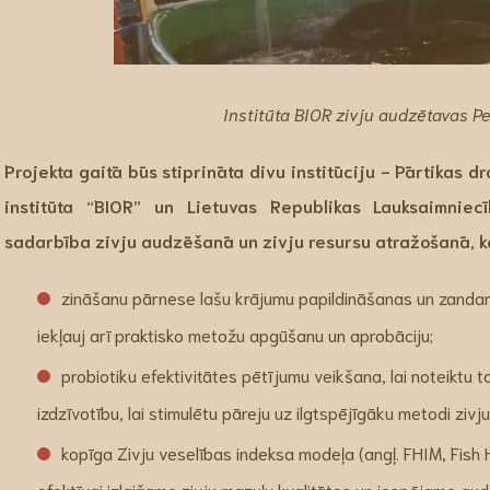
Institūta BIOR zivju audzētavas Pel
Projekta gaitā būs stiprināta divu institūciju - Pārtikas d
institūta “BIOR” un Lietuvas Republikas Lauksaimniec
sadarbība zivju audzēšanā un zivju resursu atražošanā, ko
zināšanu pārnese lašu krājumu papildināšanas un zanda
iekļauj arī praktisko metožu apgūšanu un aprobāciju;
probiotiku efektivitātes pētījumu veikšana, lai noteiktu 
izdzīvotību, lai stimulētu pāreju uz ilgtspējīgāku metodi zivju 
kopīga Zivju veselības indeksa modeļa (angļ. FHIM, Fish 
efektīvai izlaižamo zivju mazuļu kvalitātes un iespējamo a