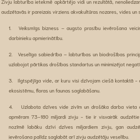
Zivju labturība ietekmē apkārtējo vidi un rezultātā, nenoliedzam
audzētavās ir pareizais virziens akvakultūras nozares, vides un 
1. Veiksmīgs bizness – augsto prasību ievērošana veicina
darbinieku apmierinātību.
2. Veselīga sabiedrība – labturības un biodrošības princi
uzlabojot pārtikas drošības standartus un minimizējot negatīv
3. Ilgtspējīga vide, ar kuru visi dzīvojam ciešā kontaktā -
ekosistēmu, floras un faunas saglabāšanu.
4. Uzlabota dzīves vide zivīm un drošāka darba vieta a
apmēram 73–180 miljardi zivju - tie ir visvairāk audzētie
nozīmē labāku dzīvi dzīves miljardiem zivju, gan audz
ievērošana palīdz saglabāt arī zivju audzētāju veselību.