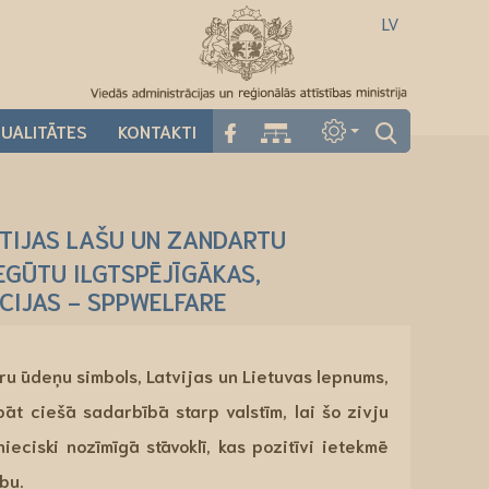
LV
UALITĀTES
KONTAKTI
LTIJAS LAŠU UN ZANDARTU
EGŪTU ILGTSPĒJĪGĀKAS,
CIJAS - SPPWELFARE
īru ūdeņu simbols, Latvijas un Lietuvas lepnums,
āt ciešā sadarbībā starp valstīm, lai šo zivju
ieciski nozīmīgā stāvoklī, kas pozitīvi ietekmē
bu.