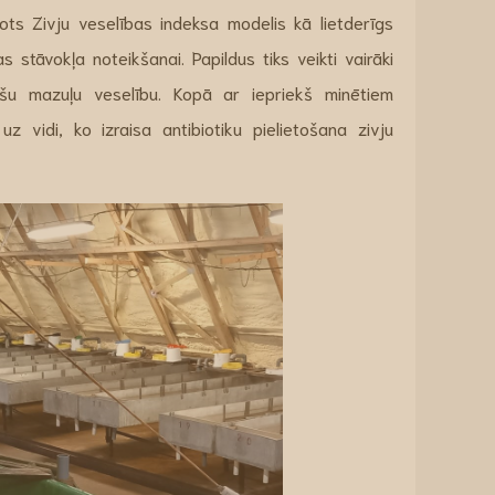
ots Zivju veselības indeksa modelis kā lietderīgs
 stāvokļa noteikšanai. Papildus tiks veikti vairāki
lašu mazuļu veselību. Kopā ar iepriekš minētiem
 vidi, ko izraisa antibiotiku pielietošana zivju