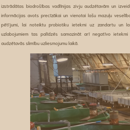
izstrādātas biodrošības vadlīnijas zivju audzētavām un izveid
informācijas avots precīzākai un vienotai lašu mazuļu veselības
pētījumi, lai noteiktu probiotiku ietekmi uz zandartu un 
uzlabojumiem tas palīdzēs samazināt arī negatīvo ietekmi uz
audzētavās slimību uzliesmojumu laikā.