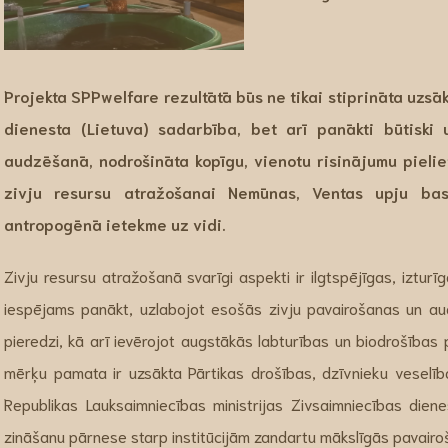
Projekta
SPPwelfare
rezultātā būs ne tikai stiprināta uzsā
dienesta (Lietuva) sadarbība, bet arī panākti būtiski
audzēšanā, nodrošināta kopīgu, vienotu risinājumu pieliet
zivju resursu atražošanai Nemūnas, Ventas upju bas
antropogēnā ietekme uz vidi.
Zivju resursu atražošanā svarīgi aspekti ir ilgtspējīgas, izturī
iespējams panākt, uzlabojot esošās zivju pavairošanas un a
pieredzi, kā arī ievērojot augstākās labturības un biodrošības 
mērķu pamata ir uzsākta Pārtikas drošības, dzīvnieku veselība
Republikas Lauksaimniecības ministrijas Zivsaimniecības diene
zināšanu pārnese starp institūcijām zandartu mākslīgās pavairo