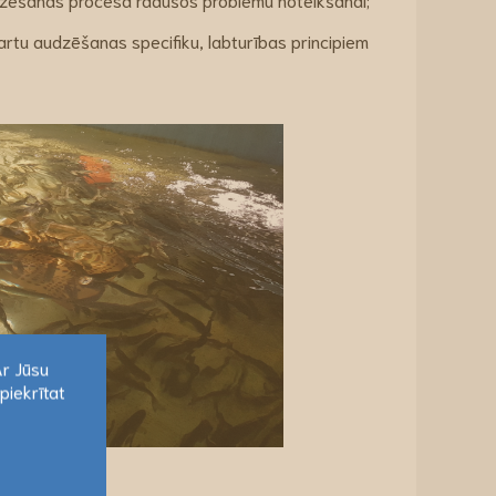
dartu audzēšanas specifiku, labturības principiem
Ar Jūsu
piekrītat
Ar Jūsu
piekrītat