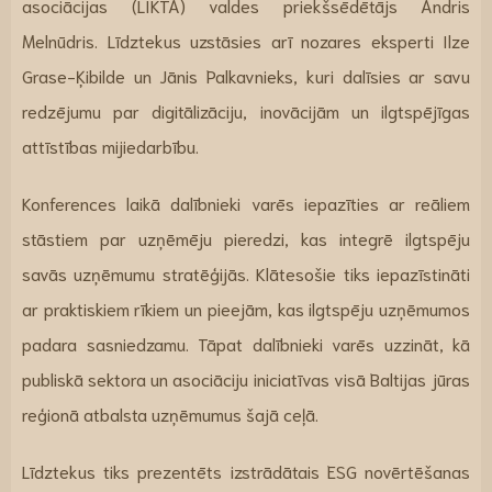
asociācijas (LIKTA) valdes priekšsēdētājs Andris
Melnūdris. Līdztekus uzstāsies arī nozares eksperti Ilze
Grase-Ķibilde un Jānis Palkavnieks, kuri dalīsies ar savu
redzējumu par digitālizāciju, inovācijām un ilgtspējīgas
attīstības mijiedarbību.
Konferences laikā dalībnieki varēs iepazīties ar reāliem
stāstiem par uzņēmēju pieredzi, kas integrē ilgtspēju
savās uzņēmumu stratēģijās. Klātesošie tiks iepazīstināti
ar praktiskiem rīkiem un pieejām, kas ilgtspēju uzņēmumos
padara sasniedzamu. Tāpat dalībnieki varēs uzzināt, kā
publiskā sektora un asociāciju iniciatīvas visā Baltijas jūras
reģionā atbalsta uzņēmumus šajā ceļā.
Līdztekus tiks prezentēts izstrādātais ESG novērtēšanas