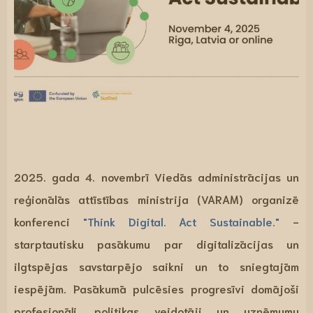
2025. gada 4. novembrī Viedās administrācijas un
reģionālās attīstības ministrija (VARAM) organizē
konferenci
"Think Digital. Act Sustainable."
-
starptautisku pasākumu par digitalizācijas un
ilgtspējas savstarpējo saikni un to sniegtajām
iespējām. Pasākumā pulcēsies progresīvi domājoši
profesionāļi, politikas veidotāji un uzņēmumu