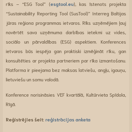
rīks – “ESG Tool” (
esgtool.eu
), kas īstenots projekta
“Sustainability Reporting Tool (SusTool)” Interreg Baltijas
jūras reģiona programmas ietvaros. Rīks uzņēmējiem ļauj
novērtēt sava uzņēmuma darbības ietekmi uz vides,
sociālo un pārvaldības (ESG) aspektiem. Konferences
ietvaros būs iespēja gan praktiski izmēģināt rīku, gan
konsultēties ar projekta partneriem par rīka izmantošanu.
Platforma ir pieejama bez maksas latviešu, angļu, igauņu,
lietuviešu un somu valodā.
Konference norisināsies VEF kvartālā, Kultūrvieta Spīdola,
Rīgā.
Reģistrējies šeit:
reģistrācijas anketa