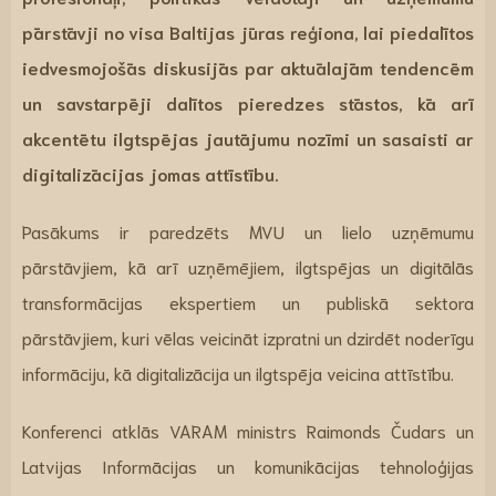
pārstāvji no visa Baltijas jūras reģiona, lai piedalītos
iedvesmojošās diskusijās par aktuālajām tendencēm
un savstarpēji dalītos pieredzes stāstos, kā arī
akcentētu ilgtspējas jautājumu nozīmi un sasaisti ar
digitalizācijas jomas attīstību.
Pasākums ir paredzēts MVU un lielo uzņēmumu
pārstāvjiem, kā arī uzņēmējiem, ilgtspējas un digitālās
transformācijas ekspertiem un publiskā sektora
pārstāvjiem, kuri vēlas veicināt izpratni un dzirdēt noderīgu
informāciju, kā digitalizācija un ilgtspēja veicina attīstību.
Konferenci atklās VARAM ministrs Raimonds Čudars un
Latvijas Informācijas un komunikācijas tehnoloģijas