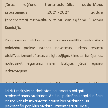
jūras reģiona transnacionālās sadarbības
programmas 2021.-2027. gadam
(programma)
turpmāku virzību iesniegšanai Eiropas
Komisijā.
Programmas mērķis ir ar transnacionālās sadarbības
palīdzību praksē īstenot inovatīvus, ūdens resursu
efektīvas izmantošanas un ilgtspējīgus klimata risinājumus,
nodrošinot ieguvumu visiem Baltijas jūras reģiona
iedzīvotājiem.
Atbalsts plānots transnacionālās sadarbības aktivitātes
Lai šī tīmekļvietne darbotos, tā izmanto obligāti
institucionālo spēju sekmēšanai, t.sk. kopīgu plānu,
nepieciešamās sīkdatnes. Ar Jūsu piekrišanu papildus šajā
metodoloģiju, ceļa karšu izstrādei, pieredzes apmaiņai,
Lai šī tīmekļvietne darbotos, tā izmanto obligāti
vietnē var tikt izmantotas statistikas sīkdatnes. Ja
nepieciešamās sīkdatnes. Ar Jūsu piekrišanu papildus šajā
piekrītat šo papildus sīkdatņu izmantošanai, lūdzu,
normatīvo aktu pilnveidošanai un politiku sekmēšanai,