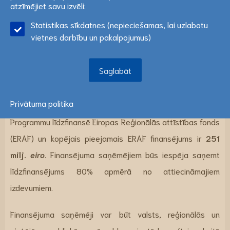
vietnē var tikt izmantotas statistikas sīkdatnes. Ja
atzīmējiet savu izvēli:
jaunu metožu un tehnoloģiju izstrādei, kā arī testēšanu ar
piekrītat šo papildus sīkdatņu izmantošanai, lūdzu,
Statistikas sīkdatnes (nepieciešamas, lai uzlabotu
atzīmējiet savu izvēli:
Lasīt vairāk
pilota aktivitāšu palīdzību četros programmas prioritārajos
vietnes darbību un pakalpojumus)
virzienos: inovatīvas sabiedrības, uz ūdens resursu
Saglabāt
efektīvu izmantošanu vērstas sabiedrības, uz
Saglabāt
ilgtspējīgiem klimata risinājumiem vērstas
sabiedrības, sadarbības pārvaldība.
Privātuma politika
Programmu līdzfinansē Eiropas Reģionālās attīstības fonds
(ERAF) un kopējais pieejamais ERAF finansējums ir
251
milj.
eiro
. Finansējuma saņēmējiem būs iespēja saņemt
līdzfinansējums 80% apmērā no attiecināmajiem
izdevumiem.
Finansējuma saņēmēji var būt valsts, reģionālās un