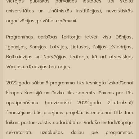
vietējās publiskās pārvaldes iestādes (tai skaitā
universitātes un zinātniskās institūcijas), nevalstiskās
organizācijas, privātie uzņēmumi.
Programmas darbības teritorija ietver visu Dānijas,
Igaunijas, Somijas, Latvijas, Lietuvas, Polijas, Zviedrijas,
Baltkrievijas un Norvēģijas teritoriju, kā arī atsevišķas
Vācijas un Krievijas teritorijas.
2022.gada sākumā programma tiks iesniegta izskatīšanai
Eiropas Komisijā un līdzko tiks saņemts lēmums par tās
apstiprināšanu (provizoriski 2022.gada 2.cetruksnī)
finansējums būs pieejams projektu īstenošanai. Līdz tam
laikam partnervalstis sadarbībā ar Vadošo iestādi/Kopīgo
sekretariātu uzsākušas darbu pie programmas