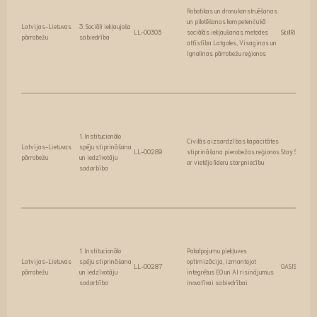
Robotikas un dronu konstruēšanas
un pilotēšanas kompetenču kā
Latvijas-Lietuvas
3. Sociāli iekļaujoša
LL-00303
sociālās iekļaušanas metodes
SkillRiskRobo
pārrobežu
sabiedrība
attīstība Latgales, Visaginas un
Ignalinas pārrobežu reģionos
1. Institucionālo
Civilās aizsardzības kapacitātes
Latvijas-Lietuvas
spēju stiprināšana
LL-00289
stiprināšana pierobežas reģionos
Stay Safe
pārrobežu
un iedzīvotāju
ar vietējo līderu starpniecību
sadarbība
1. Institucionālo
Pakalpojumu piekļuves
Latvijas-Lietuvas
spēju stiprināšana
optimizācija, izmantojot
LL-00287
OASIS
pārrobežu
un iedzīvotāju
integrētus EO un AI risinājumus
sadarbība
inovatīvai sabiedrībai