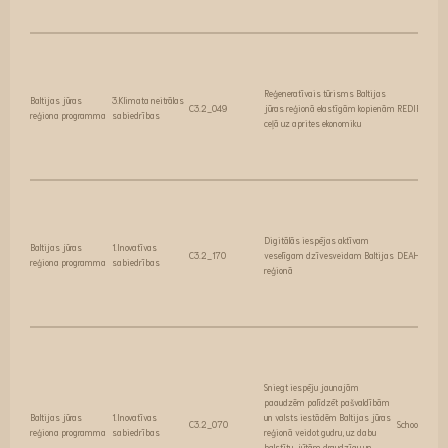
Reģeneratīvais tūrisms Baltijas
Baltijas jūras
3.Klimata neitrālas
C3.2_049
jūras reģionā elastīgām kopienām
REDIRECT
reģiona programma
sabiedrības
ceļā uz aprites ekonomiku
Digitālās iespējas aktīvam
Baltijas jūras
1.Inovatīvas
C3.2_170
veselīgam dzīvesveidam Baltijas
DEAHL BALT
reģiona programma
sabiedrības
reģionā
Sniegt iespēju jaunajām
paaudzēm palīdzēt pašvaldībām
Baltijas jūras
1.Inovatīvas
un valsts iestādēm Baltijas jūras
C3.2_070
SchoolChange
reģiona programma
sabiedrības
reģionā veidot gudru, uz dabu
balstītu, jūtām draudzīgu un