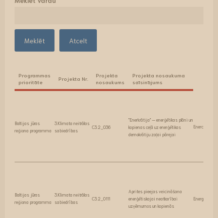
Meklēt vārdu
Atcelt
Programmas
Projekta
Projekta nosaukuma
Projekta Nr.
prioritāte
nosaukums
saīsinājums
"Enerkrātija" — enerģētikas plāni un
Baltijas jūras
3.Klimata neitrālas
Enercracy
C3.2_036
kopienas ceļā uz enerģētikas
reģiona programma
sabiedrības
demokrātiju zaļai pārejai
Aprites pieejas veicināšana
Baltijas jūras
3.Klimata neitrālas
C3.2_0111
enerģētiskajai neatkarībai
Energy Circle
reģiona programma
sabiedrības
uzņēmumos un kopienās