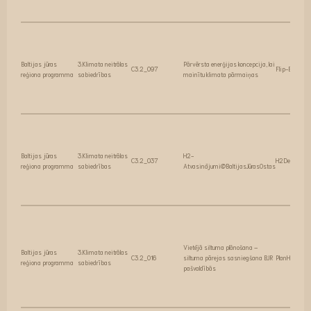
Baltijas jūras
3.Klimata neitrālas
Pārvērsta enerģijas koncepcija, lai
C3.2_097
Flip-EC
reģiona programma
sabiedrības
mainītu klimata pārmaiņas
Baltijas jūras
3.Klimata neitrālas
H2-
C3.2_037
H2Deri@BSP
reģiona programma
sabiedrības
Atvasinājumi@BaltijasJūrasOstas
Vietējā siltuma plānošana –
Baltijas jūras
3.Klimata neitrālas
C3.2_016
siltuma pārejas sasniegšana BJR
PlanHeat
reģiona programma
sabiedrības
pašvaldībās