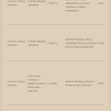
Latvijas-Lietuvas
3. Sociāli iekļaujoša
LL-00272
palielināšanu, izmantojot
SoCreative
pārrobežu
sabiedrība
integrētas un radošas
metodoloģijas
PAĀTRINĀT REHABILITĀCIJU,
Latvijas-Lietuvas
3. Sociāli iekļaujoša
LL-00270
IZMANTOJOT DIGITALIZĀCIJU KĀ
SPEED UP
pārrobežu
sabiedrība
SOCIĀLĀS IEKĻAUŠANAS RĪKU
4. Tūrisma un
mantojuma
Latvijas-Lietuvas
Modernā tehnoloģiju māksla, lai
(kultūras un dabas)
LL-00263
MATOMI
pārrobežu
atvērtu muzejus inovācijām
ekonomiskais
potenciāls