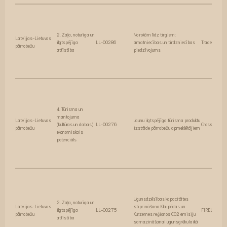
2. Zaļa, noturīga un
No rokām līdz tirgiem:
Latvijas-Lietuvas
ilgtspējīga
LL-00286
amatniecības un tirdzniecības
Trade Route
pārrobežu
attīstība
piedzīvojums
4. Tūrisma un
mantojuma
Latvijas-Lietuvas
Jaunu ilgtspējīga tūrisma produktu
(kultūras un dabas)
LL-00276
Cross Tour
pārrobežu
izstrāde pārrobežu apmeklētājiem
ekonomiskais
potenciāls
Ugunsdzēsības kapacitātes
2. Zaļa, noturīga un
Latvijas-Lietuvas
stiprināšana Klaipēdas un
ilgtspējīga
LL-00275
FIRELESS
pārrobežu
Kurzemes reģionos CO2 emisiju
attīstība
samazināšanai ugunsgrēku laikā