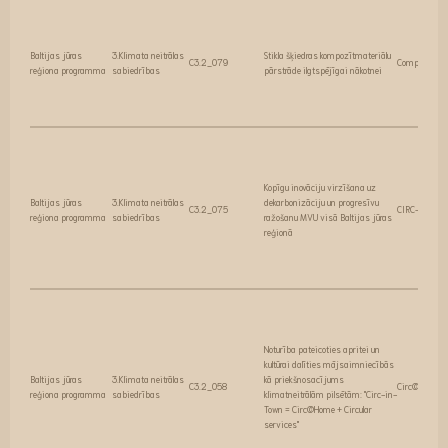
Baltijas jūras
3.Klimata neitrālas
Stikla šķiedras kompozītmateriālu
C3.2_079
CompositeCir
reģiona programma
sabiedrības
pārstrāde ilgtspējīgai nākotnei
Kopīgu inovāciju virzīšana uz
Baltijas jūras
3.Klimata neitrālas
dekarbonizāciju un progresīvu
C3.2_075
CIRC-2-ZER
reģiona programma
sabiedrības
ražošanu MVU visā Baltijas jūras
reģionā
Noturība pateicoties apritei un
kultūrai dalīties mājsaimniecībās
Baltijas jūras
3.Klimata neitrālas
kā priekšnosacījums
C3.2_058
Circ@Home
reģiona programma
sabiedrības
klimatneitrālām pilsētām: "Circ-in-
Town = Circ@Home + Circular
services"