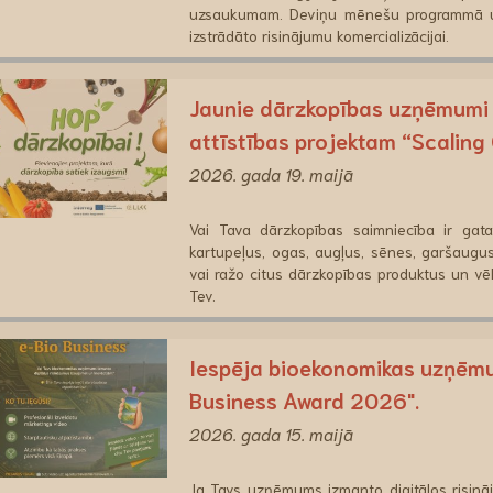
uzsaukumam. Deviņu mēnešu programmā uz
izstrādāto risinājumu komercializācijai.
Jaunie dārzkopības uzņēmumi a
attīstības projektam “Scaling
2026. gada 19. maijā
Vai Tava dārzkopības saimniecība ir ga
kartupeļus, ogas, augļus, sēnes, garšaugu
vai ražo citus dārzkopības produktus un vēlie
Tev.
Iespēja bioekonomikas uzņēmu
Business Award 2026".
2026. gada 15. maijā
Ja Tavs uzņēmums izmanto digitālos risināj