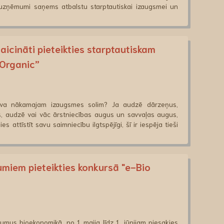
ņēmumi saņems atbalstu starptautiskai izaugsmei un
icināti pieteikties starptautiskam
 Organic”
tava nākamajam izaugsmes solim? Ja audzē dārzeņus,
s, audzē vai vāc ārstniecības augus un savvaļas augus,
s attīstīt savu saimniecību ilgtspējīgi, šī ir iespēja tieši
miem pieteikties konkursā "e-Bio
umus bioekonomikā, no 1. maija līdz 1. jūnijam piesakies