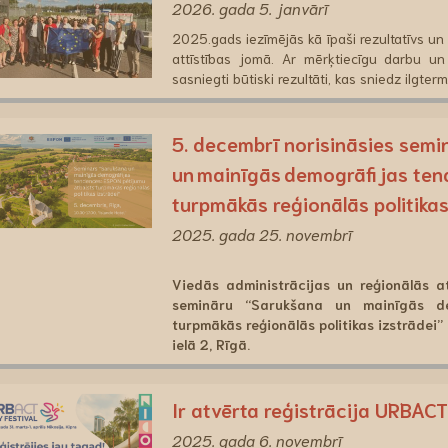
2026. gada 5. janvārī
2025.gads iezīmējās kā īpaši rezultatīvs un
attīstības jomā. Ar mērķtiecīgu darbu un
sasniegti būtiski rezultāti, kas sniedz ilgte
5. decembrī norisināsies sem
un mainīgās demogrāfijas ten
turpmākās reģionālās politikas
2025. gada 25. novembrī
Viedās administrācijas un reģionālās a
semināru “Sarukšana un mainīgās de
turpmākās reģionālās politikas izstrādei”
ielā 2, Rīgā.
Ir atvērta reģistrācija URBAC
2025. gada 6. novembrī