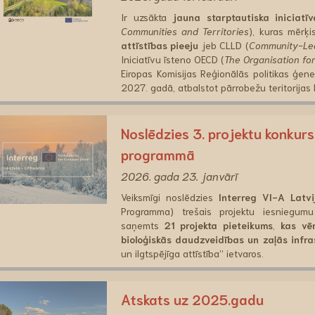
Ir uzsākta
jauna starptautiska iniciatī
Communities and Territories
), kuras mērķi
attīstības pieeju
jeb CLLD (
Community-Led
Iniciatīvu īsteno OECD (
The Organisation f
Eiropas Komisijas Reģionālās politikas ģene
2027. gadā, atbalstot pārrobežu teritorijas ko
Noslēdzies 3. projektu konkurs
programmā
2026. gada 23. janvārī
Veiksmīgi noslēdzies
Interreg VI-A Lat
Programma) trešais projektu iesniegum
saņemts
21 projekta pieteikums
,
kas vē
bioloģiskās daudzveidības un zaļās infra
un ilgtspējīga attīstība” ietvaros.
Atskats uz 2025.gadu