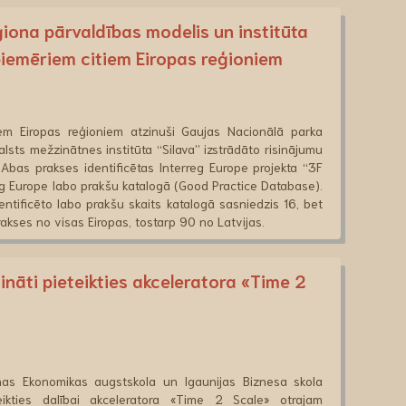
iona pārvaldības modelis un institūta
 piemēriem citiem Eiropas reģioniem
iem Eiropas reģioniem atzinuši Gaujas Nacionālā parka
lsts mežzinātnes institūta “Silava” izstrādāto risinājumu
 Abas prakses identificētas Interreg Europe projekta “3F
g Europe labo prakšu katalogā (Good Practice Database).
ntificēto labo prakšu skaits katalogā sasniedzis 16, bet
kses no visas Eiropas, tostarp 90 no Latvijas.
nāti pieteikties akceleratora «Time 2
nas Ekonomikas augstskola un Igaunijas Biznesa skola
ikties dalībai akceleratora «Time 2 Scale» otrajam