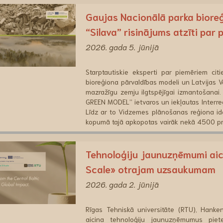
Gaujas Nacionālā parka bioreģ
“Silava” risinājums atzīti par
2026. gada 5. jūnijā
Starptautiskie eksperti par piemēriem cit
bioreģiona pārvaldības modeli un Latvijas Va
mazražīgu zemju ilgtspējīgai izmantošanai.
GREEN MODEL” ietvaros un iekļautas Interre
Līdz ar to Vidzemes plānošanas reģiona ide
kopumā tajā apkopotas vairāk nekā 4500 pra
Tehnoloģiju jaunuzņēmumi aici
Scale» otrajam uzsaukumam
2026. gada 2. jūnijā
Rīgas Tehniskā universitāte (RTU), Hanke
aicina tehnoloģiju jaunuzņēmumus piete