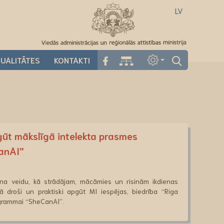
LV
UALITĀTES
KONTAKTI
gūt mākslīgā intelekta prasmes
anAI”
aina veidu, kā strādājam, mācāmies un risinām ikdienas
ā droši un praktiski apgūt MI iespējas, biedrība “Riga
ogrammai “SheCanAI”.