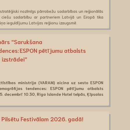
 stratēģiski nozīmīgs pārrobežu sadarbības un reģionālās
 ciešu sadarbību ar partneriem Latvijā un Eiropā tika
rmiņa ieguldījumu Latvijas reģionu izaugsmē.
inārs “Sarukšana
dences: ESPON pētījumu atbalsts
 izstrādei”
ttīstības ministrija (VARAM) aicina uz sesto ESPON
mogrāfijas tendences: ESPON pētījumu atbalsts
 5. decembrī 10.30, Riga Islande Hotel telpās, Ķīpsalas
T Pilsētu Festivālam 2026. gadā!