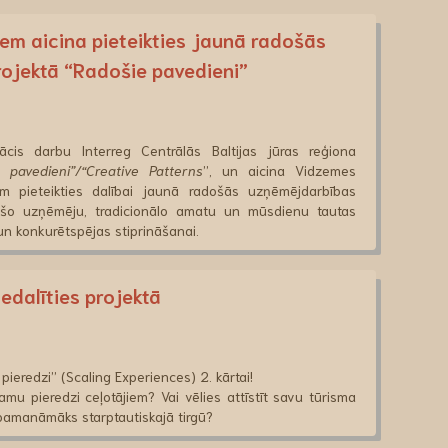
em aicina pieteikties jaunā radošās
rojektā “Radošie pavedieni”
cis darbu Interreg Centrālās Baltijas jūras reģiona
 pavedieni”/“Creative Patterns
”, un aicina Vidzemes
m pieteikties dalībai jaunā radošās uzņēmējdarbības
ošo uzņēmēju, tradicionālo amatu un mūsdienu tautas
 un konkurētspējas stiprināšanai.
edalīties projektā
pieredzi” (Scaling Experiences) 2. kārtai!
tamu pieredzi ceļotājiem? Vai vēlies attīstīt savu tūrisma
 pamanāmāks starptautiskajā tirgū?