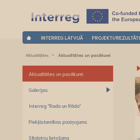
INTERREG LATVIJĀ
PROJEKTI/REZULTĀT
Aktualitātes
Aktualitātes un pasākumi
Aktualitātes un pasākumi
Galerijas
Interreg "Rada un Rāda"
Piekļūstamības paziņojums
Sīkdatņu lietošana