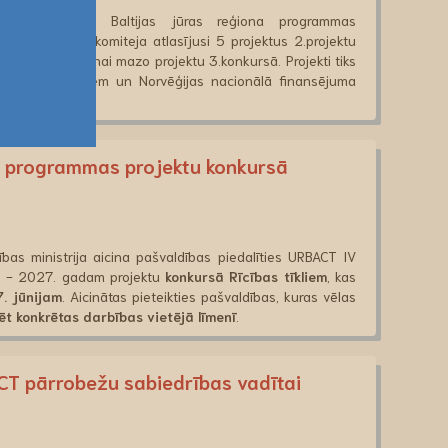
unijā Interreg Baltijas jūras reģiona programmas
zraudzības komiteja atlasījusi 5 projektus 2.projektu
uma piešķiršanai mazo projektu 3.konkursā. Projekti tiks
s fonda līdzekļiem un Norvēģijas nacionālā finansējuma
V programmas projektu konkursā
ības ministrija aicina pašvaldības piedalīties URBACT IV
. - 2027. gadam projektu
konkursā Rīcības tīkliem
, kas
7. jūnijam
. Aicinātas pieteikties pašvaldības, kuras vēlas
zēt konkrētas darbības vietējā līmenī
.
CT pārrobežu sabiedrības vadītai