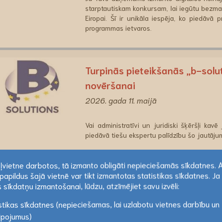
starptautiskam konkursam, lai iegūtu bezm
Eiropai. Šī ir unikāla iespēja, ko piedāvā 
programmas ietvaros.
Turpinās pieteikšanās „b-solu
novēršanai
2026. gada 11. maijā
Vai administratīvi un juridiski šķēršļi kav
piedāvā tiešu ekspertu palīdzību šo jautāju
ekļvietne darbotos, tā izmanto obligāti nepieciešamās sīkdatnes. 
papildus šajā vietnē var tikt izmantotas statistikas sīkdatnes. Ja 
Interreg Baltijas jūras reģ
ekļvietne darbotos, tā izmanto obligāti nepieciešamās sīkdatnes. 
 sīkdatņu izmantošanai, lūdzu, atzīmējiet savu izvēli:
Uzraudzības komiteja atlasa 3
papildus šajā vietnē var tikt izmantotas statistikas sīkdatnes. Ja 
stikas sīkdatnes (nepieciešamas, lai uzlabotu vietnes darbību un
 sīkdatņu izmantošanai, lūdzu, atzīmējiet savu izvēli:
Lasīt vairāk
2026. gada 26. martā
lpojumus)