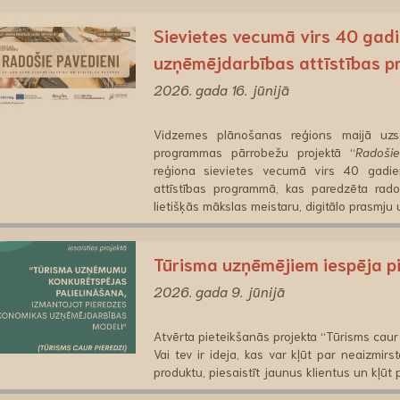
Sievietes vecumā virs 40 gadi
uzņēmējdarbības attīstības p
2026. gada 16. jūnijā
Vidzemes plānošanas reģions maijā uzsā
programmas pārrobežu projektā “
Radošie
reģiona sievietes vecumā virs 40 gadie
attīstības programmā, kas paredzēta rad
lietišķās mākslas meistaru, digitālo prasmju
Tūrisma uzņēmējiem iespēja pi
2026. gada 9. jūnijā
Atvērta pieteikšanās projekta “Tūrisms caur 
Vai tev ir ideja, kas var kļūt par neaizmirs
produktu, piesaistīt jaunus klientus un kļūt