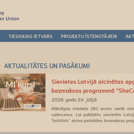
I
TIESISKAIS IETVARS
PROJEKTU ĪSTENOTĀJIEM
AKT
AKTUALITĀTES UN PASĀKUMI
Sievietes Latvijā aicinātas ap
bezmaksas programmā “SheC
2026. gada 24. jūlijā
Mākslīgais intelekts (MI) arvien vairāk m
uzdevumus. Lai palīdzētu sievietēm Latvij
TechGirls” aicina pieteikties bezmaksas pr