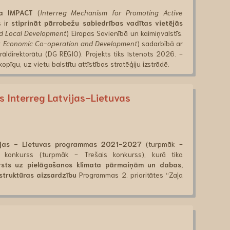
va IMPACT
(
Interreg Mechanism for Promoting Active
s ir
stiprināt pārrobežu sabiedrības vadītas vietējās
 Local Development
) Eiropas Savienībā un kaimiņvalstīs.
or Economic Co-operation and Development
) sadarbībā ar
rāldirektorātu (DG REGIO). Projekts tiks īstenots 2026. -
pīgu, uz vietu balstītu attīstības stratēģiju izstrādē.
s Interreg Latvijas-Lietuvas
vijas - Lietuvas programmas 2021-2027
(turpmāk -
u konkurss (turpmāk - Trešais konkurss), kurā tika
rsts uz pielāgošanos klimata pārmaiņām un dabas,
struktūras aizsardzību
Programmas 2. prioritātes “Zaļa