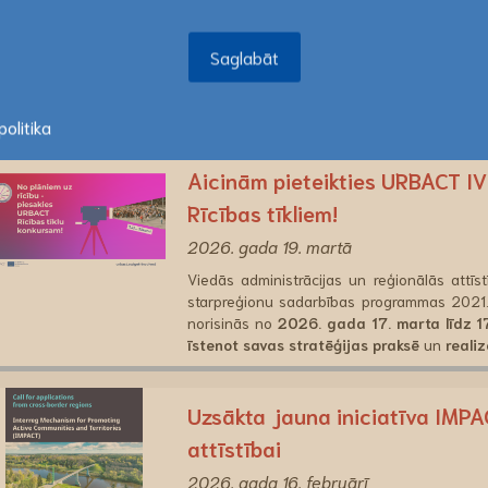
2026.gada 24.-25. martā Tallinā, Iga
Saglabāt
2021.-2027.gadam (turpmāk – programma) U
Saglabāt
platformu konkursā un 28 projektus finansēj
finansēti no Eiropas Reģionālās attīstība
inovāciju, vides un klimata pārmaiņu jomās.
olitika
Aicinām pieteikties URBACT I
Rīcības tīkliem!
2026. gada 19. martā
Viedās administrācijas un reģionālās attīst
starpreģionu sadarbības programmas 2021
norisinās no
2026. gada 17. marta līdz 1
īstenot savas stratēģijas praksē
un
reali
Uzsākta jauna iniciatīva IMPA
attīstībai
2026. gada 16. februārī