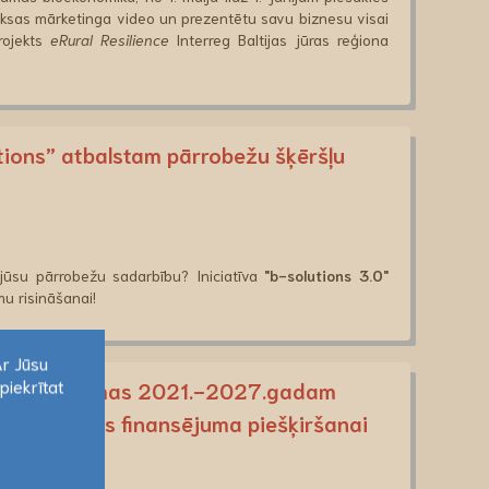
aksas mārketinga video un prezentētu savu biznesu visai
projekts
eRural Resilience
Interreg Baltijas jūras reģiona
tions” atbalstam pārrobežu šķēršļu
ē jūsu pārrobežu sadarbību? Iniciatīva
"b-solutions 3.0"
mu risināšanai!
Ar Jūsu
piekrītat
iona programmas 2021.-2027.gadam
Ar Jūsu
3 projektus finansējuma piešķiršanai
piekrītat