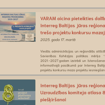
VARAM aicina pieteikties dalī
Interreg Baltijas jūras reģ
trešo projektu konkursu mazaj
2025. gada 17. martā
Viedās administrācijas un reģionālās attīstī
Savienības Kohēzijas politikas mērķa “
2021.-2027.gadam izstrādi un īstenošanas k
informatīvajā pasākumā par Interreg Balt
projektu konkursu mazo projektu iesniegšan
Interreg Baltijas jūras reģ
Uzraudzības komiteja atlasa 8
piešķiršanai