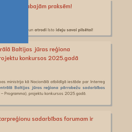
m URBACT Labajām praksēm!
akšu datubāzi
un
atrodi
īsto
ideju savai pilsētai
!
ālā Baltijas jūras reģiona
rojektu konkursos 2025.gadā
bas ministrija kā Nacionālā atbildīgā iestāde par Interreg
ntrālā Baltijas jūras reģiona pārrobežu sadarbības
– Programma), projektu konkursos 2025.gadā.
starpreģionu sadarbības forumam ir