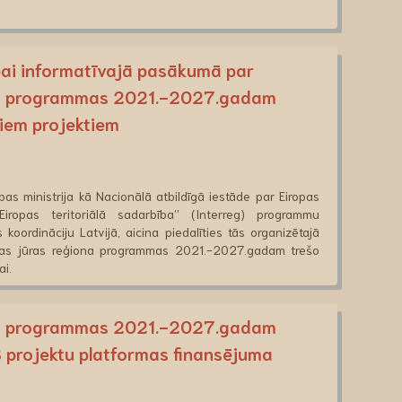
bai informatīvajā pasākumā par
iona programmas 2021.-2027.gadam
iem projektiem
bas ministrija kā Nacionālā atbildīgā iestāde par Eiropas
Eiropas teritoriālā sadarbība” (Interreg) programmu
oordināciju Latvijā, aicina piedalīties tās organizētajā
ijas jūras reģiona programmas 2021.-2027.gadam trešo
ai.
iona programmas 2021.-2027.gadam
 projektu platformas finansējuma