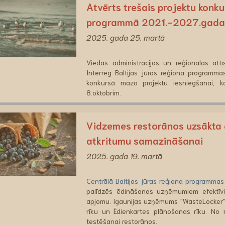
Atvērts trešais projektu konku
programmā 2021.-2027.gadam
2025. gada 25. martā
Viedās administrācijas un reģionālās attī
Interreg Baltijas jūras reģiona program
konkursā mazo projektu iesniegšanai, 
8.oktobrim.
Vidzemes restorānos uzsākta d
atkritumu samazināšanai
2025. gada 19. martā
Centrālā Baltijas jūras reģiona programmas
palīdzēs ēdināšanas uzņēmumiem efektīvā
apjomu. Igaunijas uzņēmums "WasteLocker" 
rīku un Ēdienkartes plānošanas rīku. No
testēšanai restorānos.