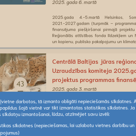
2025. gada 6. martā
2025.gada 4.-5.martā Helsinkos, Som
2021.-2027.gadam (turpmāk – programma) U
finansējuma piešķiršanai pirmajā projektu
Reģionālās attīstības fonda līdzekļiem un
un kopienu, publisko pakalpojumu un klimat
Centrālā Baltijas jūras reģ
Uzraudzības komiteja 2025.ga
projektus programmas finansē
2025. gada 3. martā
ekļvietne darbotos, tā izmanto obligāti nepieciešamās sīkdatnes. 
Programmā atlasīti 4.projektu konkursa 29 r
papildus šajā vietnē var tikt izmantotas statistikas sīkdatnes. Ja 
ietvaros Latvijas partneri piedalās 25 proj
ekļvietne darbotos, tā izmanto obligāti nepieciešamās sīkdatnes. 
 sīkdatņu izmantošanai, lūdzu, atzīmējiet savu izvēli:
(Latvijas partneriem provizoriski apstiprin
papildus šajā vietnē var tikt izmantotas statistikas sīkdatnes. Ja 
stikas sīkdatnes (nepieciešamas, lai uzlabotu vietnes darbību un
 sīkdatņu izmantošanai, lūdzu, atzīmējiet savu izvēli:
Lasīt vairāk
lpojumus)