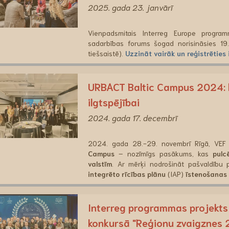
2025. gada 23. janvārī
Vienpadsmitais Interreg Europe progra
sadarbības forums šogad norisināsies 19. 
tiešsaistē).
Uzzināt vairāk un reģistrēties
URBACT Baltic Campus 2024: k
ilgtspējībai
2024. gada 17. decembrī
2024. gada 28.-29. novembrī Rīgā, VEF 
Campus
– nozīmīgs pasākums, kas
pulc
valstīm
. Ar mērķi nodrošināt pašvaldību
integrēto rīcības plānu
(IAP)
īstenošanas
Interreg programmas projekts 
konkursā "Reģionu zvaigznes