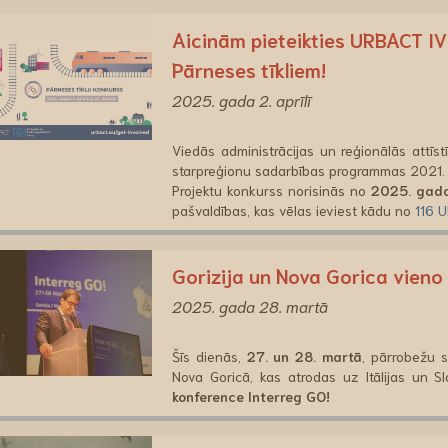
Aicinām pieteikties URBACT I
Pārneses tīkliem!
2025. gada 2. aprīlī
Viedās administrācijas un reģionālās attīst
starpreģionu sadarbības programmas 2021
Projektu konkurss norisinās no
2025. gada
pašvaldības, kas vēlas ieviest kādu no
116 
Gorizija un Nova Gorica vieno
2025. gada 28. martā
Šīs dienās,
27. un 28. martā
, pārrobežu s
Nova Goricā, kas atrodas uz Itālijas un S
konference Interreg GO!