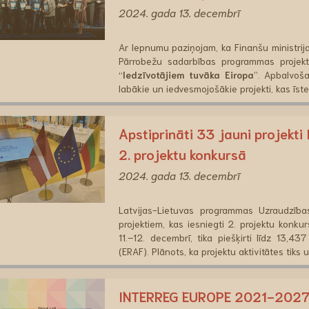
2024. gada 13. decembrī
Ar lepnumu paziņojam, ka Finanšu ministrija
Pārrobežu sadarbības programmas projekt
“
Iedzīvotājiem tuvāka Eiropa
”. Apbalvoša
labākie un iedvesmojošākie projekti, kas īst
Apstiprināti 33 jauni projekt
2. projektu konkursā
2024. gada 13. decembrī
Latvijas-Lietuvas programmas Uzraudzības
projektiem, kas iesniegti 2. projektu konk
11.–12. decembrī, tika piešķirti līdz 13,4
(ERAF). Plānots, ka projektu aktivitātes tik
INTERREG EUROPE 2021-2027 