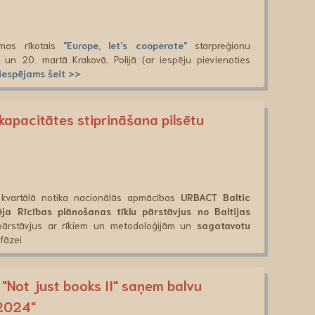
mmas rīkotais
"Europe, let's cooperate"
starpreģionu
un 20. martā Krakovā, Polijā (ar iespēju pievienoties
 iespējams šeit >>
apacitātes stiprināšana pilsētu
kvartālā notika nacionālās apmācības
URBACT Baltic
ēja Rīcības plānošanas tīklu pārstāvjus no Baltijas
 pārstāvjus ar rīkiem un metodoloģijām un
sagatavotu
fāzei.
"Not just books II" saņem balvu
 2024"