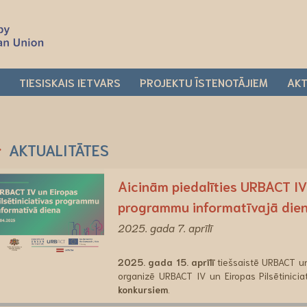
I
TIESISKAIS IETVARS
PROJEKTU ĪSTENOTĀJIEM
AKT
AKTUALITĀTES
Aicinām piedalīties URBACT IV 
programmu informatīvajā dienā
2025. gada 7. aprīlī
2025. gada 15. aprīlī
tiešsaistē URBACT un 
organizē URBACT IV un Eiropas Pilsētinic
konkursiem
.