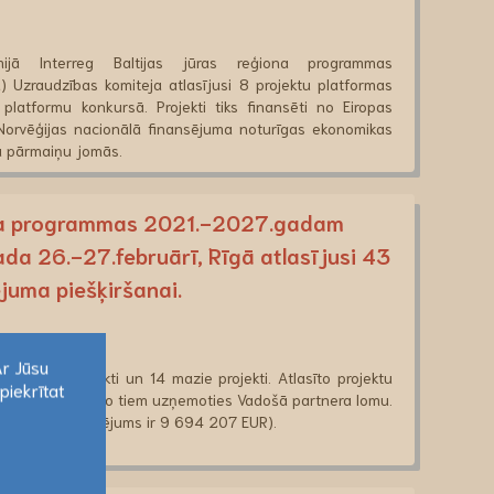
ijā Interreg Baltijas jūras reģiona programmas
zraudzības komiteja atlasījusi 8 projektu platformas
 platformu konkursā. Projekti tiks finansēti no Eiropas
 Norvēģijas nacionālā finansējuma noturīgas ekonomikas
a pārmaiņu jomās.
iona programmas 2021.-2027.gadam
da 26.-27.februārī, Rīgā atlasījusi 43
juma piešķiršanai.
Ar Jūsu
egulārie projekti un 14 mazie projekti. Atlasīto projektu
piekrītat
ektos, septiņos no tiem uzņemoties Vadošā partnera lomu.
Ar Jūsu
ātais ERAF finansējums ir 9 694 207 EUR).
piekrītat