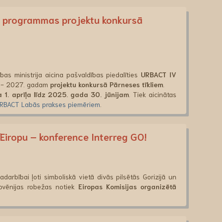
V programmas projektu konkursā
ības ministrija aicina pašvaldības piedalīties
URBACT IV
. - 2027. gadam
projektu konkursā Pārneses tīkliem
.
 1. aprīļa līdz 2025. gada 30. jūnijam
. Tiek aicinātas
URBACT Labās prakses piemēriem
.
 Eiropu – konference Interreg GO!
adarbībai ļoti simboliskā vietā divās pilsētās Gorizijā un
lovēnijas robežas notiek
Eiropas Komisijas organizētā