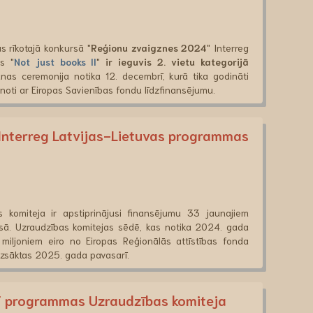
s rīkotajā konkursā "
Reģionu zvaigznes 2024
" Interreg
s "
Not just books II
"
ir ieguvis 2. vietu kategorijā
nas ceremonija notika 12. decembrī, kurā tika godināti
enoti ar Eiropas Savienības fondu līdzfinansējumu.
i Interreg Latvijas-Lietuvas programmas
 komiteja ir apstiprinājusi finansējumu 33 jaunajiem
ursā. Uzraudzības komitejas sēdē, kas notika 2024. gada
37 miljoniem eiro no Eiropas Reģionālās attīstības fonda
s uzsāktas 2025. gada pavasarī.
programmas Uzraudzības komiteja