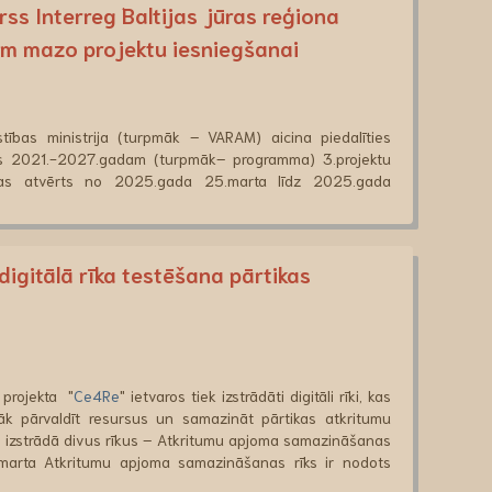
rss Interreg Baltijas jūras reģiona
 mazo projektu iesniegšanai
stības ministrija (turpmāk – VARAM) aicina piedalīties
mas 2021.-2027.gadam (turpmāk– programma) 3.projektu
kas atvērts no 2025.gada 25.marta līdz 2025.gada
igitālā rīka testēšana pārtikas
projekta "
Ce4Re
" ietvaros tiek izstrādāti digitāli rīki, kas
k pārvaldīt resursus un samazināt pārtikas atkritumu
izstrādā divus rīkus – Atkritumu apjoma samazināšanas
 marta Atkritumu apjoma samazināšanas rīks ir nodots