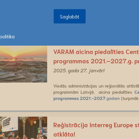
Iepazīsties ar 116 jaunākajā
Saglabāt
2025. gada 4. februārī
Saglabāt
Pārlūko nesen atjaunināto
URBACT Labo pr
olitika
VARAM aicina piedalīties Centr
programmas 2021.–2027.g. p
2025. gada 27. janvārī
Viedās administrācijas un reģionālās attīstī
programmām Latvijā, aicina piedalīties
Ce
programmas 2021.-2027.
gadam
(turpmāk 
Reģistrācija Interreg Europe 
atklāta!