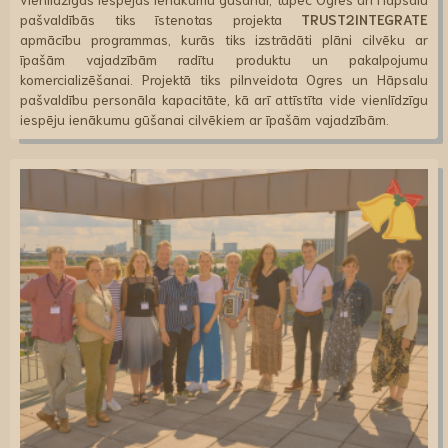
pašvaldībās tiks īstenotas projekta
TRUST2INTEGRATE
apmācību programmas, kurās tiks izstrādāti plāni cilvēku ar
īpašām vajadzībām radītu produktu un pakalpojumu
komercializēšanai. Projektā tiks pilnveidota Ogres un Hāpsalu
pašvaldību personāla kapacitāte, kā arī attīstīta vide vienlīdzīgu
iespēju ienākumu gūšanai cilvēkiem ar īpašām vajadzībām.