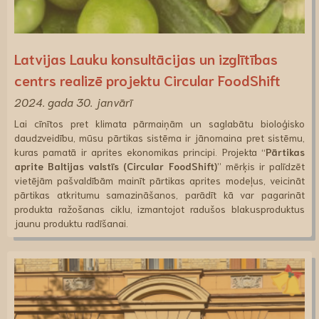
Latvijas Lauku konsultācijas un izglītības
centrs realizē projektu Circular FoodShift
2024. gada 30. janvārī
Lai cīnītos pret klimata pārmaiņām un saglabātu bioloģisko
daudzveidību, mūsu pārtikas sistēma ir jānomaina pret sistēmu,
kuras pamatā ir aprites ekonomikas principi. Projekta “
Pārtikas
aprite Baltijas valstīs (Circular FoodShift)
” mērķis ir palīdzēt
vietējām pašvaldībām mainīt pārtikas aprites modeļus, veicināt
pārtikas atkritumu samazināšanos, parādīt kā var pagarināt
produkta ražošanas ciklu, izmantojot radušos blakusproduktus
jaunu produktu radīšanai.