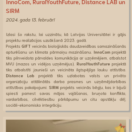
InnoCom, RuralYouthFuture, Distance LAB un
SIRM
2024. gada 13. februārī
Izlasi šo rakstu, lai uzzinātu, kā Latvijas Universitātei ir gājis
projektu realizācijas uzsākšanā 2023. gadā.
Projekts
GIFT
veicinās bioloģiskās daudzveidības samazināšanās
apturēšanu un klimata pārmaiņu mazināšanu.
InnoCom
projektā
tiks pilnveidota pārvaldes komunikācija ar uzņēmējiem, atbalstot
MVU (mazos un vidējos uzņēmējus).
RuralYouthFuture
projektā
tiks atbalstīti jaunieši un veicināta ilgtspējīga lauku attīstība.
Distance Lab
projektā tiks uzlabotas valsts un privāto
organizāciju attālinātās darba prasmes un uzņēmējdarbības
attīstības pakalpojumi.
SIRM
projekts veicinās bēgļu, kas ir bijuši
spiesti pamest savas mājas vajāšanas, bruņota konflikta,
vardarbības, cilvēktiesību pārkāpumu un citu apstākļu dēļ,
sociāli-ekonomisko integrāciju.