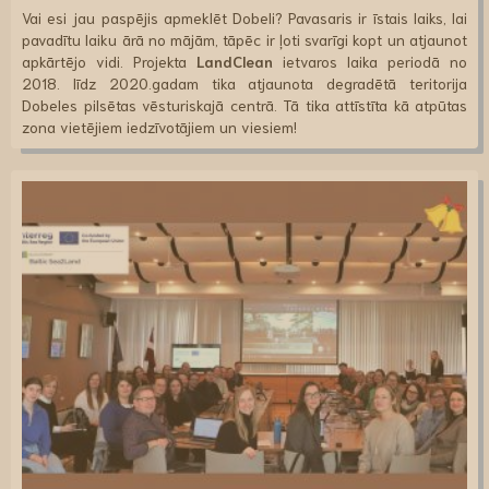
Vai esi jau paspējis apmeklēt Dobeli? Pavasaris ir īstais laiks, lai
pavadītu laiku ārā no mājām, tāpēc ir ļoti svarīgi kopt un atjaunot
apkārtējo vidi. Projekta
LandClean
ietvaros laika periodā no
2018. līdz 2020.gadam tika atjaunota degradētā teritorija
Dobeles pilsētas vēsturiskajā centrā. Tā tika attīstīta kā atpūtas
zona vietējiem iedzīvotājiem un viesiem!