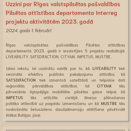
Uzzini par Rīgas valstspilsētas pašvaldības
Pilsētas attīstības departamenta Interreg
projektu aktivitātēm 2023. gadā
2024. gada 1. februārī
Rīgas valstspilsētas pašvaldības Pilsētas attīstības
departaments 2023. gadā ir iesaistījies 5 projektu realizācijā:
LIVEABILITY, SATSDIFACTION, CITYAM, IMPETUS, MUSTBE.
Izlasi rakstu, lai uzzinātu vairāk par to, kā
LIVEABILITY
tiek
veicināta efektīvu publisko pakalpojumu attīstība, kā
SATSDIFACTION
tiek izmantoti satelītdati un telpiskie dati
reģionālās pārvaldības attīstībai, kā
CITYAM
tiks
pilnveidota ilgtspējīga mobilitāte pilsētas gaisa telpai, kā
IMPETUS
tiks attīstīta vietējā līmeņa plānošanas
politika attiecībā uz pagaidu izmantošanu un kā
MUSTBE
tiks
nodrošināta lietusūdens daudzdimensiju attīrīšana pilsētvidē
tīrākai Baltijas jūrai.