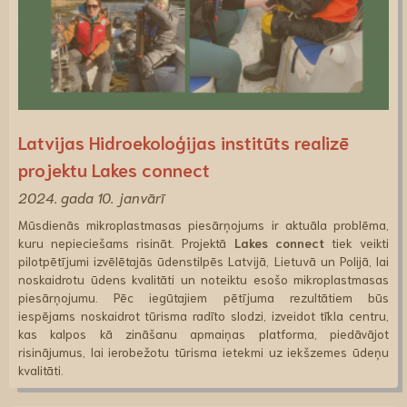
Latvijas Hidroekoloģijas institūts realizē
projektu Lakes connect
2024. gada 10. janvārī
Mūsdienās mikroplastmasas piesārņojums ir aktuāla problēma,
kuru nepieciešams risināt. Projektā
Lakes connect
tiek veikti
pilotpētījumi izvēlētajās ūdenstilpēs Latvijā, Lietuvā un Polijā, lai
noskaidrotu ūdens kvalitāti un noteiktu esošo mikroplastmasas
piesārņojumu. Pēc iegūtajiem pētījuma rezultātiem būs
iespējams noskaidrot tūrisma radīto slodzi, izveidot tīkla centru,
kas kalpos kā zināšanu apmaiņas platforma, piedāvājot
risinājumus, lai ierobežotu tūrisma ietekmi uz iekšzemes ūdeņu
kvalitāti.