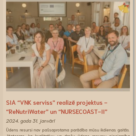
SIA “VNK serviss” realizē projektus -
“ReNutriWater” un “NURSECOAST-II”
2024. gada 31. janvārī
Ūdens resursi nav pašsaprotama parādība mūsu ikdienas gaitās.
Jāatceras, ka kvalitatīvu un drošu ūdens resursu pieejamība