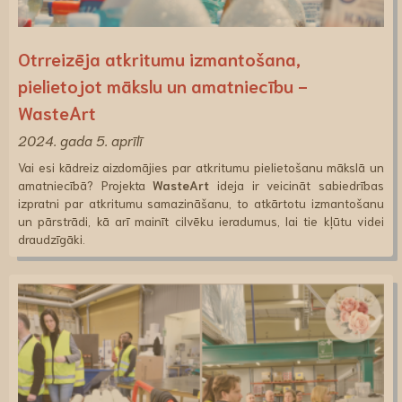
Otrreizēja atkritumu izmantošana,
pielietojot mākslu un amatniecību -
WasteArt
2024. gada 5. aprīlī
Vai esi kādreiz aizdomājies par atkritumu pielietošanu mākslā un
amatniecībā? Projekta
WasteArt
ideja ir veicināt sabiedrības
izpratni par atkritumu samazināšanu, to atkārtotu izmantošanu
un pārstrādi, kā arī mainīt cilvēku ieradumus, lai tie kļūtu videi
draudzīgāki.