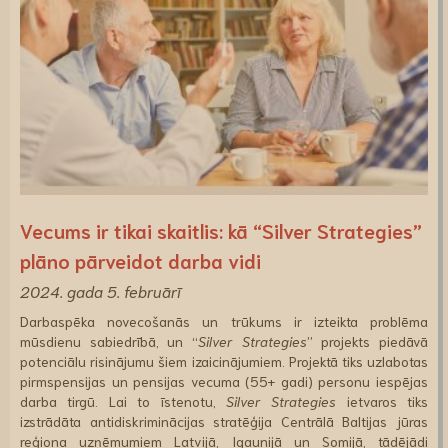
Vecums ir tikai skaitlis: kā “Silver Strategies”
plāno pārveidot darba vidi
2024. gada 5. februārī
Darbaspēka novecošanās un trūkums ir izteikta problēma
mūsdienu sabiedrībā, un “
Silver Strategies
” projekts piedāvā
potenciālu risinājumu šiem izaicinājumiem. Projektā tiks uzlabotas
pirmspensijas un pensijas vecuma (55+ gadi) personu iespējas
darba tirgū. Lai to īstenotu,
Silver Strategies
ietvaros tiks
izstrādāta antidiskriminācijas stratēģija Centrālā Baltijas jūras
reģiona uzņēmumiem Latvijā, Igaunijā un Somijā, tādējādi