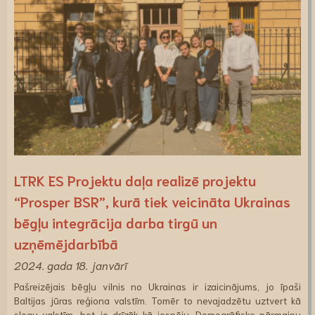
LTRK ES Projektu daļa realizē projektu
“Prosper BSR”, kurā tiek veicināta Ukrainas
bēgļu integrācija darba tirgū un
uzņēmējdarbībā
2024. gada 18. janvārī
Pašreizējais bēgļu vilnis no Ukrainas ir izaicinājums, jo īpaši
Baltijas jūras reģiona valstīm. Tomēr to nevajadzētu uztvert kā
slogu valstīm, bet jo drīzāk kā iespēju. Demogrāfisko pārmaiņu