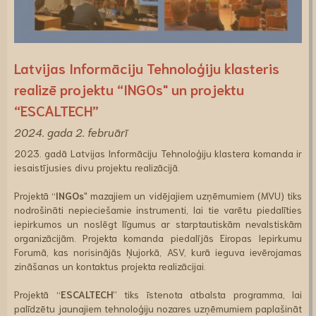
Latvijas Informāciju Tehnoloģiju klasteris
realizē projektu “INGOs" un projektu
“ESCALTECH”
2024. gada 2. februārī
2023. gadā Latvijas Informāciju Tehnoloģiju klastera komanda ir
iesaistījusies divu projektu realizācijā.
Projektā “
INGOs
" mazajiem un vidējajiem uzņēmumiem (MVU) tiks
nodrošināti nepieciešamie instrumenti, lai tie varētu piedalīties
iepirkumos un noslēgt līgumus ar starptautiskām nevalstiskām
organizācijām. Projekta komanda piedalījās Eiropas Iepirkumu
Forumā, kas norisinājās Ņujorkā, ASV, kurā ieguva ievērojamas
zināšanas un kontaktus projekta realizācijai.
Projektā “
ESCALTECH
” tiks īstenota atbalsta programma, lai
palīdzētu jaunajiem tehnoloģiju nozares uzņēmumiem paplašināt