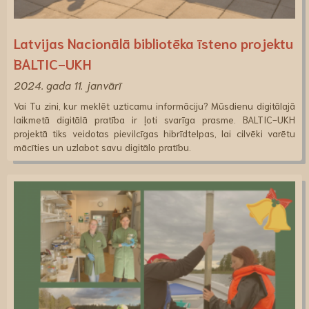
Latvijas Nacionālā bibliotēka īsteno projektu
BALTIC-UKH
2024. gada 11. janvārī
Vai Tu zini, kur meklēt uzticamu informāciju? Mūsdienu digitālajā
laikmetā digitālā pratība ir ļoti svarīga prasme. BALTIC-UKH
projektā tiks veidotas pievilcīgas hibrīdtelpas, lai cilvēki varētu
mācīties un uzlabot savu digitālo pratību.