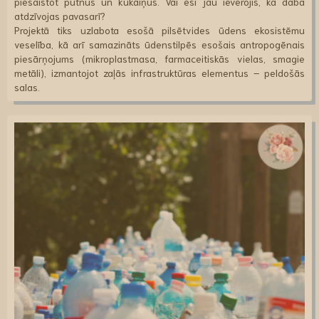
piesaistot putnus un kukaiņus. Vai esi jau ievērojis, kā daba
atdzīvojas pavasarī?
Projektā tiks uzlabota esošā pilsētvides ūdens ekosistēmu
veselība, kā arī samazināts ūdenstilpēs esošais antropogēnais
piesārņojums (mikroplastmasa, farmaceitiskās vielas, smagie
metāli), izmantojot zaļās infrastruktūras elementus – peldošās
salas.