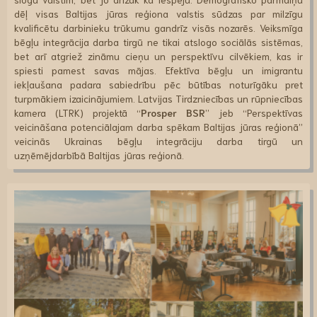
dēļ visas Baltijas jūras reģiona valstis sūdzas par milzīgu
kvalificētu darbinieku trūkumu gandrīz visās nozarēs. Veiksmīga
bēgļu integrācija darba tirgū ne tikai atslogo sociālās sistēmas,
bet arī atgriež zināmu cieņu un perspektīvu cilvēkiem, kas ir
spiesti pamest savas mājas. Efektīva bēgļu un imigrantu
iekļaušana padara sabiedrību pēc būtības noturīgāku pret
turpmākiem izaicinājumiem. Latvijas Tirdzniecības un rūpniecības
kamera (LTRK) projektā “
Prosper BSR
” jeb “Perspektīvas
veicināšana potenciālajam darba spēkam Baltijas jūras reģionā”
veicinās Ukrainas bēgļu integrāciju darba tirgū un
uzņēmējdarbībā Baltijas jūras reģionā.