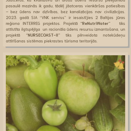
pasaulē mazinās ik gadu, tādēļ jāatceras vienkāršas patiesības
– bez ūdens nav dzīvības, bez kanalizācijas nav civilizācijas.
2023. gadā SIA “VNK serviss” ir iesaistījies 2 Baltijas jūras
reģiona INTERREG projektos. Projektā
“ReNutriWater”
tiks
attīstīta ilgtspējīga un racionāla ūdens resursu izmantošana, un
projektā
“NURSECOAST-II”
tiks pilnveidota notekūdeņu
attīrīšanas sistēmas piekrastes tūrisma teritorijās.