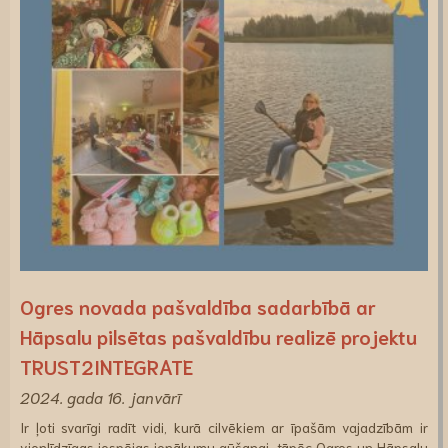
Ogres novada pašvaldība sadarbībā ar
Hāpsalu pilsētas pašvaldību realizē projektu
TRUST2INTEGRATE
2024. gada 16. janvārī
Ir ļoti svarīgi radīt vidi, kurā cilvēkiem ar īpašām vajadzībām ir
vienlīdzīgas iespējas ienākumu gūšanai, tāpēc Ogres un Hāpsalu