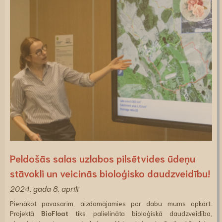
Peldošās salas uzlabos pilsētvides ūdeņu
stāvokli un veicinās bioloģisko daudzveidību!
2024. gada 8. aprīlī
Pienākot pavasarim, aizdomājamies par dabu mums apkārt.
Projektā
BioFloat
tiks palielināta bioloģiskā daudzveidība,