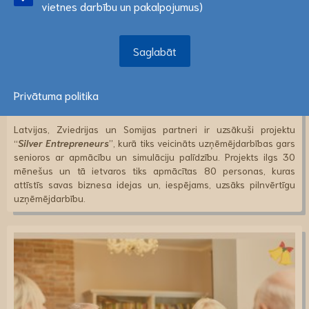
vietnes darbību un pakalpojumus)
uzņēmējdarbību?
Saglabāt
2024. gada 9. februārī
Saglabāt
Sabiedrībai novecojot nepieciešams mainīt izpratni par
vecumdienām. Mūsdienās sabiedrība mēdz saskarties ar
izaicinājumu panākt to, lai pirmspensijas un pensijas vecuma
Privātuma politika
cilvēki būtu ekonomiski un sociāli aktīvāki.
Latvijas, Zviedrijas un Somijas partneri ir uzsākuši projektu
“
Silver Entrepreneurs
”, kurā tiks veicināts uzņēmējdarbības gars
senioros ar apmācību un simulāciju palīdzību. Projekts ilgs 30
mēnešus un tā ietvaros tiks apmācītas 80 personas, kuras
attīstīs savas biznesa idejas un, iespējams, uzsāks pilnvērtīgu
uzņēmējdarbību.