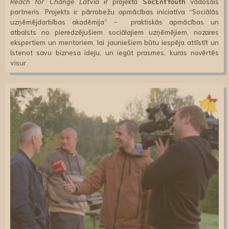
Reach for Change Latvia
ir projekta
SocEntYouth
vadošais
partneris. Projekts ir pārrobežu apmācības iniciatīva “Sociālās
uzņēmējdarbības akadēmija” - praktiskās apmācības un
atbalsts no pieredzējušiem sociālajiem uzņēmējiem, nozares
ekspertiem un mentoriem, lai jauniešiem būtu iespēja attīstīt un
īstenot savu biznesa ideju, un iegūt prasmes, kuras novērtēs
visur.