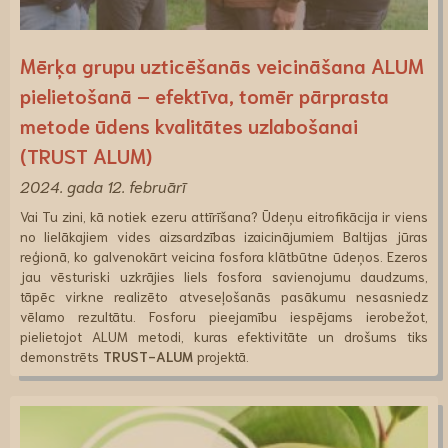
Mērķa grupu uzticēšanās veicināšana ALUM
pielietošanā – efektīva, tomēr pārprasta
metode ūdens kvalitātes uzlabošanai
(TRUST ALUM)
2024. gada 12. februārī
Vai Tu zini, kā notiek ezeru attīrīšana? Ūdeņu eitrofikācija ir viens
no lielākajiem vides aizsardzības izaicinājumiem Baltijas jūras
reģionā, ko galvenokārt veicina fosfora klātbūtne ūdeņos. Ezeros
jau vēsturiski uzkrājies liels fosfora savienojumu daudzums,
tāpēc virkne realizēto atveseļošanās pasākumu nesasniedz
vēlamo rezultātu. Fosforu pieejamību iespējams ierobežot,
pielietojot ALUM metodi, kuras efektivitāte un drošums tiks
demonstrēts
TRUST-ALUM
projektā.