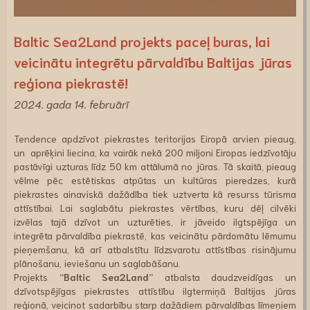
Baltic Sea2Land projekts paceļ buras, lai
veicinātu integrētu pārvaldību Baltijas jūras
reģiona piekrastē!
2024. gada 14. februārī
Tendence apdzīvot piekrastes teritorijas Eiropā arvien pieaug,
un aprēķini liecina, ka vairāk nekā 200 miljoni Eiropas iedzīvotāju
pastāvīgi uzturas līdz 50 km attālumā no jūras. Tā skaitā, pieaug
vēlme pēc estētiskas atpūtas un kultūras pieredzes, kurā
piekrastes ainaviskā dažādība tiek uztverta kā resurss tūrisma
attīstībai. Lai saglabātu piekrastes vērtības, kuru dēļ cilvēki
izvēlas tajā dzīvot un uzturēties, ir jāveido ilgtspējīga un
integrēta pārvaldība piekrastē, kas veicinātu pārdomātu lēmumu
pieņemšanu, kā arī atbalstītu līdzsvarotu attīstības risinājumu
plānošanu, ieviešanu un saglabāšanu.
Projekts
“Baltic Sea2Land”
atbalsta daudzveidīgas un
dzīvotspējīgas piekrastes attīstību ilgtermiņā Baltijas jūras
reģionā, veicinot sadarbību starp dažādiem pārvaldības līmeņiem