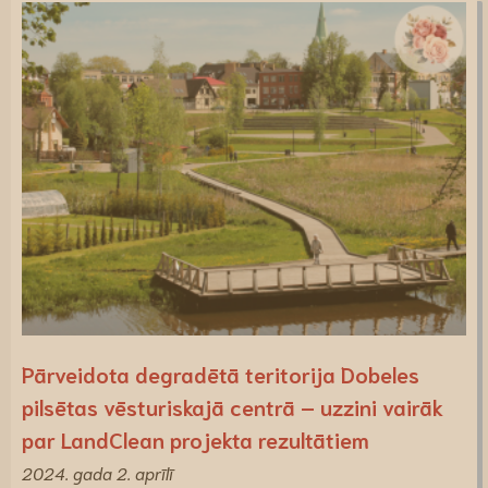
Pārveidota degradētā teritorija Dobeles
pilsētas vēsturiskajā centrā – uzzini vairāk
par LandClean projekta rezultātiem
2024. gada 2. aprīlī