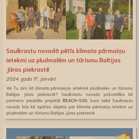
Saulkrastu novadā pētīs klimata pārmaiņu
ietekmi uz pludmalēm un tūrismu Baltijas
jūras piekrastē
2024. gada 17. janvārī
Vai Tu zini, kā klimata pārmaiņas ietekmē pludmales un tūrismu
Baltijas jūras piekrastē? Saulkrastu novada pašvaldība kā
partneris piedalās projektā
BEACH-SOS
, kura laikā Saulkrastu
novads būs kā izpētes objekts par klimata pārmaiņu ietekmi uz
pludmalēm un tūrismu Baltijas jūras piekrastē.