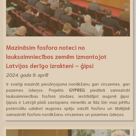
Mazināsim fosfora noteci no
lauksaimniecības zemēm izmantojot
Latvijas derīgo izrakteni – ģipsi
2024. gada 9. aprīlī
Ir svarīgi mazināt piesārņojuma nonākšanu gan virszemes, gan
pazemes ūdeņos. Projekts
GYPREG
piedāvā samazināt
lauksaimniecības fosfora slodzes, iestrādājot augsnē ģipsi.
Ģipsis ir Latvijā plaši sastopams minerāls ar līdz šim maz pētītu
potenciālu uzlabot augsnes spēju saistīt fosforu un tādējādi
samazināt fosfora nonākšanu virszemes un pazemes ūdeņos.