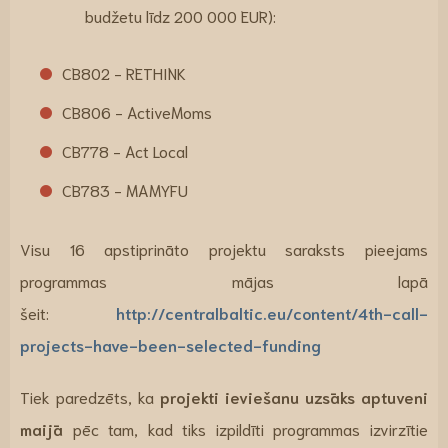
budžetu līdz 200 000 EUR):
CB802 - RETHINK
CB806 - ActiveMoms
CB778 - Act Local
CB783 - MAMYFU
Visu 16 apstiprināto projektu saraksts pieejams
programmas mājas lapā
šeit:
http://centralbaltic.eu/content/4th-call-
projects-have-been-selected-funding
Tiek paredzēts, ka
projekti ieviešanu uzsāks aptuveni
maijā
pēc tam, kad tiks izpildīti programmas izvirzītie