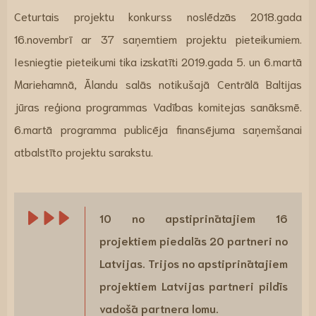
Ceturtais projektu konkurss noslēdzās 2018.gada
16.novembrī ar 37 saņemtiem projektu pieteikumiem.
Iesniegtie pieteikumi tika
izskatīti 2019.gada 5. un 6.martā
Mariehamnā, Ālandu salās notikušajā Centrālā Baltijas
jūras reģiona programmas Vadības komitejas sanāksmē.
6.martā programma publicēja finansējuma saņemšanai
atbalstīto projektu sarakstu.
10 no apstiprinātajiem 16
projektiem piedalās 20 partneri no
Latvijas.
Trijos no apstiprinātajiem
projektiem Latvijas partneri pildīs
vadošā partnera lomu.