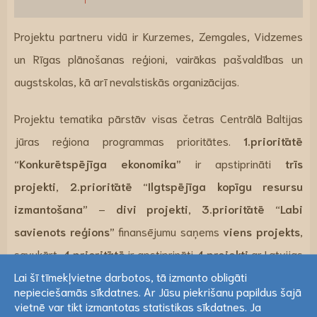
Projektu partneru vidū ir Kurzemes, Zemgales, Vidzemes
un Rīgas plānošanas reģioni, vairākas pašvaldības un
augstskolas, kā arī nevalstiskās organizācijas.
Projektu tematika pārstāv visas četras Centrālā Baltijas
jūras reģiona programmas prioritātes.
1.prioritātē
“Konkurētspējīga ekonomika”
ir apstiprināti
trīs
projekti
,
2.prioritātē “Ilgtspējīga kopīgu resursu
izmantošana”
–
divi projekti
,
3.prioritātē “Labi
savienots reģions”
finansējumu saņems
viens projekts
,
savukārt,
4.prioritātē
ir apstiprināti
4 projekti
ar Latvijas
Lai šī tīmekļvietne darbotos, tā izmanto obligāti
partneriem.
nepieciešamās sīkdatnes. Ar Jūsu piekrišanu papildus šajā
Lai šī tīmekļvietne darbotos, tā izmanto obligāti
vietnē var tikt izmantotas statistikas sīkdatnes. Ja
Finansējuma saņemšanai apstiprinātie projekti ar Latvijas