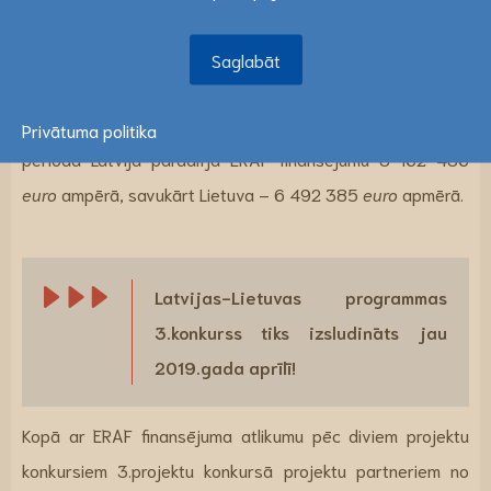
2020.gadam īstenošanai esošo prioritāšu ietvaros.
Saglabāt
Saglabāt
No savas nacionālās aploksnes ESIF mērķa “Eiropas
teritoriālā sadarbība” īstenošanai esošajā plānošanas
Privātuma politika
periodā Latvija pārdalīja ERAF finansējumu 8 162 486
euro
ampērā, savukārt Lietuva – 6 492 385
euro
apmērā.
Latvijas-Lietuvas programmas
3.konkurss tiks izsludināts jau
2019.gada aprīlī!
Kopā ar ERAF finansējuma atlikumu pēc diviem projektu
konkursiem 3.projektu konkursā projektu partneriem no