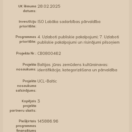
UK lēmuma
28.02.2025
datums:
Investīciju
ISO Labāka sadarbības pārvaldība
prioritāte:
Programmas
4. Uzlaboti publiskie pakalpojumi; 7. Uzlaboti
prioritāte:
publiskie pakalpojumi un risinājumi pilsoņiem
Projekta Nr.:
CB0800462
Projekta
Baltijas jūras zemūdens kultūrainavas:
nosaukums:
identifikācija, kategorizēšana un pārvaldība
Projekta
UCL-Baltic
nosaukuma
saīsinājums:
Kopējais
3
projekta
partneru skaits:
Piešķirtais
145886.96
programmas
finansējums