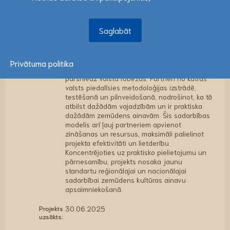
aizsargāt šīs vietas, radot spēcīgāku ietvaru
ilgtspējīgai mantojuma pārvaldībai.
Saglabāt
Paredzamās pārmaiņas ir pāreja no izolētas,
Saglabāt
nekonsekventas prakses uz koordinētu
stratēģiju, kas stiprina saglabāšanas
centienus visā reģionā. Mūsu pieeja ir
pārrobežu sadarbība, kas ir būtiska, lai
Privātuma politika
pārvaldītu kopīgos mantojuma objektus, kas
pārsniedz valstu robežas. Partneri no katras
valsts piedalīsies metodoloģijas izstrādē,
testēšanā un pilnveidošanā, nodrošinot, ka tā
atbilst dažādām vajadzībām un ir praktiska
dažādām zemūdens ainavām. Šis sadarbības
modelis arī ļauj partneriem apvienot
zināšanas un resursus, maksimāli palielinot
projekta efektivitāti un lietderību.
Koncentrējoties uz praktisko pielietojumu un
pārnesamību, projekts nosaka jaunu
standartu reģionālajai un nacionālajai
sadarbībai zemūdens kultūras ainavu
apsaimniekošanā.
Projekts
30.06.2025
uzsākts: