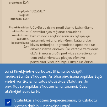
projektam, EUR:
Kopējais
182358.7
projekta
budžets, EUR:
Projektā mērķu,
UCL-Baltic risina neatliekamu izaicinājumu
aktivitāšu un
Centrālbaltijas reģionā: zemūdens
sasniedzamo
kultūrainavu saglabāšanu un ilgtspējīgu
rezultātu
apsaimniekošanu, piemēram, kuģu vraku
kopsavilkums
blīvās teritorijas, iegremdētas apmetnes un
(LV):
aizvēsturiskas ainavas. Šie vērtīgie zemūdens
aktīvi ir neaizsargāti pret vides spiedienu, un
tiem trūkst vienotas pieejas efektīvai
pārvaldībai visā Igaunijā, Latvijā un Ālandu
salās. Bez standartizētas prakses
saglabāšanas centieni joprojām ir
Lai šī tīmekļvietne darbotos, tā izmanto obligāti
sadrumstaloti, apdraudot reģiona kopīgo
nepieciešamās sīkdatnes. Ar Jūsu piekrišanu papildus šajā
mantojumu. Projekta mērķis ir izstrādāt,
Lai šī tīmekļvietne darbotos, tā izmanto obligāti
vietnē var tikt izmantotas statistikas sīkdatnes. Ja
pārbaudīt un ieviest Harmonizētas
nepieciešamās sīkdatnes. Ar Jūsu piekrišanu papildus šajā
piekrītat šo papildus sīkdatņu izmantošanai, lūdzu,
metodoloģijas rokasgrāmatu zemūdens
vietnē var tikt izmantotas statistikas sīkdatnes. Ja
atzīmējiet savu izvēli:
kultūrainavu identificēšanai, kategorizēšanai,
piekrītat šo papildus sīkdatņu izmantošanai, lūdzu,
uzraudzībai un pārvaldībai. Šī vienotā pieeja
Statistikas sīkdatnes (nepieciešamas, lai uzlabotu
ļaus mantojuma speciālistiem pāri robežām
atzīmējiet savu izvēli:
Lasīt vairāk
konsekventi sadarboties, novērtēt un
vietnes darbību un pakalpojumus)