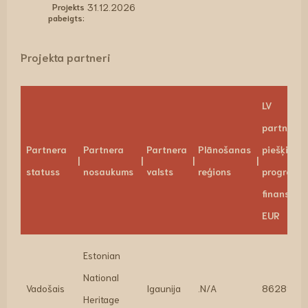
Projekts
31.12.2026
pabeigts:
Projekta partneri
LV
partnerim
Partnera
Partnera
Partnera
Plānošanas
piešķirtai
statuss
nosaukums
valsts
reģions
programm
finansēju
EUR
Estonian
National
Vadošais
Igaunija
.N/A
86289.36
Heritage