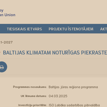
I
TIESISKAIS IETVARS
PROJEKTU ĪSTENOTĀJIEM
AKT
021-2027
BALTIJAS KLIMATAM NOTURĪGAS PIEKRAST
Programmas nosaukums:
Baltijas jūras reģiona programma
UK lēmuma datums:
04.03.2025
Investīciju prioritāte:
ISO Labāka sadarbības pārvaldība