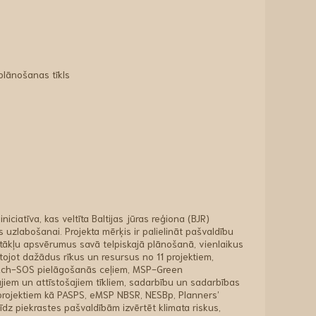
plānošanas tīkls
niciatīva, kas veltīta Baltijas jūras reģiona (BJR)
 uzlabošanai. Projekta mērķis ir palielināt pašvaldību
pstākļu apsvērumus savā telpiskajā plānošanā, vienlaikus
tojot dažādus rīkus un resursus no 11 projektiem,
ach-SOS pielāgošanās ceļiem, MSP-Green
iem un attīstošajiem tīkliem, sadarbību un sadarbības
 projektiem kā PASPS, eMSP NBSR, NESBp, Planners’
dz piekrastes pašvaldībām izvērtēt klimata riskus,