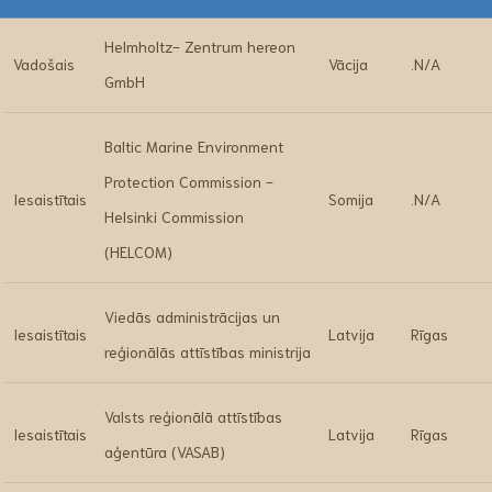
Helmholtz- Zentrum hereon
Vadošais
Vācija
.N/A
GmbH
Baltic Marine Environment
Protection Commission -
Iesaistītais
Somija
.N/A
Helsinki Commission
(HELCOM)
Viedās administrācijas un
Iesaistītais
Latvija
Rīgas
reģionālās attīstības ministrija
Valsts reģionālā attīstības
Iesaistītais
Latvija
Rīgas
aģentūra (VASAB)