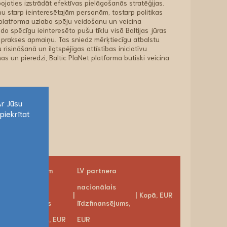
joties izstrādāt efektīvas pielāgošanās stratēģijas.
 starp ieinteresētajām personām, tostarp politikas
 platforma uzlabo spēju veidošanu un veicina
do spēcīgu ieinteresēto pušu tīklu visā Baltijas jūras
s prakses apmaiņu. Tas sniedz mērķtiecīgu atbalstu
isināšanā un ilgtspējīgas attīstības iniciatīvu
s un pieredzi, Baltic PlaNet platforma būtiski veicina
Ar Jūsu
piekrītat
Ar Jūsu
piekrītat
LV partnerim
LV partnera
s
piešķirtais
nacionālais
Kopā, EUR
programmas
līdzfinansējums,
finansējums, EUR
EUR