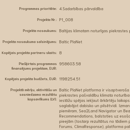
Programmas prioritāte:
4.Sadarbības pārvaldība
Projekta Nr.:
P1_008
Projekta nosaukums:
Baltijas klimatam noturīgas piekrastes 
Projekta nosaukuma saīsinājums:
Baltic PlaNet
Kopējais projekta partneru skaits:
8
Piešķirtais programmas
958603.58
finansējums projektam, EUR:
Kopējais projekta budžets, EUR:
1198254.51
Projektā mērķu, aktivitāšu un
Baltic PlaNet platforma ir visaptveroša i
sasniedzamo rezultātu
piekrastes pašvaldību klimata noturības
kopsavilkums (LV):
iestāžu spējas iekļaut ārkārtēju laika
saglabājot dabisko un pilsētvidi. Izman
piemēram, Sea2Land Navigator un Be
Recommendations, balstoties uz esošaj
pieejām (tostarp rezultātus no tādiem
Forums, ClimaResponse), platforma palī