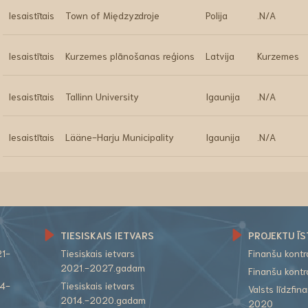
Iesaistītais
Town of Międzyzdroje
Polija
.N/A
Iesaistītais
Kurzemes plānošanas reģions
Latvija
Kurzemes
Iesaistītais
Tallinn University
Igaunija
.N/A
Iesaistītais
Lääne-Harju Municipality
Igaunija
.N/A
TIESISKAIS IETVARS
PROJEKTU ĪS
21-
Tiesiskais ietvars
Finanšu kont
2021.-2027.gadam
Finanšu kont
14-
Tiesiskais ietvars
Valsts līdzfi
2014.-2020.gadam
2020