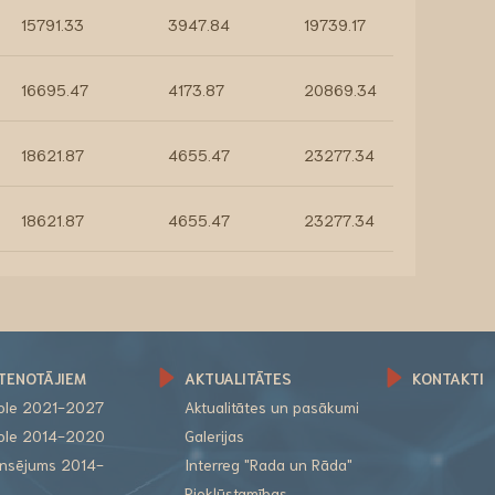
15791.33
3947.84
19739.17
16695.47
4173.87
20869.34
18621.87
4655.47
23277.34
18621.87
4655.47
23277.34
TENOTĀJIEM
AKTUALITĀTES
KONTAKTI
role 2021-2027
Aktualitātes un pasākumi
role 2014-2020
Galerijas
nansējums 2014-
Interreg "Rada un Rāda"
Piekļūstamības