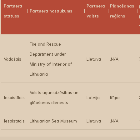
Partnera
Partnera
Plānošanas
Partnera nosaukums
statuss
valsts
reģions
Fire and Rescue
Department under
Vadošais
Lietuva
.N/A
Ministry of Interior of
Lithuania
Valsts ugunsdzēsības un
Iesaistītais
Latvija
Rīgas
glābšanas dienests
Iesaistītais
Lithuanian Sea Museum
Lietuva
.N/A