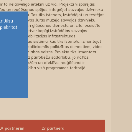
r to nelabvēlīgo ietekmi uz vidi. Projekta vispārējais
tību un reaģēšanas spējas, integrējot savvaļas dzīvnieku
vā un Latvijā. Tas tiks īstenots, izstrādājot un testējot
uzlabojot Lietuvas Jūras muzeja savvaļas dzīvnieku
Ar Jūsu
ugunsdzēsības un glābšanas dienestu un citu iesaistīto
piekrītat
jekta rezultāti ietver kopīgi izstrādātas savvaļas
Ar Jūsu
rocedūras, rehabilitācijas infrastruktūras
piekrītat
bežu sadarbības sistēmu, kas tiks īstenota, izmantojot
gs ieguvumus neatliekamās palīdzības dienestiem, vides
rastes kopienām abās valstīs. Projektā tiks izmantota
ja, kura balstās uz pārrobežu sadarbību, jo naftas
pie valsts robežām un efektīvai reaģēšanai ir
un koordinēta rīcība visā programmas teritorijā
LV partnerim
LV partnera