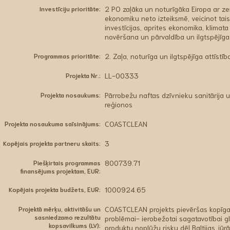
Investīciju prioritāte:
2 PO zaļāka un noturīgāka Eiropa ar z
ekonomiku neto izteiksmē, veicinot tais
investīcijas, aprites ekonomika, klima
novēršana un pārvaldība un ilgtspējīga 
Programmas prioritāte:
2. Zaļa, noturīga un ilgtspējīga attīstīb
Projekta Nr.:
LL-00333
Projekta nosaukums:
Pārrobežu naftas dzīvnieku sanitārija 
reģionos
Projekta nosaukuma saīsinājums:
COASTCLEAN
Kopējais projekta partneru skaits:
3
Piešķirtais programmas
800739.71
finansējums projektam, EUR:
Kopējais projekta budžets, EUR:
1000924.65
Projektā mērķu, aktivitāšu un
COASTCLEAN projekts pievēršas kopīgai
sasniedzamo rezultātu
problēmai- ierobežotai sagatavotībai g
kopsavilkums (LV):
produktu noplūžu risku dēļ Baltijas jūrā