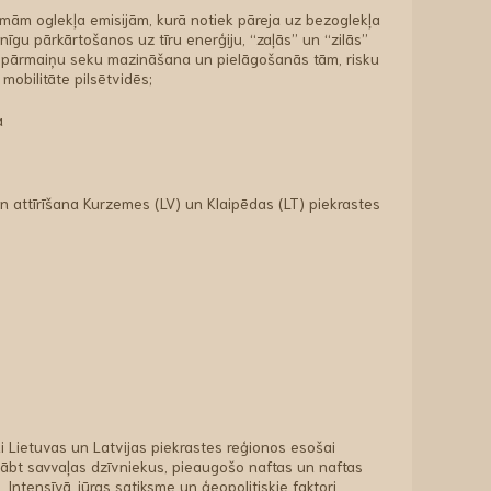
emām oglekļa emisijām, kurā notiek pāreja uz bezoglekļa
nīgu pārkārtošanos uz tīru enerģiju, “zaļās” un “zilās”
ta pārmaiņu seku mazināšana un pielāgošanās tām, risku
mobilitāte pilsētvidēs;
a
un attīrīšana Kurzemes (LV) un Klaipēdas (LT) piekrastes
 Lietuvas un Latvijas piekrastes reģionos esošai
lābt savvaļas dzīvniekus, pieaugošo naftas un naftas
. Intensīvā jūras satiksme un ģeopolitiskie faktori