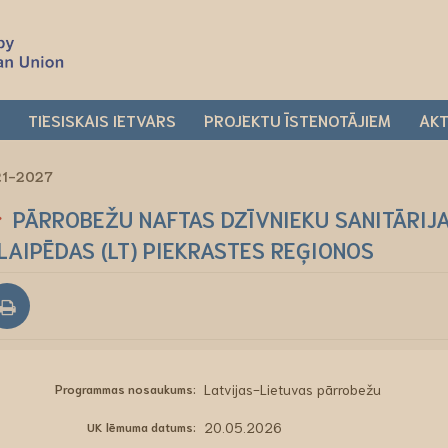
I
TIESISKAIS IETVARS
PROJEKTU ĪSTENOTĀJIEM
AKT
021-2027
PĀRROBEŽU NAFTAS DZĪVNIEKU SANITĀRIJA
LAIPĒDAS (LT) PIEKRASTES REĢIONOS
Programmas nosaukums:
Latvijas-Lietuvas pārrobežu
UK lēmuma datums:
20.05.2026