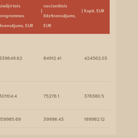
piešķirtais
nacionālais
Kopā, EUR
programmas
līdzfinansējums,
finansējums, EUR
EUR
339649.62
84912.41
424562.03
301104.4
75276.1
376380.5
159985.69
39996.43
199982.12