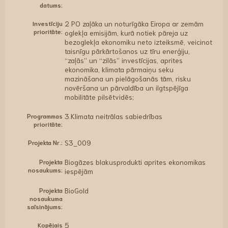
datums:
Investīciju
2 PO zaļāka un noturīgāka Eiropa ar zemām
prioritāte:
oglekļa emisijām, kurā notiek pāreja uz
bezoglekļa ekonomiku neto izteiksmē, veicinot
taisnīgu pārkārtošanos uz tīru enerģiju,
“zaļās” un “zilās” investīcijas, aprites
ekonomika, klimata pārmaiņu seku
mazināšana un pielāgošanās tām, risku
novēršana un pārvaldība un ilgtspējīga
mobilitāte pilsētvidēs;
Programmas
3.Klimata neitrālas sabiedrības
prioritāte:
Projekta Nr.:
S3_009
Projekta
Biogāzes blakusprodukti aprites ekonomikas
nosaukums:
iespējām
Projekta
BioGold
nosaukuma
saīsinājums:
Kopējais
5