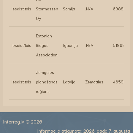
Iesaistītais
Stormossen
Somija
.N/A
69888
Oy
Estonian
Iesaistītais
Biogas
Igaunija
.N/A
51968
Association
Zemgales
Iesaistītais
plānošanas
Latvija
Zemgales
46592
reģions
Interreg.lv © 2026
Informācija atjaunota: 2026. gada 7. augustā