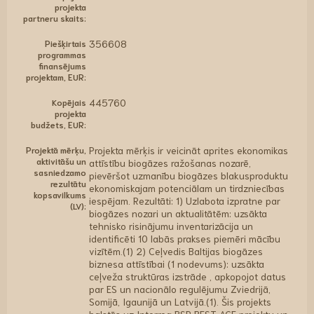
projekta
partneru skaits:
Piešķirtais
356608
programmas
finansējums
projektam, EUR:
Kopējais
445760
projekta
budžets, EUR:
Projektā mērķu,
Projekta mērķis ir veicināt aprites ekonomikas
aktivitāšu un
attīstību biogāzes ražošanas nozarē,
sasniedzamo
pievēršot uzmanību biogāzes blakusproduktu
rezultātu
ekonomiskajam potenciālam un tirdzniecības
kopsavilkums
iespējam. Rezultāti: 1) Uzlabota izpratne par
(LV):
biogāzes nozari un aktualitātēm: uzsākta
tehnisko risinājumu inventarizācija un
identificēti 10 labās prakses piemēri mācību
vizītēm.(1) 2) Ceļvedis Baltijas biogāzes
biznesa attīstībai (1 nodevums): uzsākta
ceļveža struktūras izstrāde , apkopojot datus
par ES un nacionālo regulējumu Zviedrijā,
Somijā, Igaunijā un Latvijā.(1). Šis projekts