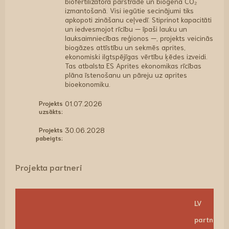
biofertilizatora pārstrādē un biogēnā CO₂
izmantošanā. Visi iegūtie secinājumi tiks
apkopoti zināšanu ceļvedī. Stiprinot kapacitāti
un iedvesmojot rīcību — īpaši lauku un
lauksaimniecības reģionos —, projekts veicinās
biogāzes attīstību un sekmēs aprites,
ekonomiski ilgtspējīgas vērtību ķēdes izveidi.
Tas atbalsta ES Aprites ekonomikas rīcības
plāna īstenošanu un pāreju uz aprites
bioekonomiku.
Projekts
01.07.2026
uzsākts:
Projekts
30.06.2028
pabeigts:
Projekta partneri
LV
partnerim