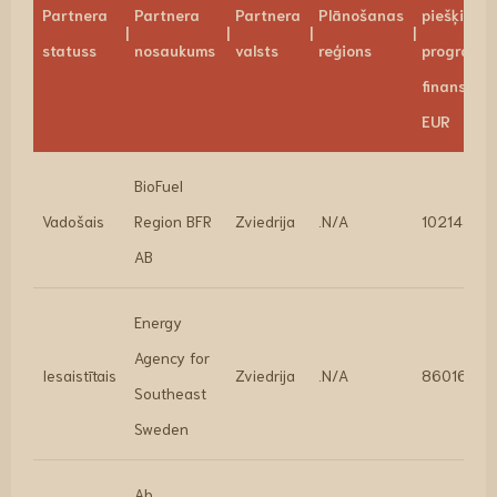
Partnera
Partnera
Partnera
Plānošanas
piešķirtai
statuss
nosaukums
valsts
reģions
programm
finansējum
EUR
BioFuel
Vadošais
Region BFR
Zviedrija
.N/A
102144
AB
Energy
Agency for
Iesaistītais
Zviedrija
.N/A
86016
Southeast
Sweden
Ab