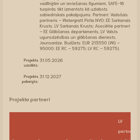
vadlīnijām un ieviešanas līgumiem, SAFE-16
turpinās tikt izmantots kā uzlabots
sabiedriskais pakalpojums. Partneri: Vadošais
partneris – Watergratt Pirita NVO; EE Sarkanais
Krusts, LV Sarkanais Krusts; Asociētie partneri
– EE Glābšanas departaments, LV Valsts
ugunsdzēsības un glābšanas dienests,
Jaunsardze. Budžets: EUR 213550 (WG –
95000; EE RC – 59275; LV RC – 59275).
Projekts
31.05.2026
uzsākts:
Projekts
31.12.2027
pabeigts:
Projekta partneri
LV
partnerim