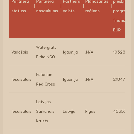
Partnera
Partnera
Partnera
Plānošanas
piešķirtais
statuss
nosaukums
valsts
reģions
programm
finansējum
EUR
Watergratt
Vadošais
Igaunija
.N/A
103281.55
Pirita NGO
Estonian
Iesaistītais
Igaunija
.N/A
21847.68
Red Cross
Latvijas
Iesaistītais
Sarkanais
Latvija
Rīgas
45653.2
Krusts