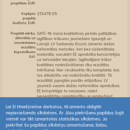
projektam, EUR:
Kopējais
213478.05
projekta
budžets, EUR:
Projektā mērķu,
SAFE-16 risina kvalitatīvas pirmās palīdzības
aktivitāšu un
izglītības trūkumu jauniešiem Igaunijā un
sasniedzamo
Latvijā. LV Sarkanais Krusts izmanto dažas
rezultātu
neformālas metodes, bet bez sistemātiska
kopsavilkums
materiāla, savukārt EE apmācība koncentrējas
(LV):
uz tehniskām lekcijām. Izglītotājiem trūkst
kvalitātes nodrošināšanas rīku rezultātu
mērīšanai. Nav strukturēta rīku komplekta, kas
tos atbalstītu vai nodrošinātu kvalitāti. Tā
rezultātā joprojām pastāv atšķirības: LV
jaunieši saņem dažas neformālas apmācības,
EE brīvprātīgie to nesaņem, radot
nevienlīdzīgu sagatavotību un ierobežojot
spējas. Iesaistīšanās ir vāja, jo inovatīvas
Lai šī tīmekļvietne darbotos, tā izmanto obligāti
metodes, kas pierādītas, ka uzlabo noturību
un pārliecību, netiek sistemātiski piemērotas.
nepieciešamās sīkdatnes. Ar Jūsu piekrišanu papildus šajā
Mērķis: uzlabot jauniešu pirmās palīdzības
Lai šī tīmekļvietne darbotos, tā izmanto obligāti
vietnē var tikt izmantotas statistikas sīkdatnes. Ja
izglītības kvalitāti un salīdzināmību. Galvenie
nepieciešamās sīkdatnes. Ar Jūsu piekrišanu papildus šajā
piekrītat šo papildus sīkdatņu izmantošanai, lūdzu,
sasniedzamie rezultāti: -16 stundu