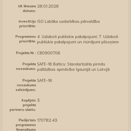
UK lēmuma
28.01.2026
datums:
Investīciju
ISO Labāka sadarbības pārvaldība
prioritāte:
Programmas
4. Uzlaboti publiskie pakalpojumi; 7. Uzlaboti
prioritāte:
publiskie pakalpojumi un risinājumi pilsoņiem
Projekta Nr.:
CB0900706
Projekta
SAFE-16 Baltics: Standartizēta pirmās
nosaukums:
palīdzības apmācība Igaunijā un Latvijā
Projekta
SAFE-16
nosaukuma
saīsinājums:
Kopējais
3
projekta
partneru skaits:
Piešķirtais
170782.43
programmas
finansējums