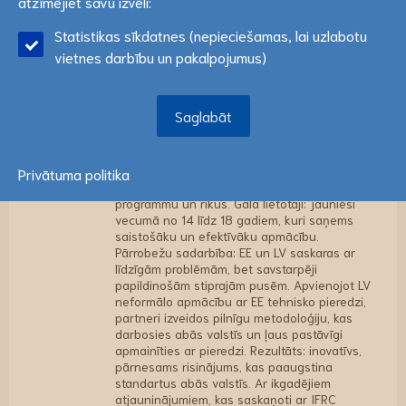
vietnē var tikt izmantotas statistikas sīkdatnes. Ja
atzīmējiet savu izvēli:
metodoloģija rīku komplektā, tulkota EE, LV, RU,
piekrītat šo papildus sīkdatņu izmantošanai, lūdzu,
EN valodā; -16 tēmas, katra ar ≥5 neformālām
Statistikas sīkdatnes (nepieciešamas, lai uzlabotu
atzīmējiet savu izvēli:
Lasīt vairāk
metodēm; -Kvalitātes nodrošināšanas rīki
vietnes darbību un pakalpojumus)
(testi, kontrolsaraksti, rubrikas); -Pilotprojekts
ar >150 jauniešiem 6 sesijās (3 katrā valstī),
ilnveidošana un ieviešana ≥5 organizācijās;
Saglabāt
30 pasniedzēju kapacitātes veidošana un
Saglabāt
pārrobežu pasniedzēju tīkla izveide. Saņēmēji:
pirmās palīdzības pasniedzēji no
organizācijām, kas darbojas pirmās palīdzības
jomā, tostarp Sarkanā Krusta un glābšanas
Privātuma politika
dienestiem, kuri iegūs standartizētu
programmu un rīkus. Gala lietotāji: jaunieši
vecumā no 14 līdz 18 gadiem, kuri saņems
saistošāku un efektīvāku apmācību.
Pārrobežu sadarbība: EE un LV saskaras ar
līdzīgām problēmām, bet savstarpēji
papildinošām stiprajām pusēm. Apvienojot LV
neformālo apmācību ar EE tehnisko pieredzi,
partneri izveidos pilnīgu metodoloģiju, kas
darbosies abās valstīs un ļaus pastāvīgi
apmainīties ar pieredzi. Rezultāts: inovatīvs,
pārnesams risinājums, kas paaugstina
standartus abās valstīs. Ar ikgadējiem
atjauninājumiem, kas saskaņoti ar IFRC