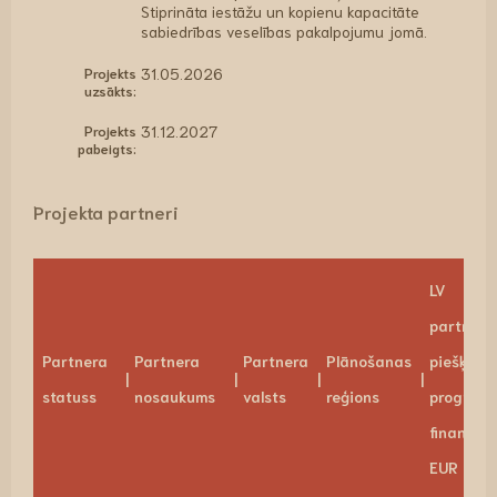
Stiprināta iestāžu un kopienu kapacitāte
sabiedrības veselības pakalpojumu jomā.
Projekts
31.05.2026
uzsākts:
Projekts
31.12.2027
pabeigts:
Projekta partneri
LV
partneri
Partnera
Partnera
Partnera
Plānošanas
piešķirta
statuss
nosaukums
valsts
reģions
program
finansēju
EUR