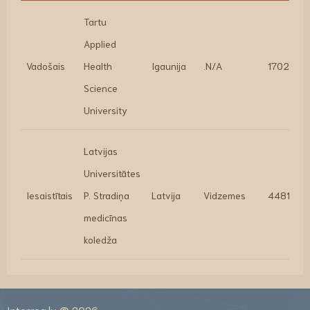
Tartu
Applied
Vadošais
Health
Igaunija
.N/A
170207.2
Science
University
Latvijas
Universitātes
Iesaistītais
P. Stradiņa
Latvija
Vidzemes
44819.2
medicīnas
koledža
Interreg.lv © 2026