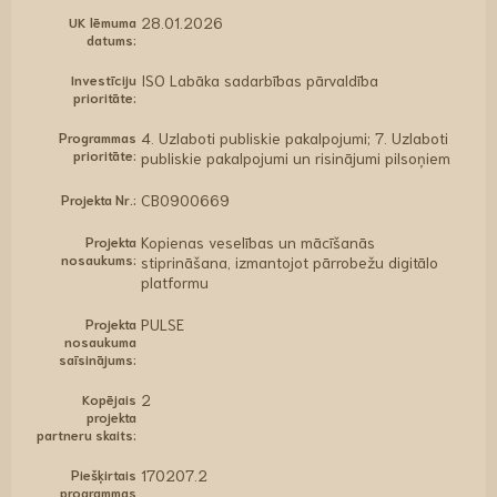
UK lēmuma
28.01.2026
datums:
Investīciju
ISO Labāka sadarbības pārvaldība
prioritāte:
Programmas
4. Uzlaboti publiskie pakalpojumi; 7. Uzlaboti
prioritāte:
publiskie pakalpojumi un risinājumi pilsoņiem
Projekta Nr.:
CB0900669
Projekta
Kopienas veselības un mācīšanās
nosaukums:
stiprināšana, izmantojot pārrobežu digitālo
platformu
Projekta
PULSE
nosaukuma
saīsinājums:
Kopējais
2
projekta
partneru skaits:
Piešķirtais
170207.2
programmas