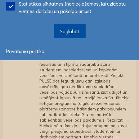
Statistikas sīkdatnes (nepieciešamas, lai uzlabotu
izglītību ar sabiedrības veselības uzvedību un
atzīmējiet savu izvēli:
Lasīt vairāk
veicināšanu. Pašlaik piekļuve šiem
vietnes darbību un pakalpojumus)
pakalpojumiem ir ļoti fragmentēta, slikti
redzama un tāpēc joprojām nav pieejama, tiek
Saglabāt
pārvaldīta pa tālruni vai pēc nepieciešamības
Saglabāt
un prasa daudz vērtīgu cilvēkresursu. Kopējais
mērķis: Izstrādāt modernu, lietotājam
draudzīgu tīmekļa lietojumprogrammu
sabiedrības veselības pakalpojumiem, kas
Privātuma politika
uzlabo pakalpojumu redzamību un pieejamību,
racionalizē darbplūsmas, ietaupa personāla
resursus un stiprina sadarbību starp
studentiem, pasniedzējiem un kopienām
veselības veicināšanā un profilaksē. Projekts
PULSE dos ieguldījumu gan izglītības
inovācijās, gan neatliekamu sabiedrības
veselības vajadzību risināšanā, izstrādājot un
izmēģinot Igaunijā un Latvijā inovatīvu tīmekļa
lietojumprogrammu (digitālo rezervēšanas
platformu) zinātnē balstītiem pakalpojumiem
sabiedrībai, lai ietekmētu un motivētu
sabiedrības veselības paradumus. Rezultāti: -
Funkcionāla tīmekļa lietojumprogramma, kas ir
viegli pieejama sabiedrībai, studentiem un
darbiniekiem partneru tīmekļa vietnēs. -