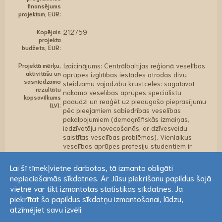
finansējums
projektam, EUR:
Kopējais
212759
projekta
budžets, EUR:
Projektā mērķu,
Izaicinājums: Centrālbaltijas reģionā veselības
aktivitāšu un
aprūpes izglītības iestādes atrodas divu
sasniedzamo
steidzamu vajadzību krustcelēs: sagatavot
rezultātu
nākamo veselības aprūpes speciālistu
kopsavilkums
paaudzi un reaģēt uz pieaugošo pieprasījumu
(LV):
pēc pieejamiem sabiedrības veselības
pakalpojumiem (demogrāfiskās izmaiņas,
iedzīvotāju novecošanās, ar dzīvesveidu
saistītas veselības problēmas). Vienlaikus
veselības aprūpes profesiju studentiem ir
nepieciešamas strukturētākas un jēgpilnākas
prakses iespējas reālās dzīves situācijās. Abi
Lai šī tīmekļvietne darbotos, tā izmanto obligāti
projekta partneri ir valsts un reģionālā līmenī
nepieciešamās sīkdatnes. Ar Jūsu piekrišanu papildus šajā
nozīmīgi un atzīti veselības aprūpes izglītības
Lai šī tīmekļvietne darbotos, tā izmanto obligāti
vietnē var tikt izmantotas statistikas sīkdatnes. Ja
sniedzēji. Papildus tradicionālo akadēmisko
nepieciešamās sīkdatnes. Ar Jūsu piekrišanu papildus šajā
piekrītat šo papildus sīkdatņu izmantošanai, lūdzu,
programmu īstenošanai abu iestāžu statūti un
vietnē var tikt izmantotas statistikas sīkdatnes. Ja
atzīmējiet savu izvēli:
misijas paredz, ka skolas sniedz pakalpojumus
sabiedrībai savā jomā, tādējādi sasaistot
piekrītat šo papildus sīkdatņu izmantošanai, lūdzu,