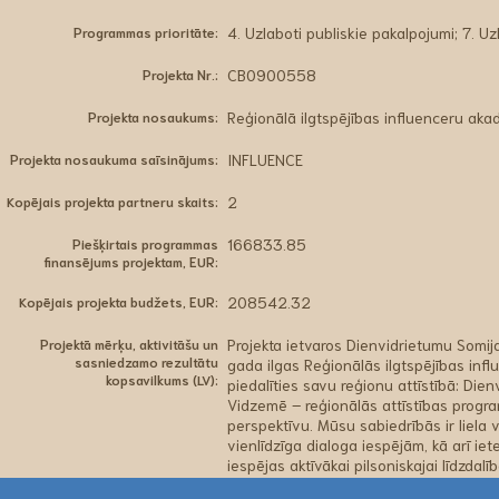
Programmas prioritāte:
4. Uzlaboti publiskie pakalpojumi; 7. Uz
Projekta Nr.:
CB0900558
Projekta nosaukums:
Reģionālā ilgtspējības influenceru aka
Projekta nosaukuma saīsinājums:
INFLUENCE
Kopējais projekta partneru skaits:
2
Piešķirtais programmas
166833.85
finansējums projektam, EUR:
Kopējais projekta budžets, EUR:
208542.32
Projektā mērķu, aktivitāšu un
Projekta ietvaros Dienvidrietumu Somij
sasniedzamo rezultātu
gada ilgas Reģionālās ilgtspējības inf
kopsavilkums (LV):
piedalīties savu reģionu attīstībā: Di
Vidzemē – reģionālās attīstības progra
perspektīvu. Mūsu sabiedrībās ir liela
vienlīdzīga dialoga iespējām, kā arī iet
iespējas aktīvākai pilsoniskajai līdzdalīb
tiek uzskatīti par sabiedrisku pakalpoj