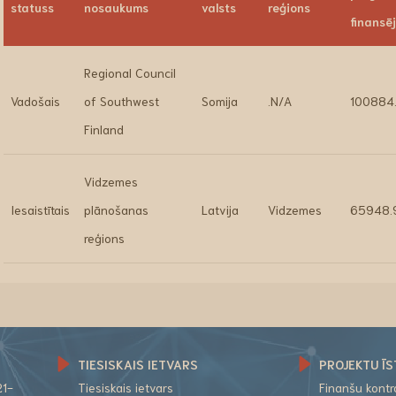
statuss
nosaukums
valsts
reģions
finansē
Regional Council
Vadošais
of Southwest
Somija
.N/A
100884
Finland
Vidzemes
Iesaistītais
plānošanas
Latvija
Vidzemes
65948.
reģions
TIESISKAIS IETVARS
PROJEKTU ĪS
21-
Tiesiskais ietvars
Finanšu kont