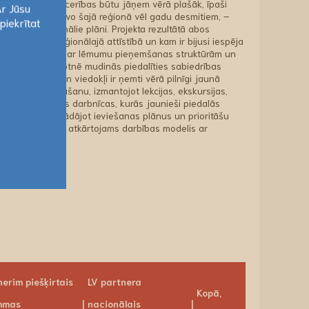
īvas, bažas un cerības būtu jāņem vērā plašāk, īpaši
Ar Jūsu
erams, būs jādzīvo šajā reģionā vēl gadu desmitiem, –
piekrītat
ti daudzi reģionālie plāni. Projekta rezultātā abos
Ar Jūsu
aistījusies reģionālajā attīstībā un kam ir bijusi iespēja
piekrītat
r iepazīstināti arī ar lēmumu pieņemšanas struktūrām un
 kas viņus nākotnē mudinās piedalīties sabiedrības
niešu balsis un viedokļi ir ņemti vērā pilnīgi jaunā
ratnes padziļināšanu, izmantojot lekcijas, ekskursijas,
s, kā arī vairākas darbnīcas, kurās jaunieši piedalās
eteikumus, izstrādājot ieviešanas plānus un prioritāšu
tiks izstrādāts atkārtojams darbības modelis ar
tos reģionos.
nerim piešķirtais
LV partnera
Kopā,
mmas
nacionālais