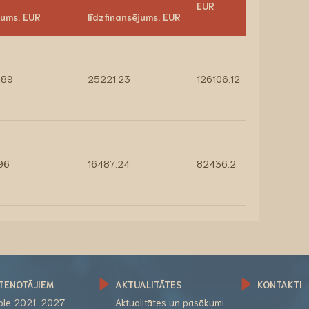
EUR
jums, EUR
līdzfinansējums, EUR
.89
25221.23
126106.12
96
16487.24
82436.2
TENOTĀJIEM
AKTUALITĀTES
KONTAKTI
role 2021-2027
Aktualitātes un pasākumi