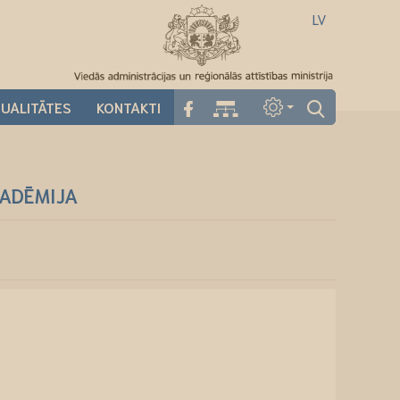
LV
UALITĀTES
KONTAKTI
KADĒMIJA