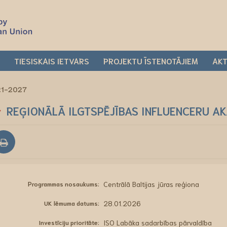
I
TIESISKAIS IETVARS
PROJEKTU ĪSTENOTĀJIEM
AKT
021-2027
REĢIONĀLĀ ILGTSPĒJĪBAS INFLUENCERU A
Programmas nosaukums:
Centrālā Baltijas jūras reģiona
UK lēmuma datums:
28.01.2026
Investīciju prioritāte:
ISO Labāka sadarbības pārvaldība