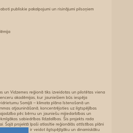
laboti publiskie pakalpojumi un risinājumi pilsoņiem
dēmija
as un Vidzemes reģionā tiks izveidotas un pilotētas viena
luenceru akadēmijas, kur jauniešiem būs iespēja
envidrietumu Somijā – klimata plāna īstenošanā un
mmas atjaunināšanā, koncentrējoties uz ilgtspējības
 vajadzība pēc bērnu un jauniešu mijiedarbības un
ekmīgākas sabiedrības līdzdalības. Šis projekts rada
ai. Šajā projektā īpaši atlasītie reģionālās attīstības plāni
umu, kura mērķis ir veidot ilgtspējīgāku un dinamiskāku