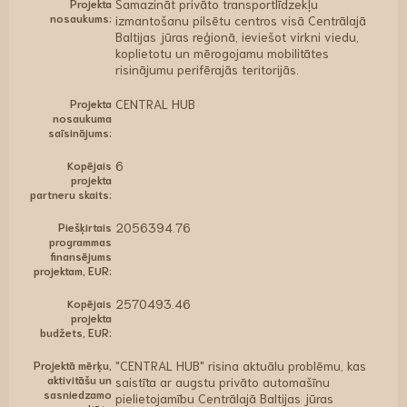
Projekta
Samazināt privāto transportlīdzekļu
nosaukums:
izmantošanu pilsētu centros visā Centrālajā
Baltijas jūras reģionā, ieviešot virkni viedu,
koplietotu un mērogojamu mobilitātes
risinājumu perifērajās teritorijās.
Projekta
CENTRAL HUB
nosaukuma
saīsinājums:
Kopējais
6
projekta
partneru skaits:
Piešķirtais
2056394.76
programmas
finansējums
projektam, EUR:
Kopējais
2570493.46
projekta
budžets, EUR:
Projektā mērķu,
"CENTRAL HUB" risina aktuālu problēmu, kas
aktivitāšu un
saistīta ar augstu privāto automašīnu
sasniedzamo
pielietojamību Centrālajā Baltijas jūras