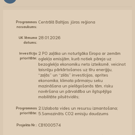
Programmas
Centrālā Baltijas jūras reģiona
nosaukums:
UK lēmuma
28.01.2026
datums:
Investīciju
2 PO zaļāka un noturīgāka Eiropa ar zemām
prioritāte:
oglekļa emisijām, kurā notiek pāreja uz
bezoglekļa ekonomiku neto izteiksmē, veicinot
taisnīgu pārkārtošanos uz tīru enerģiju,
“zaļās” un “zilās” investīcijas, aprites
ekonomika, klimata pārmaiņu seku
mazināšana un pielāgošanās tām, risku
novēršana un pārvaldība un ilgtspējīga
mobilitāte pilsētvidēs;
Programmas
2.Uzlabota vides un resursu izmantošana;
prioritāte:
5.Samazināts CO2 emisiju daudzums
Projekta Nr.:
CB1000574