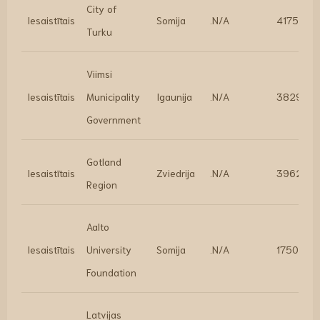
City of
Iesaistītais
Somija
.N/A
417550.1
Turku
Viimsi
Iesaistītais
Municipality
Igaunija
.N/A
382955.
Government
Gotland
Iesaistītais
Zviedrija
.N/A
396296.
Region
Aalto
Iesaistītais
University
Somija
.N/A
175027.
Foundation
Latvijas