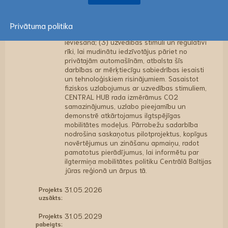
(2) tādu pilotprojektu kā modulāru mobilitātes
centru, koplietošanas velosipēdu, velosipēdu
novietņu, “park and ride” sistēmu un
Privātuma politika
uzlabotas mobilitātes mezglu infrastruktūras
ieviešana; (3) uzvedības stimuli un regulatīvi
rīki, lai mudinātu iedzīvotājus pāriet no
privātajām automašīnām, atbalsta šīs
darbības ar mērķtiecīgu sabiedrības iesaisti
un tehnoloģiskiem risinājumiem. Sasaistot
fiziskos uzlabojumus ar uzvedības stimuliem,
CENTRAL HUB rada izmērāmus CO2
samazinājumus, uzlabo pieejamību un
demonstrē atkārtojamus ilgtspējīgas
mobilitātes modeļus. Pārrobežu sadarbība
nodrošina saskaņotus pilotprojektus, kopīgus
novērtējumus un zināšanu apmaiņu, radot
pamatotus pierādījumus, lai informētu par
ilgtermiņa mobilitātes politiku Centrālā Baltijas
jūras reģionā un ārpus tā.
Projekts
31.05.2026
uzsākts:
Projekts
31.05.2029
pabeigts: