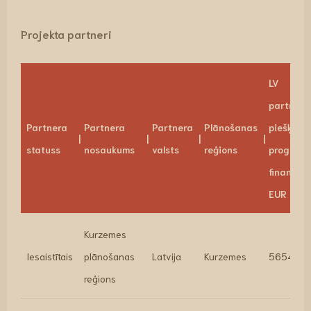
Projekta partneri
LV
partneri
Partnera
Partnera
Partnera
Plānošanas
piešķirta
statuss
nosaukums
valsts
reģions
program
finansēju
EUR
Kurzemes
Iesaistītais
plānošanas
Latvija
Kurzemes
565446.
reģions